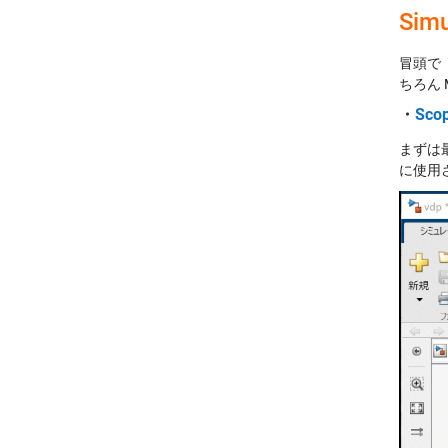
Si
冒頭で「
ちろん 
・
Sc
まずは最
に使用