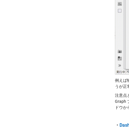
例えば
うが正
注意点と
Gra
ドウか
・
Das