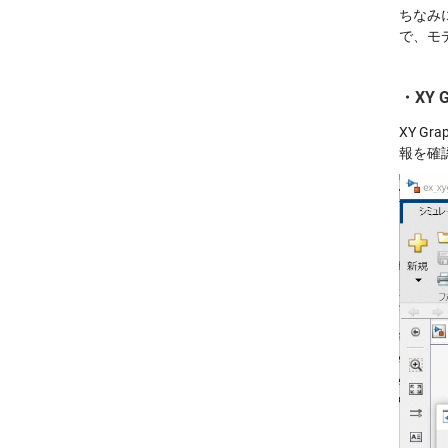
ちなみ
で、モ
・
XY 
XY G
報を確