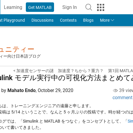
Learning
Sign In
Get MATLAB
to Your MathWorks Account
at Playground
Discussions
Contests
Blogs
More
ミュニティー
ュニティー向け日本語ブログ
< 加速度センサーの謎 加速度？ちから？重力？
第1回 MAT
mulink モデル実行中の可視化方法まとめ
d by
Mahato Endo
,
October 29, 2020
39 vie
comment
ちは、トレーニングエンジニアの遠藤と申します。
投稿は 5/14 ということで、なんと 5 ヶ月ぶりの投稿です。時が経つの
グでは、「Simulink と MATLAB をつなぐ」をコンセプトとして、「
Si
ついて書いてきました。