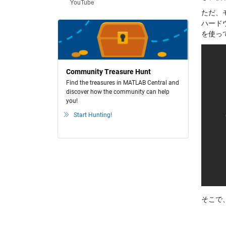
YouTube
ただ、
ハード
を使って
Community Treasure Hunt
Find the treasures in MATLAB Central and
discover how the community can help
you!
Start Hunting!
そこで