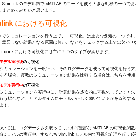
Simulink のモデル内で MATLAB のコードを使う大きな動機の一つであ
てまとめてみたいと思います。
mulink における可視化
ulink でシミュレーションを行う上で、「可視化」は重要な要素の一つ
、意図しない結果となる原因は何か、などをチェックする上では欠かせ
imulink における可視化には主に 2 つのタイプがあります。
モデル実行後
の可視化
シミュレーションを一度行い、そのログデータを使って可視化を行う方
する場合、複数のシミュレーション結果を比較する場合はこちらを使用
モデル実行中
の可視化
シミュレーションを実行中に、計算結果を逐次的に可視化していく方法
行う場合など、リアルタイムにモデルが正しく動いているかを監視する
ます。
ついては、ログデータさえ取ってしまえば豊富な MATLAB の可視化
者はモデルの実行中、すなわち Simulink モデル内で可視化処理を行