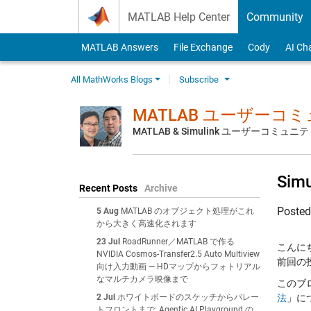
Skip to content
MATLAB Help Center
Community
MATLAB Answers
File Exchange
Cody
AI Ch
All MathWorks Blogs
Subscribe
MATLAB ユーザーコ
MATLAB & Simulink ユーザーコミ
Si
Recent Posts
Archive
Poste
5 Aug
MATLAB のオブジェクト処理がこれ
から大きく高速化されます
23 Jul
RoadRunner／MATLAB で作る
こんに
NVIDIA Cosmos-Transfer2.5 Auto Multiview
前回の
向け入力動画 — HDマップからフォトリアル
なマルチカメラ映像まで
このブロ
2 Jul
ホワイトボードのスケッチからパレー
法
」に
トフロントまで: Agentic AI Playground の