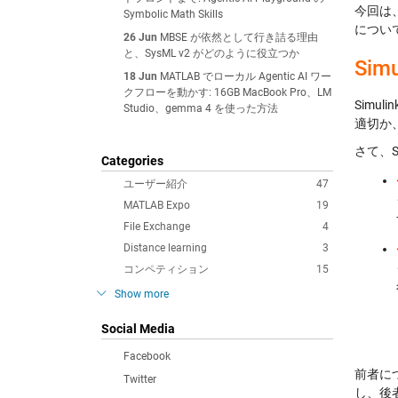
今回は、
Symbolic Math Skills
につい
26 Jun
MBSE が依然として行き詰る理由
と、SysML v2 がどのように役立つか
Si
18 Jun
MATLAB でローカル Agentic AI ワー
クフローを動かす: 16GB MacBook Pro、LM
Sim
Studio、gemma 4 を使った方法
適切か
さて、S
Categories
ユーザー紹介
47
MATLAB Expo
19
File Exchange
4
Distance learning
3
コンペティション
15
Show more
Social Media
Facebook
前者に
Twitter
し、後