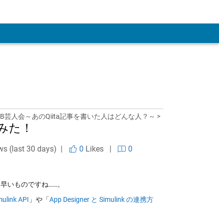
LAB芸人会～あのQiita記事を書いた人はどんな人？～ >
てみた！
ws (last 30 days) |
0
Likes
|
0
は早いものですね……。
mulink API
」や「
App Designer と Simulink の連携方