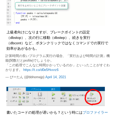
上級者向けになりますが、ブレークポイントの設定
（dbstop）、次の行に移動（dbstep）、続きを実行
（dbcont）など、ボタンクリックではなくコマンドでの実行で
効率があがるかも。
計算時間の長いプログラム実行の場合、「実行および時間の計測」機
能(関数だとprofile)でしょうか。
「この処理でこんなに時間かかっているのか」といったことがすぐわ
かります。
https://t.co/d0e5Hvxrz6
— びーたん (@bbhomejp)
April 14, 2021
書いたコードの処理が遅いかも？という時には
プロファイラー