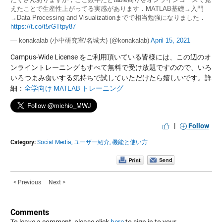
えたことで生産性上がってる実感があります．MATLAB基礎→入門
→Data Processing and Visualizationまでで相当勉強になりました．
https://t.co/t5rGTtpy87
— konakalab (小中研究室/名城大) (@konakalab)
April 15, 2021
Campus-Wide License をご利用頂いている皆様には、この辺のオ
ンライントレーニングもすべて無料で受け放題ですのので、いろ
いろつまみ食いする気持ちで試していただけたら嬉しいです。詳
細：
全学向け MATLAB トレーニング
|
Follow
Category:
Social Media,
ユーザー紹介,
機能と使い方
< Previous
Next >
Comments
To leave a comment, please click
here
to sign in to your