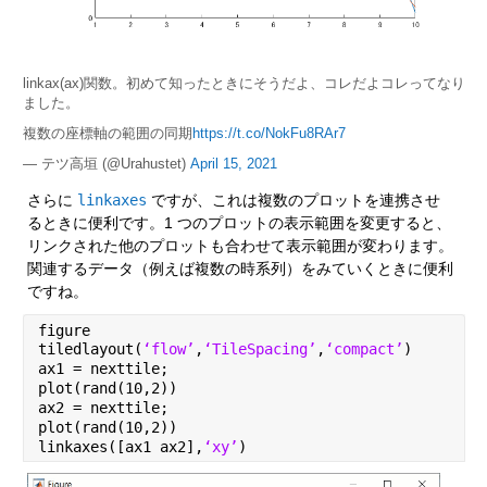
linkax(ax)関数。初めて知ったときにそうだよ、コレだよコレってなり
ました。
複数の座標軸の範囲の同期
https://t.co/NokFu8RAr7
— テツ高垣 (@Urahustet)
April 15, 2021
さらに 
linkaxes
 ですが、これは複数のプロットを連携させ
るときに便利です。1 つのプロットの表示範囲を変更すると、
リンクされた他のプロットも合わせて表示範囲が変わります。
関連するデータ（例えば複数の時系列）をみていくときに便利
ですね。
figure
tiledlayout(
‘flow’
,
‘TileSpacing’
,
‘compact’
)
ax1 = nexttile;
plot(rand(10,2))
ax2 = nexttile;
plot(rand(10,2))
linkaxes([ax1 ax2],
‘xy’
)