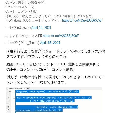
Ctrl+D：選択した関数を開く
Ctrl+R：コメント化
Ctrl+T：コメント解除
は真っ先に覚えとくとよろしい。Ctrl+Iの前にはCtrl+Aもね。
※Windowsでのショートカットです。
https://t.co/kOuvEUGKCW
— Tz ? (@tzszk)
April 15, 2021
コマンドじゃないけどF5
https://t.co/V2QZSjZ0uF
— km?? (@km_Tinker)
April 15, 2021
何度も行うような作業はショートカットでやってしまうのがお
ススメです。中でもよく使うのがこれ。
動画（Ctrl+I：自動インデント Ctrl+D：選択した関数を開く 
Ctrl+R：コメント化 Ctrl+T：コメント解除）
例えば、特定の行を除いて実行してみるのときに Ctrl + T でコ
メント化して F5・・などで使います。