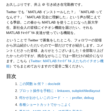
お久しぶりです、井上 ＠ 引き続き在宅勤務です。
Twitter でも「MATLAB インストールした？」「MATLAB って
なんぞ？」「MATLAB 完全に理解した」という声が聞こえて
くる季節。この春から MATLAB を使うことになった新大学
生、新社会人の皆様にイチオシ機能を届けたい。それも 
MATLAB ﾁｮｯﾄﾃﾞｷﾙ 友達が使っている機能を。
ということで Twitter で募集をしたところ、フォロワーの皆様
から沢山紹介いただいたので一部だけですが紹介します。コメ
ントくださった皆様、ありがとうございました！全部取り上げ
たかったのですが、残念ながらここでは一部だけの紹介になり
ます。こちら（
Twitter: MATLAB ﾁｮｯﾄﾃﾞｷﾙ 人たちのイチオシ機
能
）でもまとめておりますので是非ご覧ください。
目次
この関数 is 何？：doc/edit
プロット操作を手軽に：linkaxes, subplot/tiledlayout
何かがおかしいこのコード ・・：profier, debug
各種ショートカットでかっこよく