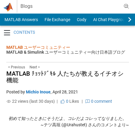
Skip to content
Blogs
MATLAB Answers
File Exchange
Cody
AI Chat Playground
Toggle navigation
MATLAB ユーザーコミュニティー
MATLAB & Simulink ユーザーコミュニティー向け日本語ブログ
< Previous
Next >
MATLAB ﾁｮｯﾄﾃﾞｷﾙ 人たちが教えるイチオシ
機能
Posted by
Michio Inoue
,
April 28, 2021
22 views (last 30 days) |
0
Likes
|
0 comment
初めて知ったときにそうだよ、コレだよコレってなりました。
~テツ高垣 (@Urahustet) さんのコメントより~