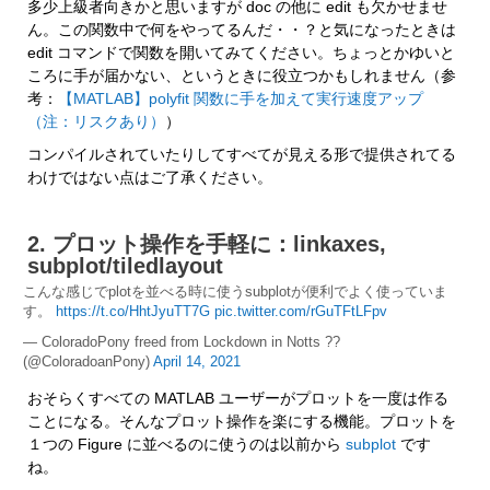
多少上級者向きかと思いますが doc の他に edit も欠かせませ
ん。この関数中で何をやってるんだ・・？と気になったときは 
edit コマンドで関数を開いてみてください。ちょっとかゆいと
ころに手が届かない、というときに役立つかもしれません（参
考：
【MATLAB】polyfit 関数に手を加えて実行速度アップ
（注：リスクあり）
）
コンパイルされていたりしてすべてが見える形で提供されてる
わけではない点はご了承ください。
2. プロット操作を手軽に：linkaxes, 
subplot/tiledlayout
こんな感じでplotを並べる時に使うsubplotが便利でよく使っていま
す。
https://t.co/HhtJyuTT7G
pic.twitter.com/rGuTFtLFpv
— ColoradoPony freed from Lockdown in Notts ??
(@ColoradoanPony)
April 14, 2021
おそらくすべての MATLAB ユーザーがプロットを一度は作る
ことになる。そんなプロット操作を楽にする機能。プロットを
１つの Figure に並べるのに使うのは以前から 
subplot
 です
ね。