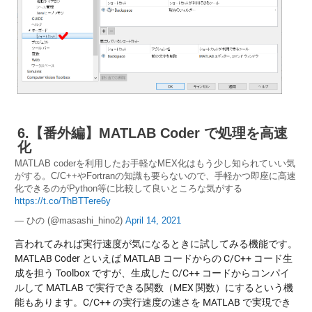
6.【番外編】MATLAB Coder で処理を高速
化
MATLAB coderを利用したお手軽なMEX化はもう少し知られていい気
がする。C/C++やFortranの知識も要らないので、手軽かつ即座に高速
化できるのがPython等に比較して良いところな気がする
https://t.co/ThBTTere6y
— ひの (@masashi_hino2)
April 14, 2021
言われてみれば実行速度が気になるときに試してみる機能です。
MATLAB Coder といえば MATLAB コードからの C/C++ コード生
成を担う Toolbox ですが、生成した C/C++ コードからコンパイ
ルして MATLAB で実行できる関数（MEX 関数）にするという機
能もあります。C/C++ の実行速度の速さを MATLAB で実現でき