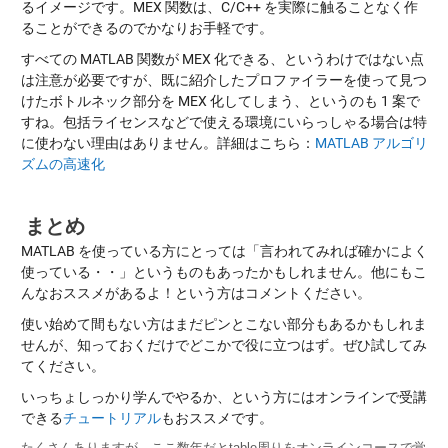
るイメージです。MEX 関数は、C/C++ を実際に触ることなく作
ることができるのでかなりお手軽です。
すべての MATLAB 関数が MEX 化できる、というわけではない点
は注意が必要ですが、既に紹介したプロファイラーを使って見つ
けたボトルネック部分を MEX 化してしまう、というのも 1 案で
すね。包括ライセンスなどで使える環境にいらっしゃる場合は特
に使わない理由はありません。詳細はこちら：
MATLAB アルゴリ
ズムの高速化
まとめ
MATLAB を使っている方にとっては「言われてみれば確かによく
使っている・・」というものもあったかもしれません。他にもこ
んなおススメがあるよ！という方はコメントください。
使い始めて間もない方はまだピンとこない部分もあるかもしれま
せんが、知っておくだけでどこかで役に立つはず。ぜひ試してみ
てください。
いっちょしっかり学んでやるか、という方にはオンラインで受講
できる
チュートリアル
もおススメです。
たくさんありますが，ここ数年だとtable周りをオンラインコースで覚