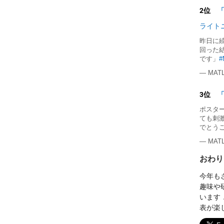
2位
ライト
昨日に続
回った結
です」
#
— MATL
3位
ポスタ
ても刺
でとう
— MATL
おわり
今年も
趣味や
います
表が楽