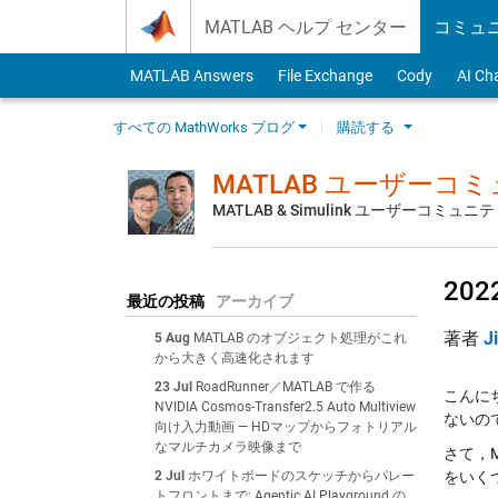
Skip to content
MATLAB ヘルプ センター
コミュ
MATLAB Answers
File Exchange
Cody
AI Ch
すべての MathWorks ブログ
購読する
MATLAB ユーザーコ
MATLAB & Simulink ユーザーコミ
20
最近の投稿
アーカイブ
著者
J
5 Aug
MATLAB のオブジェクト処理がこれ
から大きく高速化されます
23 Jul
RoadRunner／MATLAB で作る
こんに
NVIDIA Cosmos-Transfer2.5 Auto Multiview
ないの
向け入力動画 — HDマップからフォトリアル
なマルチカメラ映像まで
さて，M
2 Jul
ホワイトボードのスケッチからパレー
をいく
トフロントまで: Agentic AI Playground の