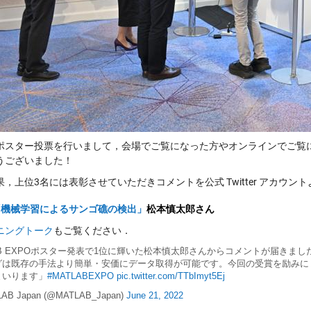
ポスター投票を行いまして，会場でご覧になった方やオンラインでご覧
うございました！
果，上位3名には表彰させていただきコメントを公式 Twitter アカウン
「機械学習によるサンゴ礁の検出」
松本慎太郎さん
ニングトーク
もご覧ください．
AB EXPOポスター発表で1位に輝いた松本慎太郎さんからコメントが届き
グは既存の手法より簡単・安価にデータ取得が可能です。今回の受賞を励みに
まいります」
#MATLABEXPO
pic.twitter.com/TTbImyt5Ej
AB Japan (@MATLAB_Japan)
June 21, 2022