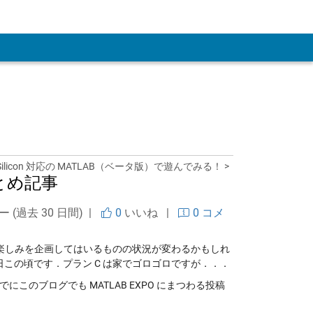
 Account
e Silicon 対応の MATLAB（ベータ版）で遊んでみる！ >
とめ記事
ー (過去 30 日間) |
0
いいね
|
0 コメ
楽しみを企画してはいるものの状況が変わるかもしれ
日この頃です．プラン C は家でゴロゴロですが．．．
すでにこのブログでも MATLAB EXPO にまつわる投稿