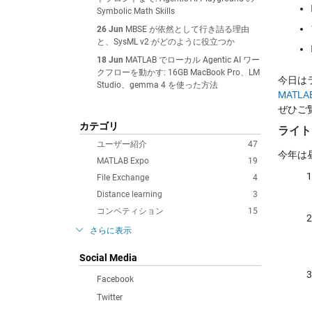
Symbolic Math Skills
26 Jun
MBSE が依然として行き詰る理由
と、SysML v2 がどのように役立つか
18 Jun
MATLAB でローカル Agentic AI ワー
クフローを動かす: 16GB MacBook Pro、LM
今日は
Studio、gemma 4 を使った方法
MATLA
ぜひご
カテゴリ
ライト
ユーザー紹介
47
今年は
MATLAB Expo
19
File Exchange
4
Distance learning
3
コンペティション
15
さらに表示
Social Media
Facebook
Twitter