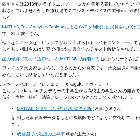
西垣さんは2018年のライトニングトークから毎年発表していただいていま
載されていませんが，医療現場でのアシストデバイスの製作から最後
した．
MATLAB, Text Analytics Toolbox による SNS を利用した展
学 相田 愛子さん)
様々なユニークなトピックスが取り上げられるライトニングトークで
しかも，相田さんは研究で和歌や古典文学のテキスト解析をされてい
星の光跡写真の「途切れ」を MATLAB で解消する
(あぷらなーとさん)
アマチュア天文家 あぷらなーとさんからの発表です．天文画像を市販のソ
みた，という話をしていただきました．
スペースバルーンプロジェクト (e-kagaku アカデミー)
こちらは e-kagaku アカデミーの中学生から高校生の学生さんの
仮定→実験→解析→結論というプロセスを踏んでいて立派でした．
MATLAB を使用した宇宙放射線の分析
(佐藤 心俐さん)
計測した放射線データをもとに成層圏でどのように変化している
た．
成層圏での温度の上昇率
(駒野 生光さん)