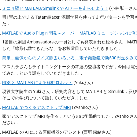
ミニ４駆と MATLAB/Simulink で AI カーを走らせよう！
(小林 弘一さん
畳1畳の上で走る TatamiRacer. 深層学習を使って走行パターンを学習
た．
MATLABで Audio Plugin 開発～スーパー MATLAB ミュージシャン
1番目の劇団 Ambassadors の一員としても発表された松本さん．MATLA
した「線形代数できたらな」をお披露目していただきました．
簡単，画像からのノイズ除去いろいろ．電子顕微鏡で新500円玉をみ
マスムラさんもライトニングトークの常連の登壇者ですが，今回は電子顕
てみた，という話をしていただきました．
ROS と MATLAB による移動ロボット
(Yukiさん)
現役大学院生の Yuki さん．研究内容として MATLAB と Simulink，及
そこでの学びについて話していただきました．
MATLAB でつくるデスクトップ MRI
(YAshiroさん)
家でデスクトップ MRI を作る，というのは衝撃的でした．YAshiro 
ださい．
MATLAB の AI による医療機器のアシスト (西垣 森緒さん)