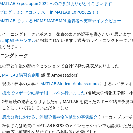
MATLAB Expo Japan 2022 へのご参加ありがとうございます！
プログラミングコンテスト in MATLAB EXPO2022！！
MATLAB でつくる HOME MADE MRI 発表者へ突撃☆インタビュー
ライトニングトークとポスター発表のまとめ記事を書きたいと思います．今年
B Japan チャンネル
に掲載されています．過去のライトニングトークと
覧ください．
ニングトーク
昼の部と午後の部の２セッションで合計13枠の発表がありました．
MATLAB 講習会劇場
(劇団 Ambassadors)
現役の日本の大学の
MATLAB Student Ambassadors
によるハイテンポ
授業でスポーツ結果予測コンペを行いました
(名城大学情報工学部 小
2年連続の発表となりましたが，MATLAB を使ったスポーツ結果予測コ
ことについて話していただきました．
農業分野における、深層学習や物体検出の事例紹介
(ローカスブルー株
板倉さんは過去に MATLAB EXPO のメインセッションでも講演い
の幅広い可能性を見せてくれる興味深いお話でした．