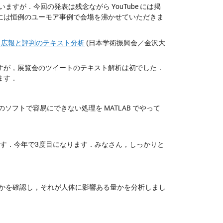
すが．今回の発表は残念ながら YouTube には掲
には恒例のユーモア事例で会場を沸かせていただきま
覧会における広報と評判のテキスト分析
(日本学術振興会／金沢大
すが，展覧会のツイートのテキスト解析は初でした．
ます．
フトで容易にできない処理を MATLAB でやって
発表です．今年で3度目になります．みなさん，しっかりと
かを確認し，それが人体に影響ある量かを分析しまし