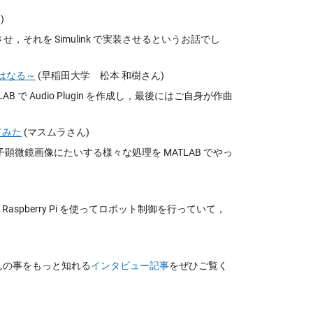
)
させ，それを Simulink で実装させるというお話でし
に俺はなる～
(早稲田大学 松本 和樹さん)
B で Audio Plugin を作成し，最後にはご自身が作曲
てみた
(マスムラさん)
微鏡画像にたいする様々な処理を MATLAB でやっ
び Raspberry Pi を使ってロボット制御を行っていて，
さんの事をもっと知れる
インタビュー記事
をぜひご覧く