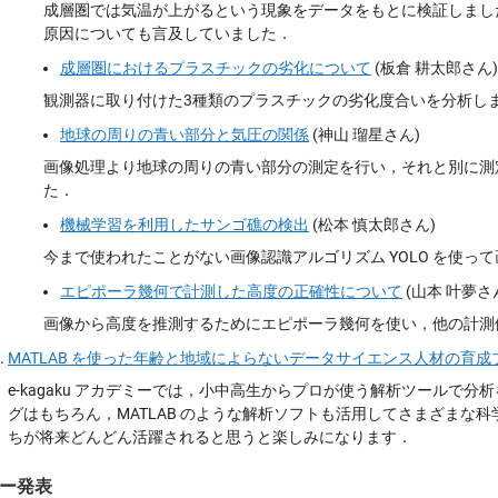
成層圏では気温が上がるという現象をデータをもとに検証しまし
原因についても言及していました．
成層圏におけるプラスチックの劣化について
(板倉 耕太郎さん)
観測器に取り付けた3種類のプラスチックの劣化度合いを分析し
地球の周りの青い部分と気圧の関係
(神山 瑠星さん)
画像処理より地球の周りの青い部分の測定を行い，それと別に測
た．
機械学習を利用したサンゴ礁の検出
(松本 慎太郎さん)
今まで使われたことがない画像認識アルゴリズム YOLO を使っ
エピポーラ幾何で計測した高度の正確性について
(山本 叶夢さ
画像から高度を推測するためにエピポーラ幾何を使い，他の計測
MATLAB を使った年齢と地域によらないデータサイエンス人材の育
e-kagaku アカデミーでは，小中高生からプロが使う解析ツールで
グはもちろん，MATLAB のような解析ソフトも活用してさまざまな
ちが将来どんどん活躍されると思うと楽しみになります．
ー発表