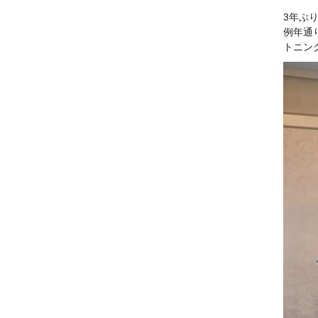
3年ぶ
例年通
トニン