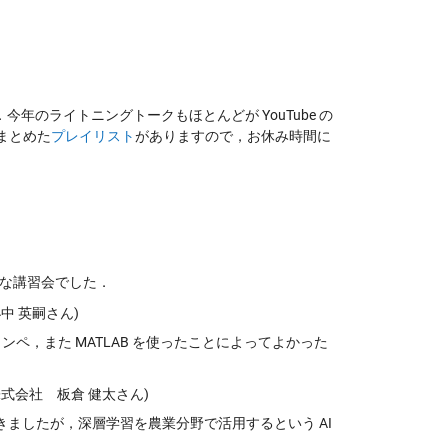
のライトニングトークもほとんどが YouTube の
まとめた
プレイリスト
がありますので，お休み時間に
な講習会でした．
中 英嗣さん)
ンペ，また MATLAB を使ったことによってよかった
式会社 板倉 健太さん)
ただきましたが，深層学習を農業分野で活用するという AI