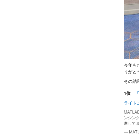
今年も
りがと
その結
1位
ライト
MATL
ンシン
進して
— MATL