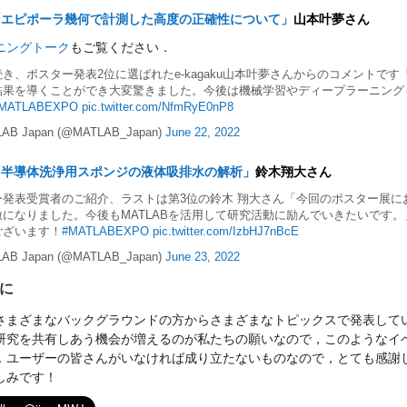
「エピポーラ幾何で計測した高度の正確性について」
山本叶夢さん
ニングトーク
もご覧ください．
き、ポスター発表2位に選ばれたe-kagaku山本叶夢さんからのコメントです
果を導くことができ大変驚きました。今後は機械学習やディープラーニングも勉強
MATLABEXPO
pic.twitter.com/NfmRyE0nP8
AB Japan (@MATLAB_Japan)
June 22, 2022
「半導体洗浄用スポンジの液体吸排水の解析」
鈴木翔大さん
ー発表受賞者のご紹介、ラストは第3位の鈴木 翔大さん「今回のポスター展にお
激になりました。今後もMATLABを活用して研究活動に励んでいきたいです
ございます！
#MATLABEXPO
pic.twitter.com/IzbHJ7nBcE
AB Japan (@MATLAB_Japan)
June 23, 2022
に
さまざまなバックグラウンドの方からさまざまなトピックスで発表して
研究を共有しあう機会が増えるのが私たちの願いなので，このようなイ
．ユーザーの皆さんがいなければ成り立たないものなので，とても感謝
しみです！