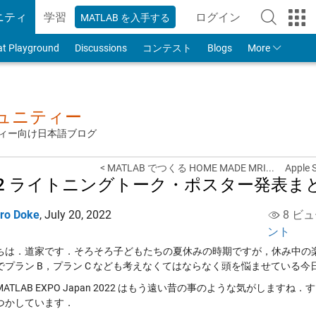
ニティ
学習
ログイン
MATLAB を入手する
to Your MathWorks
at Playground
Discussions
コンテスト
Blogs
More
ミュニティー
ュニティー向け日本語ブログ
< MATLAB でつくる HOME MADE MRI...
Appl
22 ライトニングトーク・ポスター発表ま
iro Doke
,
July 20, 2022
8 ビュ
ント
ちは．道家です．そろそろ子どもたちの夏休みの時期ですが，休み中の
でプラン B，プラン C なども考えなくてはならなく頭を悩ませている今
ATLAB EXPO Japan 2022 はもう遠い昔の事のような気がしますね．
つかしています．