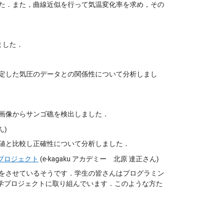
た．また，曲線近似を行って気温変化率を求め，その
ました．
定した気圧のデータとの関係性について分析しまし
て画像からサンゴ礁を検出しました．
ん)
値と比較し正確性について分析しました．
成プロジェクト
(e-kagaku アカデミー 北原 達正さん)
分析をさせているそうです．学生の皆さんはプログラミン
科学プロジェクトに取り組んでいます．このような方た