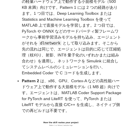
の軽量ハードウェア上で動作する小規模モデル（500 
KB 未満）向けです。Pattern 1 には 2 つの経路があり
ます。1 つ目では、Deep Learning Toolbox または 
Statistics and Machine Learning Toolbox を使って 
MATLAB 上で直接モデルを学習します。2 つ目では、
PyTorch や ONNX などのサードパーティ製フレームワ
ークから事前学習済みモデルを持ち込み、エージェント
がそれを 
dlnetwork
 として取り込みます。そこから
先の流れは同じで、エージェントは目的に応じて圧縮処
理（枝刈り、射影、INT8 量子化のいずれかまたは組み
合わせ）を適用し、ネットワークを Simulink に統合し
てシステムレベルのシミュレーションを行い、
Embedded Coder で C コードを生成します。
Pattern 2
 は、x86、GPU、Cortex-A などの高性能ハー
ドウェア上で動作する大規模モデル（1 MB 超）向けで
す。エージェントは、MATLAB Coder Support Package 
for PyTorch and LiteRT を使って、PyTorch または 
LiteRT モデルから直接 C/C++ を生成し、ネイティブ側
での再ビルドは不要です。