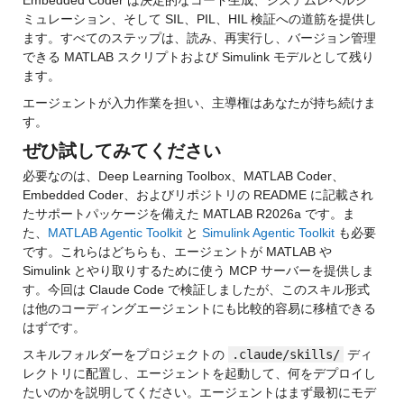
Embedded Coder は決定的なコード生成、システムレベルシ
ミュレーション、そして SIL、PIL、HIL 検証への道筋を提供し
ます。すべてのステップは、読み、再実行し、バージョン管理
できる MATLAB スクリプトおよび Simulink モデルとして残り
ます。
エージェントが入力作業を担い、主導権はあなたが持ち続けま
す。
ぜひ試してみてください
必要なのは、Deep Learning Toolbox、MATLAB Coder、
Embedded Coder、およびリポジトリの README に記載され
たサポートパッケージを備えた MATLAB R2026a です。ま
た、
MATLAB Agentic Toolkit
 と 
Simulink Agentic Toolkit
 も必要
です。これらはどちらも、エージェントが MATLAB や 
Simulink とやり取りするために使う MCP サーバーを提供しま
す。今回は Claude Code で検証しましたが、このスキル形式
は他のコーディングエージェントにも比較的容易に移植できる
はずです。
スキルフォルダーをプロジェクトの 
.claude/skills/
 ディ
レクトリに配置し、エージェントを起動して、何をデプロイし
たいのかを説明してください。エージェントはまず最初にモデ