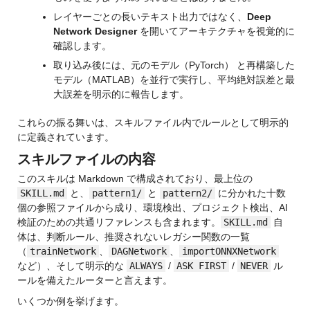
レイヤーごとの長いテキスト出力ではなく、
Deep 
Network Designer
 を開いてアーキテクチャを視覚的に
確認します。
取り込み後には、元のモデル（PyTorch） と再構築した
モデル（MATLAB）を並行で実行し、平均絶対誤差と最
大誤差を明示的に報告します。
これらの振る舞いは、スキルファイル内でルールとして明示的
に定義されています。
スキルファイルの内容
このスキルは Markdown で構成されており、最上位の 
SKILL.md
 と、
pattern1/
 と 
pattern2/
 に分かれた十数
個の参照ファイルから成り、環境検出、プロジェクト検出、AI 
検証のための共通リファレンスも含まれます。
SKILL.md
 自
体は、判断ルール、推奨されないレガシー関数の一覧
（
trainNetwork
、
DAGNetwork
、
importONNXNetwork
など）、そして明示的な 
ALWAYS
 / 
ASK FIRST
 / 
NEVER
 ル
ールを備えたルーターと言えます。
いくつか例を挙げます。