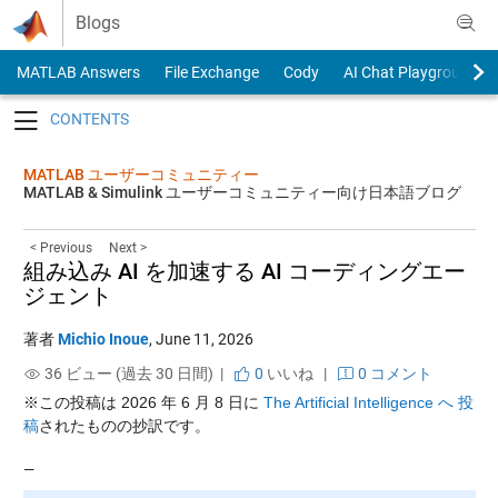
Skip to content
Blogs
MATLAB Answers
File Exchange
Cody
AI Chat Playground
Toggle navigation
MATLAB ユーザーコミュニティー
MATLAB & Simulink ユーザーコミュニティー向け日本語ブログ
< Previous
Next >
組み込み AI を加速する AI コーディングエー
ジェント
著者
Michio Inoue
,
June 11, 2026
36 ビュー (過去 30 日間) |
0
いいね
|
0 コメント
※この投稿は 2026 年 6 月 8 日に
The Artificial Intelligence へ 投
稿
されたものの抄訳です。
—