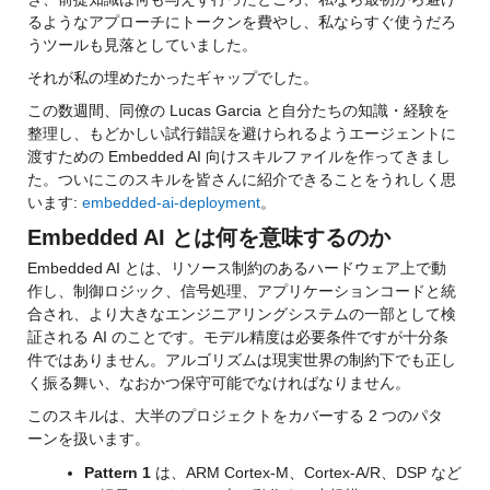
るようなアプローチにトークンを費やし、私ならすぐ使うだろ
うツールも見落としていました。
それが私の埋めたかったギャップでした。
この数週間、同僚の Lucas Garcia と自分たちの知識・経験を
整理し、もどかしい試行錯誤を避けられるようエージェントに
渡すための Embedded AI 向けスキルファイルを作ってきまし
た。ついにこのスキルを皆さんに紹介できることをうれしく思
います: 
embedded-ai-deployment
。
Embedded AI とは何を意味するのか
Embedded AI とは、リソース制約のあるハードウェア上で動
作し、制御ロジック、信号処理、アプリケーションコードと統
合され、より大きなエンジニアリングシステムの一部として検
証される AI のことです。モデル精度は必要条件ですが十分条
件ではありません。アルゴリズムは現実世界の制約下でも正し
く振る舞い、なおかつ保守可能でなければなりません。
このスキルは、大半のプロジェクトをカバーする 2 つのパタ
ーンを扱います。
Pattern 1
 は、ARM Cortex-M、Cortex-A/R、DSP など