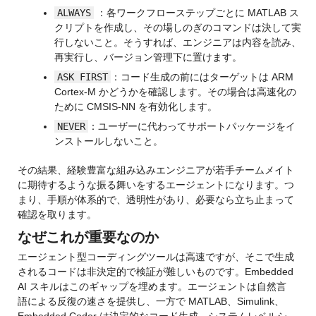
ALWAYS
 ：各ワークフローステップごとに MATLAB ス
クリプトを作成し、その場しのぎのコマンドは決して実
行しないこと。そうすれば、エンジニアは内容を読み、
再実行し、バージョン管理下に置けます。
ASK FIRST
：コード生成の前にはターゲットは ARM 
Cortex-M かどうかを確認します。その場合は高速化の
ために CMSIS-NN を有効化します。
NEVER
：ユーザーに代わってサポートパッケージをイ
ンストールしないこと。
その結果、経験豊富な組み込みエンジニアが若手チームメイト
に期待するような振る舞いをするエージェントになります。つ
まり、手順が体系的で、透明性があり、必要なら立ち止まって
確認を取ります。
なぜこれが重要なのか
エージェント型コーディングツールは高速ですが、そこで生成
されるコードは非決定的で検証が難しいものです。Embedded 
AI スキルはこのギャップを埋めます。エージェントは自然言
語による反復の速さを提供し、一方で MATLAB、Simulink、