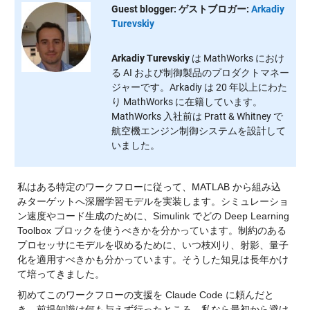
Guest blogger: ゲストブロガー:
Arkadiy
Turevskiy
Arkadiy Turevskiy
は MathWorks におけ
る AI および制御製品のプロダクトマネー
ジャーです。Arkadiy は 20 年以上にわた
り MathWorks に在籍しています。
MathWorks 入社前は Pratt & Whitney で
航空機エンジン制御システムを設計して
いました。
私はある特定のワークフローに従って、MATLAB から組み込
みターゲットへ深層学習モデルを実装します。シミュレーショ
ン速度やコード生成のために、Simulink でどの Deep Learning 
Toolbox ブロックを使うべきかを分かっています。制約のある
プロセッサにモデルを収めるために、いつ枝刈り、射影、量子
化を適用すべきかも分かっています。そうした知見は長年かけ
て培ってきました。
初めてこのワークフローの支援を Claude Code に頼んだと
き、前提知識は何も与えず行ったところ、私なら最初から避け