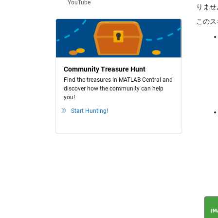
YouTube
りませ
このス
Community Treasure Hunt
Find the treasures in MATLAB Central and
discover how the community can help
you!
Start Hunting!