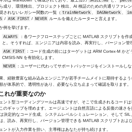
ら成り、環境検出、プロジェクト検出、AI 検証のための共通リファレ
奨されないレガシー関数の一覧（
trainNetwork
、
DAGNetwork
、
im
S
 / 
ASK FIRST
 / 
NEVER
 ルールを備えたルーターと言えます。
か例を挙げます。
ALWAYS
 ：各ワークフローステップごとに MATLAB スクリプト
と。そうすれば、エンジニアは内容を読み、再実行し、バージョン管
ASK FIRST
：コード生成の前にはターゲットは ARM Cortex-M 
CMSIS-NN を有効化します。
NEVER
：ユーザーに代わってサポートパッケージをインストールしな
果、経験豊富な組み込みエンジニアが若手チームメイトに期待するよう
順が体系的で、透明性があり、必要なら立ち止まって確認を取ります。
これが重要なのか
ェント型コーディングツールは高速ですが、そこで生成されるコードは非決定
このギャップを埋めます。エージェントは自然言語による反復の速さを提供し、一方で
er は決定的なコード生成、システムレベルシミュレーション、そして SIL
は、読み、再実行し、バージョン管理できる MATLAB スクリプトおよび S
ェントが入力作業を担い、主導権はあなたが持ち続けます。