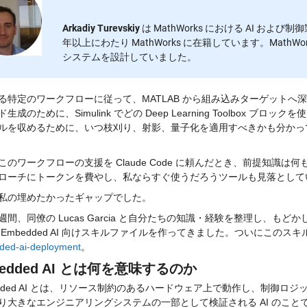
Arkadiy Turevskiy
は MathWorks における AI および
年以上にわたり MathWorks に在籍しています。MathWork
システムを設計していました。
る特定のワークフローに従って、MATLAB から組み込みターゲット
生成のために、Simulink でどの Deep Learning Toolbox
ルを収めるために、いつ枝刈り、射影、量子化を適用すべきかも分かっ
このワークフローの支援を Claude Code に頼んだとき、前提知識
ローチにトークンを費やし、私ならすぐ使うだろうツールも見落として
私の埋めたかったギャップでした。
週間、同僚の Lucas Garcia と自分たちの知識・経験を整理し、
ed-ai-deployment
。
bedded AI とは何を意味するのか
edded AI とは、リソース制約のあるハードウェア上で動作し、制御
り大きなエンジニアリングシステムの一部として検証される AI のこ