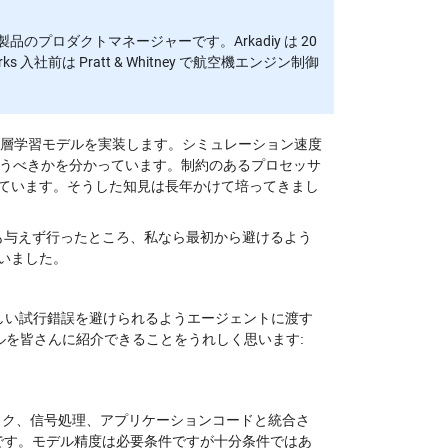
制御製品のプロダクトマネージャーです。Arkadiy は 20
s 入社前は Pratt & Whitney で航空機エンジン制御
へ深層学習モデルを実装します。シミュレーション速度
 ブロックを使うべきかを分かっています。制約のあるプロセッサ
ています。そうした知見は長年かけて培ってきまし
は何も与えず行ったところ、私なら最初から避けるよう
いました。
もどかしい試行錯誤を避けられるようエージェントに渡す
ための Embedded AI 向けスキルファイルを作ってきました。ついにこのスキルを皆さんに紹介できることをうれしく思います: 
ロジック、信号処理、アプリケーションコードと統合さ
とです。モデル精度は必要条件ですが十分条件ではあ