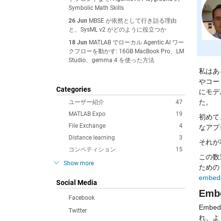
Symbolic Math Skills
26 Jun
MBSE が依然として行き詰る理由
と、SysML v2 がどのように役立つか
18 Jun
MATLAB でローカル Agentic AI ワー
クフローを動かす: 16GB MacBook Pro、LM
Studio、gemma 4 を使った方法
私はあ
やコード
Categories
にモデ
た。
ユーザー紹介
47
MATLAB Expo
19
初めて
File Exchange
4
なアプ
Distance learning
3
それが
コンペティション
15
この数
Show more
embedd
Social Media
Em
Facebook
Emb
Twitter
れ、よ