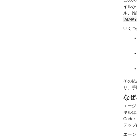
イルか
ル、推
ALWAY
いくつ
その結
り、手
なぜ
エージ
キルは
Cod
テップ
エージ