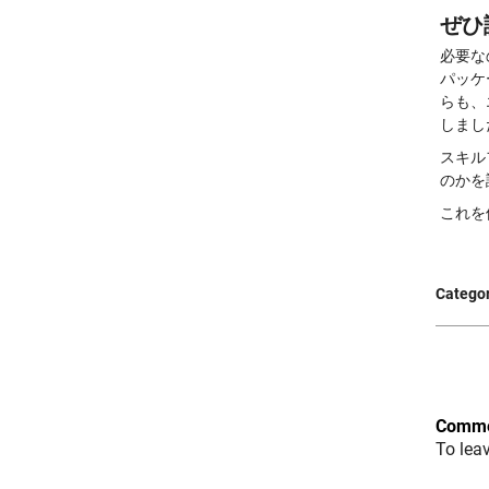
ぜひ
必要なの
パッケー
らも、エ
しまし
スキル
のかを
これを
Categor
Comme
To lea