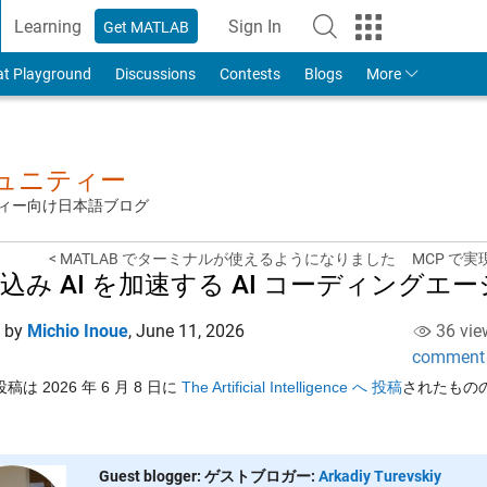
Learning
Sign In
Get MATLAB
to Your MathWorks Account
at Playground
Discussions
Contests
Blogs
More
ミュニティー
ュニティー向け日本語ブログ
< MATLAB でターミナルが使えるようになりました
MCP で実
込み AI を加速する AI コーディングエ
d by
Michio Inoue
,
June 11, 2026
36 vie
comment
稿は 2026 年 6 月 8 日に
The Artificial Intelligence へ 投稿
されたもの
Guest blogger: ゲストブロガー:
Arkadiy Turevskiy