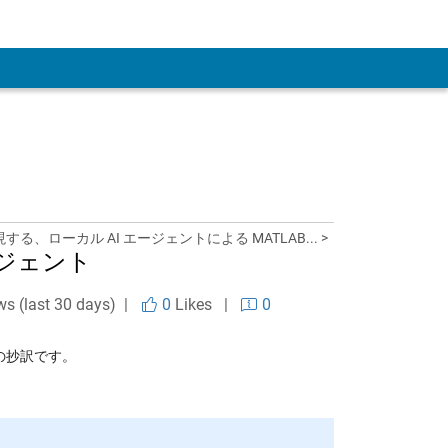
現する、ローカル AI エージェントによる MATLAB... >
ージェント
ws (last 30 days) |
0
Likes
|
0
の抄訳です。