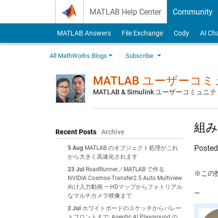
Skip to content
MATLAB Help Center
Community
MATLAB Answers
File Exchange
Cody
AI Ch
All MathWorks Blogs
Subscribe
MATLAB ユーザーコ
MATLAB & Simulink ユーザーコミ
組み
Recent Posts
Archive
Poste
5 Aug
MATLAB のオブジェクト処理がこれ
から大きく高速化されます
23 Jul
RoadRunner／MATLAB で作る
※この投
NVIDIA Cosmos-Transfer2.5 Auto Multiview
向け入力動画 — HDマップからフォトリアル
—
なマルチカメラ映像まで
2 Jul
ホワイトボードのスケッチからパレー
トフロントまで: Agentic AI Playground の