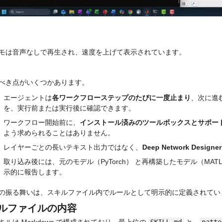
モは音声なしで再生され、速度を上げて表示されています。
べき点がいくつかあります。
エージェントは
各ワークフローステップのたびに一度止まり
、次に進む
を、実行前または実行後に確認できます。
ワークフロー開始前に、
インストール済みのツールボックスとサポー
よう求められることはありません。
レイヤーごとの長いテキスト出力ではなく、
Deep Network Designer
取り込み後には、元のモデル（PyTorch） と再構築したモデル（MA
示的に報告します。
の振る舞いは、スキルファイル内でルールとして明示的に定義されてい
ルファイルの内容
キルは Markdown で構成されており、最上位の 
SKILL.md
 と、
patte