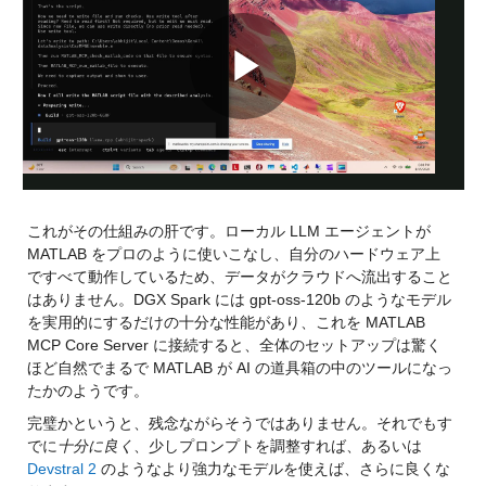
Play
Video
これがその仕組みの肝です。
ローカル LLM エージェントが 
MATLAB をプロのように使いこなし、
自分のハードウェア上
ですべて動作しているため、データがクラウドへ流出すること
はありません。
DGX Spark には gpt-oss-120b のようなモデル
を実用的にするだけの十分な性能があり、これを MATLAB 
MCP Core Server に接続すると、全体のセットアップは驚く
ほど自然でまるで MATLAB が AI の道具箱の中のツールになっ
たかのようです。
完璧かというと、残念ながらそうではありません。それでもす
でに
十分に良く
、少しプロンプトを調整すれば、あるいは 
Devstral 2
 のようなより強力なモデルを使えば、さらに良くな