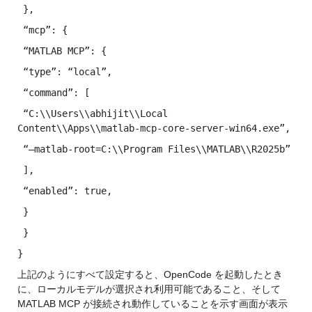
 },
 “mcp”
: {
 “MATLAB MCP”
: {
 “type”
: 
“local”
,
 “command”
: [
 “C:
\\
Users
\\
abhijit
\\
Local 
Content
\\
Apps
\\
matlab-mcp-core-server-win64.exe”
, 
 “–matlab-root=C:
\\
Program Files
\\
MATLAB
\\
R2025b”
 ],
 “enabled”
: 
true
,
 }
 }
}
上記のようにすべて設定すると、OpenCode を起動したとき
に、ローカルモデルが選択され利用可能であること、そして 
MATLAB MCP が接続され動作していることを示す画面が表示