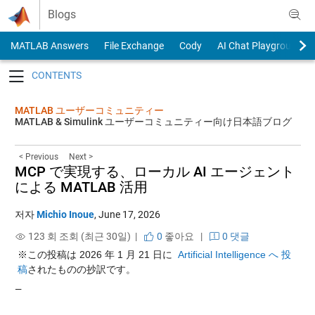
Skip to content
Blogs
MATLAB Answers
File Exchange
Cody
AI Chat Playground
Toggle navigation
MATLAB ユーザーコミュニティー
MATLAB & Simulink ユーザーコミュニティー向け日本語ブログ
< Previous
Next >
MCP で実現する、ローカル AI エージェント
による MATLAB 活用
저자
Michio Inoue
,
June 17, 2026
123 회 조회 (최근 30일) |
0
좋아요
|
0 댓글
※この投稿は 2026 年 1 月 21 日に 
 Artificial Intelligence へ 投
稿
されたものの抄訳です。
—