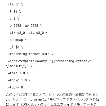
 -fa on \
 -t 10 \
 -c 0 \
 -b 2048 -ub 2048 \
 -ctk q8_0 -ctv q8_0 \
 –no-mmap \
 –jinja \
 –reasoning-format auto \
 –chat-template-kwargs “{\”reasoning_effort\”: 
\”medium\”}” \
 –temp 1.0 \
 –top-p 1.0 \
 –top-k 0
このように実行することで、いくつかの最適化を指定できまし
た。たとえば 
–no-mmap
 はメモリマップドファイル I/O を無効
にします（DGX Spark のようなユニファイドメモリアーキテ