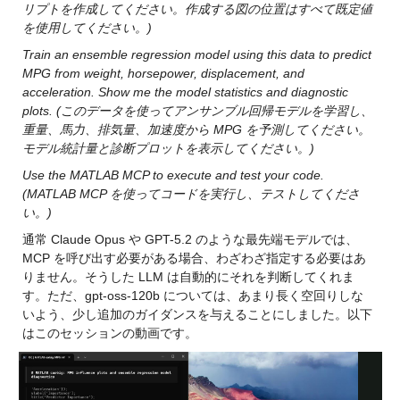
リプトを作成してください。作成する図の位置はすべて既定値
を使用してください。)
Train an ensemble regression model using this data to predict 
MPG from weight, horsepower, displacement, and 
acceleration. Show me the model statistics and diagnostic 
plots. (このデータを使ってアンサンブル回帰モデルを学習し、
重量、馬力、排気量、加速度から MPG を予測してください。
モデル統計量と診断プロットを表示してください。)
Use the MATLAB MCP to execute and test your code. 
(MATLAB MCP を使ってコードを実行し、テストしてくださ
い。)
通常 Claude Opus や GPT-5.2 のような最先端モデルでは、
MCP を呼び出す必要がある場合、わざわざ指定する必要はあ
りません。
そうした LLM は自動的にそれを判断してくれま
す。ただ、gpt-oss-120b については、あまり長く空回りしな
いよう、少し追加のガイダンスを与えることにしました。以下
はこのセッションの動画です。