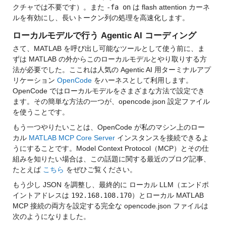
クチャでは不要です）。また 
-fa on
 は flash attention カーネ
ルを有効にし、長いトークン列の処理を高速化します。
ローカルモデルで行う Agentic AI コーディング
さて、MATLAB を呼び出し可能なツールとして使う前に、ま
ずは MATLAB の外からこのローカルモデルとやり取りする方
法が必要でした。ここれは人気の Agentic AI 用ターミナルアプ
リケーション 
OpenCode
 をハーネスとして利用します。
OpenCode ではローカルモデルをさまざまな方法で設定でき
ます。その簡単な方法の一つが、opencode.json 設定ファイル
を使うことです。
もう一つやりたいことは、OpenCode が私のマシン上のロー
カル 
MATLAB MCP Core Server
 インスタンス
を接続できるよ
うにすることです。
Model Context Protocol（MCP）とその仕
組みを知りたい場合は、この話題に関する最近のブログ記事、
たとえば 
こちら
 をぜひご覧ください。
もう少し JSON を調整し、最終的に ローカル LLM（エンドポ
イントアドレスは 
192.168.108.170
）とローカル MATLAB 
MCP 接続の両方を設定する完全な opencode.json ファイルは
次のようになりました。