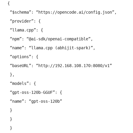
{
 “$schema”
: 
“https://opencode.ai/config.json”
,
 “provider”
: {
 “llama.cpp”
: {
 “npm”
: 
“@ai-sdk/openai-compatible”
,
 “name”
: 
“llama.cpp (abhijit-spark)”
,
 “options”
: {
 “baseURL”
: 
“http://192.168.108.170:8080/v1”
 },
 “models”
: {
 “gpt-oss-120b-GGUF”
: {
 “name”
: 
“gpt-oss-120b”
 }
 }
 }