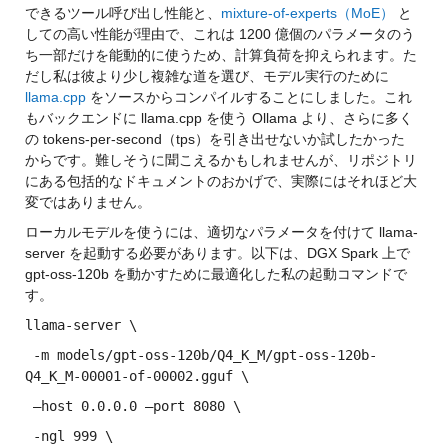
できるツール呼び出し性能と、
mixture-of-experts（MoE）
 と
しての高い性能が理由で、これは 1200 億個のパラメータのう
ち一部だけを能動的に使うため、計算負荷を抑えられます。た
だし私は彼より少し複雑な道を選び、モデル実行のために 
llama.cpp
 をソースからコンパイルすることにしました。これ
もバックエンドに llama.cpp を使う Ollama より、さらに多く
の tokens-per-second（tps）を引き出せないか試したかった
からです。難しそうに聞こえるかもしれませんが、リポジトリ
にある包括的なドキュメントのおかげで、実際にはそれほど大
変ではありません。
ローカルモデルを使うには、適切なパラメータを付けて llama-
server を起動する必要があります。以下は、DGX Spark 上で 
gpt-oss-120b を動かすために最適化した私の起動コマンドで
す。
llama-server \
 -m models/gpt-oss-120b/Q4_K_M/gpt-oss-120b-
Q4_K_M-00001-of-00002.gguf \
 –host 0.0.0.0 –port 8080 \
 -ngl 999 \