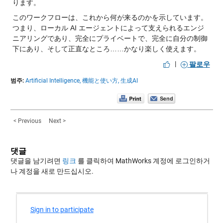
ります。
このワークフローは、これから何が来るのかを示しています。
つまり、ローカル AI エージェントによって支えられるエンジ
ニアリングであり、完全にプライベートで、完全に自分の制御
下にあり、そして正直なところ……かなり楽しく使えます。
|
팔로우
범주:
Artificial Intelligence,
機能と使い方,
生成AI
< Previous
Next >
댓글
댓글을 남기려면
링크
를 클릭하여 MathWorks 계정에 로그인하거
나 계정을 새로 만드십시오.