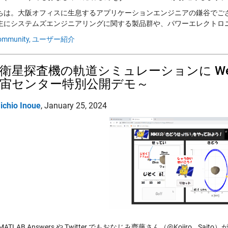
ちは。大阪オフィスに生息するアプリケーションエンジニアの鎌谷でご
主にシステムズエンジニアリングに関する製品群や、パワーエレクトロニ
ommunity,
ユーザー紹介
衛星探査機の軌道シミュレーションに Web
宙センター特別公開デモ～
ichio Inoue
,
January 25, 2024
ATLAB Answers や Twitter でもおなじみ齊藤さん（@Kojiro__Sa