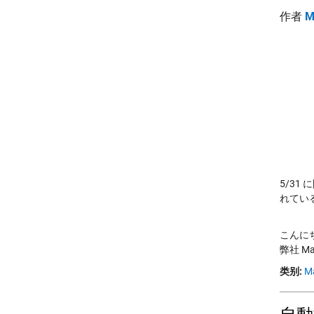
作者
M
5/31
れてい
こんに
弊社 Ma
类别:
M