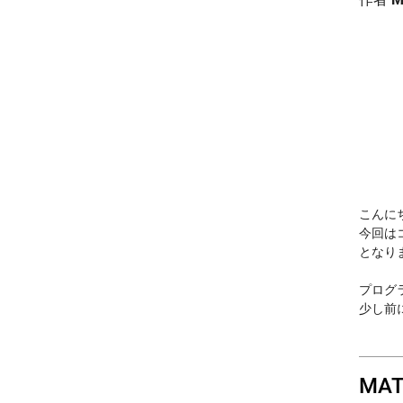
こんにち
今回は
となり
プログラ
少し前に
MA