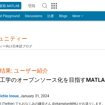
登陆
获取 MATLAB
to Your MathWorks Account
at Playground
Discussions
比赛
Blogs
More
ミュニティー
ュニティー向け日本語ブログ
结果: ユーザー紹介
工学のオープンソース化を目指すMATL
ichio Inoue
,
January 31, 2024
X (Twitter) でもおなじみの鎌谷さん @ykamataniMWJ がお送りします。