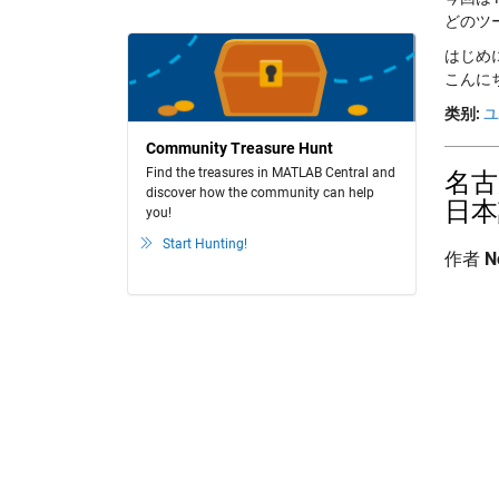
どのツ
はじめ
こんにち
类别:
ユ
Community Treasure Hunt
Find the treasures in MATLAB Central and
名古
discover how the community can help
日本
you!
Start Hunting!
作者
N