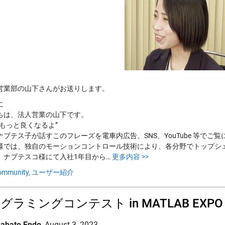
営業部の山下さんがお送りします。
に
ちは、法人営業の山下です。
はもっと良くなるよ”
ナブテス子が話すこのフレーズを電車内広告、SNS、YouTube 等で
様では、独自のモーションコントロール技術により、各分野でトップシ
、ナブテスコ様にて入社1年目から…
更多内容 >>
ommunity,
ユーザー紹介
グラミングコンテスト in MATLAB EX
ahato Endo
,
August 3, 2023