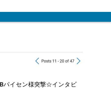
Previous Posts
Next Pos
Posts 11 - 20 of 47
ABパイセン様突撃☆インタビ