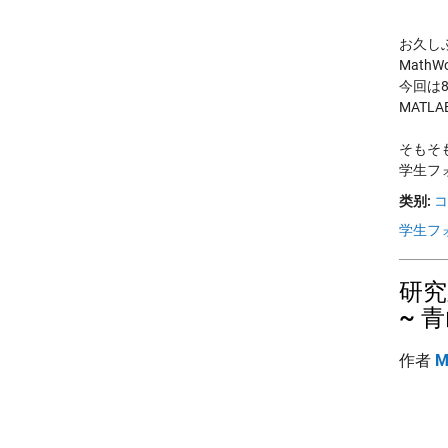
お久し
Mat
今回は
MAT
そもそ
学生フ
类别:
コ
学生フ
研究
~ 
作者
M