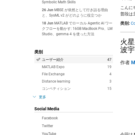
Symbolic Math Skills
こんに
26 Jun
MBSE が依然として行き詰る理由
普段は
と、SysML v2 がどのように役立つか
类别:
C
18 Jun
MATLAB でローカル Agentic AI ワー
クフローを動かす: 16GB MacBook Pro、LM
Studio、gemma 4 を使った方法
火星
波宇
类别
ユーザー紹介
47
作者
M
MATLAB Expo
19
File Exchange
4
Distance learning
3
コンペティション
15
更多
Social Media
Facebook
Twitter
YouTube
今回は M