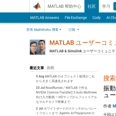
Skip to content
MATLAB 帮助中心
社区
学习
MATLAB Answers
File Exchange
Cody
AI Ch
所有 MathWorks 博客
订阅
MATLAB ユーザーコ
MATLAB & Simulink ユーザーコミ
最近文章
存档
5 Aug
MATLAB のオブジェクト処理がこれ
搜索
から大きく高速化されます
振動
23 Jul
RoadRunner／MATLAB で作る
NVIDIA Cosmos-Transfer2.5 Auto Multiview
ュー
向け入力動画 — HDマップからフォトリアル
なマルチカメラ映像まで
作者
M
2 Jul
ホワイトボードのスケッチからパレー
トフロントまで: Agentic AI Playground の
今回は 