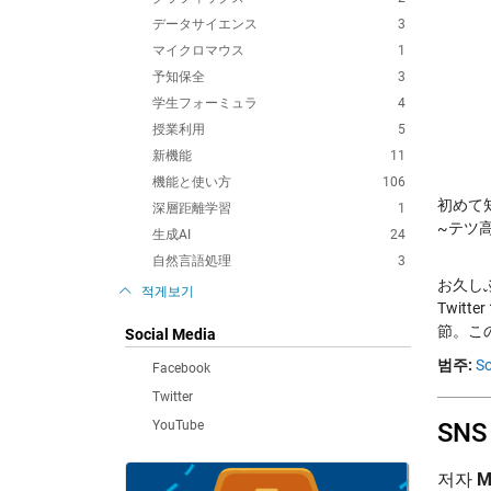
データサイエンス
3
マイクロマウス
1
予知保全
3
学生フォーミュラ
4
授業利用
5
新機能
11
機能と使い方
106
初めて
深層距離学習
1
~テツ高
生成AI
24
自然言語処理
3
お久し
적게보기
Twit
節。この
Social Media
범주:
So
Facebook
Twitter
YouTube
SN
저자
M