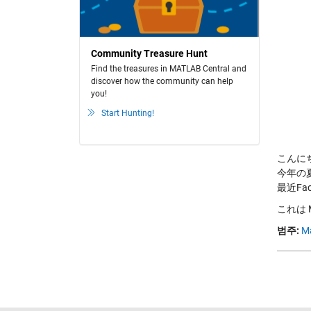
Community Treasure Hunt
Find the treasures in MATLAB Central and
discover how the community can help
you!
Start Hunting!
こんに
今年の
最近F
これは 
범주:
M