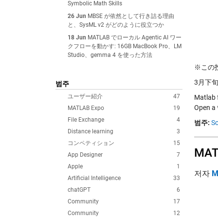
Symbolic Math Skills
26 Jun
MBSE が依然として行き詰る理由
と、SysML v2 がどのように役立つか
18 Jun
MATLAB でローカル Agentic AI ワー
クフローを動かす: 16GB MacBook Pro、LM
Studio、gemma 4 を使った方法
※この投稿
3月下旬
범주
ユーザー紹介
47
Matlab 
Open a
MATLAB Expo
19
File Exchange
4
범주:
So
Distance learning
3
コンペティション
15
MA
App Designer
7
Apple
1
저자
M
Artificial Intelligence
33
chatGPT
6
Community
17
Community
12