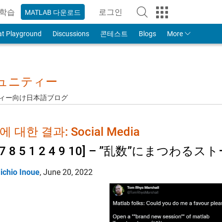
학습
로그인
MATLAB 다운로드
to Your MathWorks Account
at Playground
Discussions
콘테스트
Blogs
More
ミュニティー
ュニティー向け日本語ブログ
 대한 결과: Social Media
3 7 8 5 1 2 4 9 10] – ”乱数”にまつわる
ichio Inoue
,
June 20, 2022