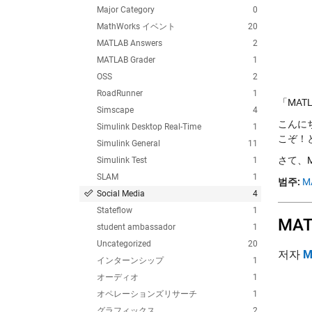
Major Category
0
MathWorks イベント
20
MATLAB Answers
2
MATLAB Grader
1
OSS
2
RoadRunner
1
「MAT
Simscape
4
こんに
Simulink Desktop Real-Time
1
こぞ！
Simulink General
11
さて、M
Simulink Test
1
SLAM
1
범주:
M
Social Media
4
Stateflow
1
MA
student ambassador
1
Uncategorized
20
저자
M
インターンシップ
1
オーディオ
1
オペレーションズリサーチ
1
グラフィックス
2