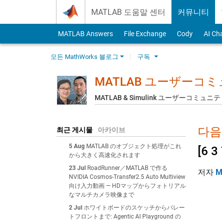
Skip to content
MATLAB 도움말 센터
커뮤니티
MATLAB Answers
File Exchange
Cody
AI Ch
모든 MathWorks 블로그
구독
MATLAB ユーザーコ
MATLAB & Simulink ユーザーコミ
다음에
최근 게시물
아카이브
5 Aug
MATLAB のオブジェクト処理がこれ
[6 
から大きく高速化されます
23 Jul
RoadRunner／MATLAB で作る
저자
M
NVIDIA Cosmos-Transfer2.5 Auto Multiview
向け入力動画 — HDマップからフォトリアル
なマルチカメラ映像まで
2 Jul
ホワイトボードのスケッチからパレー
トフロントまで: Agentic AI Playground の