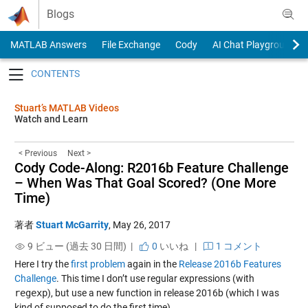
Skip to content
Blogs
MATLAB Answers
File Exchange
Cody
AI Chat Playground
Toggle navigation
Stuart’s MATLAB Videos
Watch and Learn
< Previous
Next >
Cody Code-Along: R2016b Feature Challenge
– When Was That Goal Scored? (One More
Time)
著者
Stuart McGarrity
,
May 26, 2017
9 ビュー (過去 30 日間) |
0
いいね
|
1 コメント
Here I try the
first problem
again in the
Release 2016b Features
Challenge
. This time I don’t use regular expressions (with
regexp
), but use a new function in release 2016b (which I was
kind of supposed to do the first time).