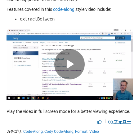
Features covered in this
code-along
style video include:
extractBetween
Play
Video
Play the video in full screen mode for a better viewing experience.
|
フォロー
カテゴリ:
Code-Along,
Cody Code-Along,
Format: Video