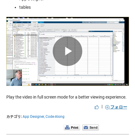
tables
Play
Video
Play the video in full screen mode for a better viewing experience.
|
フォロー
カテゴリ:
App Designer,
Code-Along