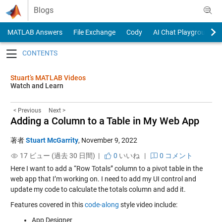
Skip to content
Blogs
MATLAB Answers
File Exchange
Cody
AI Chat Playground
Toggle navigation
Stuart’s MATLAB Videos
Watch and Learn
< Previous
Next >
Adding a Column to a Table in My Web App
著者
Stuart McGarrity
,
November 9, 2022
17 ビュー (過去 30 日間) |
0
いいね
|
0 コメント
Here I want to add a “Row Totals” column to a pivot table in the
web app that I’m working on. I need to add my UI control and
update my code to calculate the totals column and add it.
Features covered in this
code-along
style video include:
App Designer