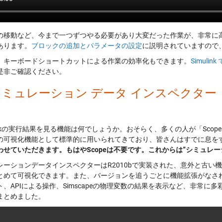
の移動など、今まで一つずつやる必要があり大変だった作業が、非常に
あります。
ブロックの追加とパラメータの設定
に説明されていますので
、キーボードショートカットによる作業の効率化もできます。
Simul
是非ご確認ください。
 シミュレーション データ インスペクター
linkの実行結果を見る機能は何でしょうか。おそらく、多くの人が「Scope」
の可視化機能として標準的に用いられてきており、皆さんはすでに息をする
わせていただきます。もはやScopeは不要です。これからは”シミュレー
レーションデータインスペクターはR2010bで実装された、意外と古い機能
とめて可視化できます。また、バージョンを追うごとに機能拡張がなさ
ト、APIによる操作、Simscapeの物理変数の結果を表示など、非常
まとめました。