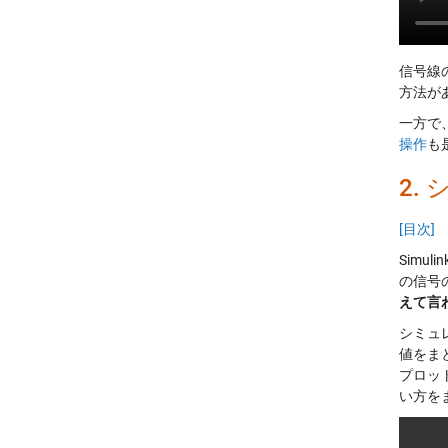
信号線
方法が
一方で
操作
も
2.
[目次]
Simu
の信号
えて言
シミュ
値をま
プロッ
い方を