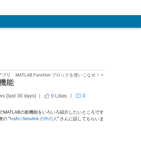
アプリ
MATLAB Function ブロックを使いこなせ！ >
新機能
ws (last 30 days) |
0
Likes
|
0
なのでMATLABの新機能をいろいろ紹介したいところです
の “
toshi | Simulink の中の人
” さんに話してもらいま