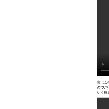
実はこ
の”ス
いう技