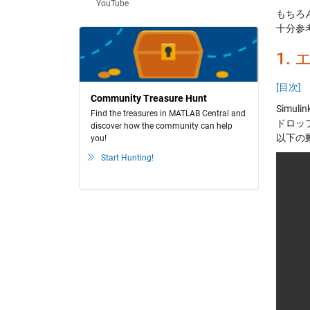
YouTube
もちろ
十分参
1.
[目次]
Community Treasure Hunt
Sim
Find the treasures in MATLAB Central and
ドロッ
discover how the community can help
以下の
you!
Start Hunting!