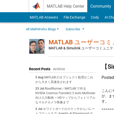
Skip to content
MATLAB Help Center
Community
MATLAB Answers
File Exchange
Cody
AI Ch
All MathWorks Blogs
Subscribe
MATLAB ユーザーコ
MATLAB & Simulink ユーザーコミ
【S
Recent Posts
Archive
Poste
5 Aug
MATLAB のオブジェクト処理がこれ
から大きく高速化されます
23 Jul
RoadRunner／MATLAB で作る
こんにち
NVIDIA Cosmos-Transfer2.5 Auto Multiview
が、まず
向け入力動画 — HDマップからフォトリアル
す。
なマルチカメラ映像まで
2 Jul
ホワイトボードのスケッチからパレー
======
トフロントまで: Agentic AI Playground の