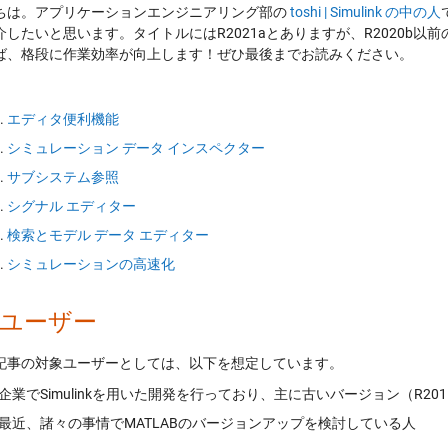
ちは。アプリケーションエンジニアリング部の
toshi | Simulink の中の人
介したいと思います。タイトルにはR2021aとありますが、R2020b
ば、格段に作業効率が向上します！ぜひ最後までお読みください。
エディタ便利機能
シミュレーション データ インスペクター
サブシステム参照
シグナル エディター
検索とモデル データ エディター
シミュレーションの高速化
ユーザー
記事の対象ユーザーとしては、以下を想定しています。
企業でSimulinkを用いた開発を行っており、主に古いバージョン（R20
最近、諸々の事情でMATLABのバージョンアップを検討している人