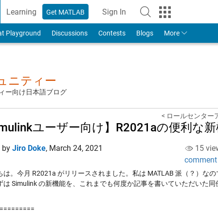
Learning
Sign In
Get MATLAB
to Your MathWorks Account
at Playground
Discussions
Contests
Blogs
More
ミュニティー
ュニティー向け日本語ブログ
< ロールセンター
imulinkユーザー向け】R2021aの便利な
d by
Jiro Doke
,
March 24, 2021
15 vie
comment
は。今月 R2021a がリリースされました。私は MATLAB 派（？）
は Simulink の新機能を、これまでも何度か記事を書いていただいた同僚
=========