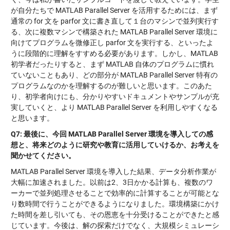
が自分たちで MATLAB Parallel Server を活用するためには、まず
通常の for 文を parfor 文に書き直して１台のマシンで並列実行す
る、次に複数マシンで構築された MATLAB Parallel Server 環境に
向けてプログラムを微修正し parfor 文を実行する、といったよ
うに段階的に理解をすすめる必要があります。しかし、MATLAB
初学者だったりすると、まず MATLAB 自体のプログラムに慣れ
ていないこともあり、どの部分が MATLAB Parallel Server 特有の
プログラムなのかを理解するのが難しいと思います。このあた
り、初学者向けにも、分かりやすいドキュメントやサンプルが充
実していくと、より MATLAB Parallel Server を利用しやすくなる
と思います。
Q7:
最後に、今回 MATLAB Parallel Server
環境を導入しての感
想と、将来どのように研究や教育に活用していけるか、お考えを
聞かせてください。
MATLAB Parallel Server 環境を導入した結果、データ分析作業が
大幅に加速されました。以前は2、3日かかる計算も、複数のワ
ーカーで並列処理させることで効率的に計算することが可能とな
り数時間で行うことができるようになりました。環境構築にかけ
た時間を差し引いても、その恩恵を十分受けることができたと感
じています。今後は、解の探索だけでなく、大規模シミュレーシ