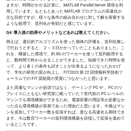
ますが、時間がかかる計算に、MATLAB Parallel Server 環境を利
用しています。もともとあった MATLAB プログラムの高速化が
主な目的ですが、様々な条件の組み合わせに対して解を探索する
ような処理で、並列化が有効だと感じています。
Q4:
導入後の効果やメリットなどあれば教えてください。
例えば、遺伝的アルゴリズムを使った個体の評価を、並列化無し
で行おうとすると、２～３日かかっていたこともありました。こ
れを、構築した環境で、約 80 のワーカーを使って並列処理する
と、数時間で終わらせることができました。短縮できた時間を使
って、より多くの条件も試すことが出来るようになったおかげ
で、学生の研究の質が向上し、FIT2023 第 22 回情報科学技術フ
ォーラムでの FIT 奨励賞の受賞につながったと思います。
また高価なマシンが必須ではなく、ゲーミング PC や， PC のリ
プレイスにともない研究室に眠っていた 1 世代前の PC レベルの
マシンでも環境構築ができるため、電源容量の増設等が必要なか
った点も環境構築が容易であった理由だと思います。今後はマシ
ンを追加してワーカー数を拡張すれば、更なる高速化も期待でき
ます。今は数百ワーカーの並列環境構築を目指して拡張を進めて
いるところです。