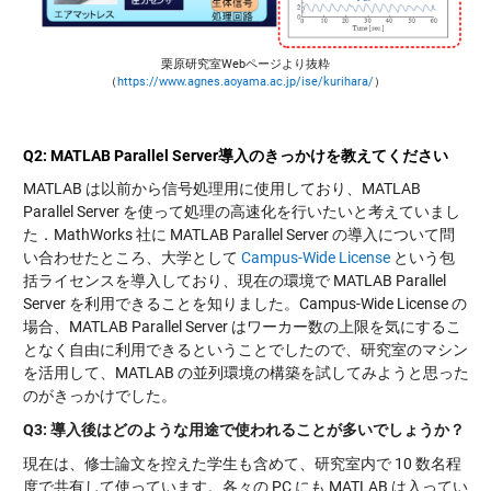
栗原研究室Webページより抜粋
（
https://www.agnes.aoyama.ac.jp/ise/kurihara/
）
Q2: MATLAB Parallel Server導入のきっかけを教えてください
MATLAB は以前から信号処理用に使用しており、MATLAB
Parallel Server を使って処理の高速化を行いたいと考えていまし
た．MathWorks 社に MATLAB Parallel Server の導入について問
い合わせたところ、大学として
Campus-Wide License
という包
括ライセンスを導入しており、現在の環境で MATLAB Parallel
Server を利用できることを知りました。Campus-Wide License の
場合、MATLAB Parallel Server はワーカー数の上限を気にするこ
となく自由に利用できるということでしたので、研究室のマシン
を活用して、MATLAB の並列環境の構築を試してみようと思った
のがきっかけでした。
Q3:
導入後はどのような用途で使われることが多いでしょうか？
現在は、修士論文を控えた学生も含めて、研究室内で 10 数名程
度で共有して使っています。各々の PC にも MATLAB は入ってい