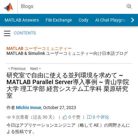
Skip to content
Blogs
MATLAB Answers
File Exchange
Cody
AI Chat Playground
Toggle navigation
MATLAB ユーザーコミュニティー
MATLAB & Simulink ユーザーコミュニティー向け日本語ブログ
< Previous
Next >
研究室で自由に使える並列環境を求めて ~
MATLAB Parallel Server導入事例 ~ 青山学院
大学 理工学部 経営システム工学科 栗原研究
室
作者
Michio Inoue
,
October 27, 2023
9 次查看（过去 30 天） |
0
个赞
|
0 个评论
今日はアプリケーションエンジニア（略して AE ）の岡野さんに
よる投稿です。