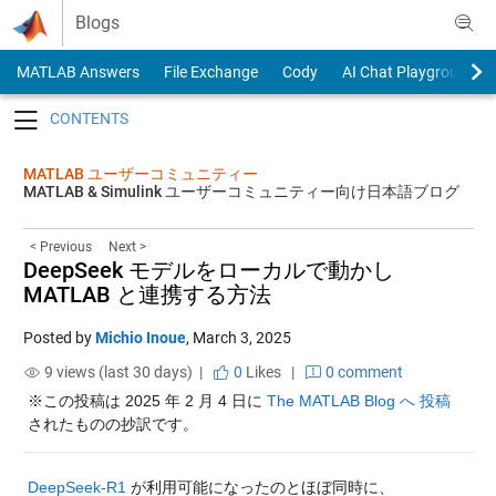
Skip to content
Blogs
MATLAB Answers
File Exchange
Cody
AI Chat Playground
Toggle navigation
MATLAB ユーザーコミュニティー
MATLAB & Simulink ユーザーコミュニティー向け日本語ブログ
< Previous
Next >
DeepSeek モデルをローカルで動かし
MATLAB と連携する方法
Posted by
Michio Inoue
,
March 3, 2025
9 views (last 30 days) |
0
Likes
|
0 comment
※この投稿は 2025 年 2 月 4 日に 
The MATLAB Blog へ 投稿
されたものの抄訳です。
DeepSeek-R1
 が利用可能になったのとほぼ同時に、