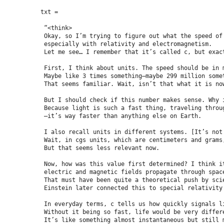
txt = 
 “<think>
 Okay, so I’m trying to figure out what the speed of
 especially with relativity and electromagnetism. 
 Let me see… I remember that it’s called c, but exac
 First, I think about units. The speed should be in 
 Maybe like 3 times something—maybe 299 million some
 That seems familiar. Wait, isn’t that what it is no
 But I should check if this number makes sense. Why 
 Because light is such a fast thing, traveling throu
 —it’s way faster than anything else on Earth.
 I also recall units in different systems. [It’s not
 Wait, in cgs units, which are centimeters and grams
 But that seems less relevant now.
 Now, how was this value first determined? I think i
 electric and magnetic fields propagate through spac
 That must have been quite a theoretical push by sci
 Einstein later connected this to special relativity
 In everyday terms, c tells us how quickly signals l
 Without it being so fast, life would be very differ
 It’s like something almost instantaneous but still 