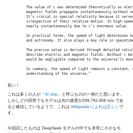
 The value of c was determined theoretically as elec
 magnetic fields propagate instantaneously without n
 It’s crucial in special relativity because it serve
 irrespective of their relative motion. In high-spee
 nearly instantaneously due to c’s enormous value.
 In practical terms, the speed of light determines h
 and astronomy. It also plays a key role in spacetim
 The precise value is derived through detailed calcu
 describe electric and magnetic fields. Without c be
 would be negligible compared to the universe’]s mov
 In summary, the speed of light remains a constant, 
 understanding of the universe.”
長い！
これは多くの人が「
AI slop
」と呼ぶものの一例だと思います。
しかしどの回答でもモデルは光の速度が299,792,458 m/s であ
ると確信しているようで、これは 
Wikipedia によれば正しい
で
す。
今回試したものは DeepSeek モデルの中でも非常に小さなモ