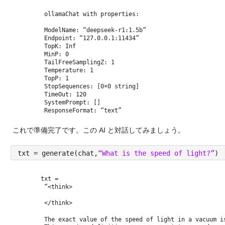
 ollamaChat with properties:
 ModelName: “deepseek-r1:1.5b”
 Endpoint: “127.0.0.1:11434”
 TopK: Inf
 MinP: 0
 TailFreeSamplingZ: 1
 Temperature: 1
 TopP: 1
 StopSequences: [0×0 string]
 TimeOut: 120
 SystemPrompt: []
 ResponseFormat: “text”
これで準備完了です。この AI と対話してみましょう。
txt = generate(chat,
“What is the speed of light?”
)
txt = 
 “<think>
 </think>
 The exact value of the speed of light in a vacuum i