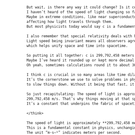
 But wait, is there any way it could change? Is it c
 I haven’t heard of the speed of light changing so f
 Maybe in extreme conditions, like near superconduct
 affecting how light travels through them.
 But most physicists today would say c is a fundamen
 I also remember that special relativity deals with 
 Light speed being invariant means all observers agr
 which helps unify space and time into spacetime.
 So putting it all together: c is 299,792,458 meters
 Maybe I’ve heard it rounded up or kept more decimal
 Oh yeah, sometimes calculations round it to about 3
 I think c is crucial in so many areas like time dil
 It’s the cornerstone we use to solve problems in ph
 to slow things down. Without it being that fast, it
 So just recapitulating: The speed of light is appro
 299,792,458 m/s. That’s why things moving at that s
 It’s a constant that underpins the fabric of spacet
 </think>
 The speed of light is approximately **299,792,458 m
 This is a fundamental constant in physics, unchangi
 The unit “m·s−¹” indicates meters per second.