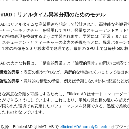
icientAD：リアルタイム異常分類のためのモデル
icientAD はリアルタイムな産業用途を想定して設計された、高性能な
チャーアーキテクチャ」を採用しており、軽量なスチューデントネット
クの特徴表現を模倣するように学習されます。学習には「正常」または
、スチューデントとティーチャーの出力の差異をもとに、異常パターン
1 枚の画像を 2 ミリ秒未満で処理でき、最新の GPU 上では毎秒 60
cientAD の大きな特長は、「構造的異常」と「論理的異常」の両方に対応
構造的異常
：表面の傷やずれなど、局所的な特徴のズレによって検出さ
論理的異常
：意味的な構造の矛盾、例えば予期しない物体の配置などが
うな高度な分類を可能にするために、EfficientAD はオートエンコ
とができるようにしています。これにより、単純な見た目の違いを超えた分類が
が限られた環境でも安定したパフォーマンスを発揮できる、迅速で柔軟
したものとなっています。
 以降、EfficientAD は MATLAB で
efficientADAnomalyDetector
オブジェク