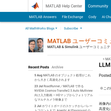
Skip to content
MATLAB Help Center
Community
MATLAB Answers
File Exchange
Cody
AI Ch
All MathWorks Blogs
Subscribe
MATLAB ユーザーコ
MATLAB & Simulink ユーザーコミ
< 
LL
Recent Posts
Archive
Poste
5 Aug
MATLAB のオブジェクト処理がこれ
から大きく高速化されます
23 Jul
RoadRunner／MATLAB で作る
※この投
NVIDIA Cosmos-Transfer2.5 Auto Multiview
向け入力動画 — HDマップからフォトリアル
なマルチカメラ映像まで
画像内
2 Jul
ホワイトボードのスケッチからパレー
高度化
トフロントまで: Agentic AI Playground の