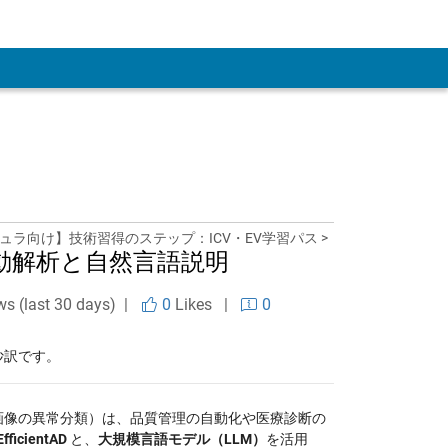
ュラ向け】技術習得のステップ：ICV・EV学習パス >
自動解析と自然言語説明
ws (last 30 days) |
0
Likes
|
0
抄訳です。
画像の異常分類）は、品質管理の自動化や医療診断の
EfficientAD
と、
大規模言語モデル（LLM）
を活用