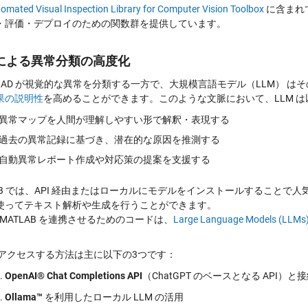
omated Visual Inspection Library for Computer Vision Toolbox
に含まれ
・評価・デプロイのための関数群を提供しています。
 による異常分類の高度化
cientAD が視覚的な異常を分類する一方で、大規模言語モデル（LLM
果の説明性
を高めることができます。このような文脈において、LLM 
異常マップを人間が理解しやすい形で解釈・表現する
過去の異常記録に基づき、潜在的な原因を推測する
自動異常レポート作成や対応策の提案を支援する
LAB では、API 経由またはローカルにモデルをインストールすることで人
使ってテキスト解析や生成を行うことができます。
と MATLAB を連携させるためのコードは、
Large Language Models (LL
 にアクセスする方法は主に以下の3つです：
OpenAI® Chat Completions API
（ChatGPT のベースとなる API）と
Ollama™
を利用したローカル LLM の活用