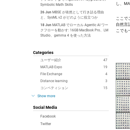
し、M
Symbolic Math Skills
26 Jun
MBSE が依然として行き詰る理由
と、SysML v2 がどのように役立つか
ここで
自然言
18 Jun
MATLAB でローカル Agentic AI ワー
クフローを動かす: 16GB MacBook Pro、LM
こでも
Studio、gemma 4 を使った方法
Categories
ユーザー紹介
47
MATLAB Expo
19
File Exchange
4
Distance learning
3
コンペティション
15
Show more
Social Media
Facebook
Twitter