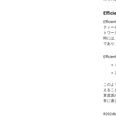
Eff
Eff
ティー
トワー
時には
であり、
Effi
このよ
えるこ
算資源
常に適
R2024b