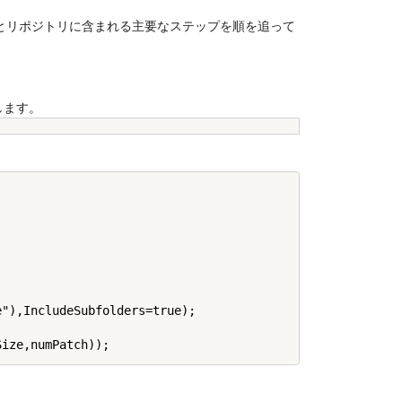
とリポジトリに含まれる主要なステップを順を追って
します。
"),IncludeSubfolders=true);
