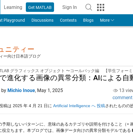
Learning
Sign In
Get MATLAB
to Your MathWorks Account
at Playground
Discussions
Contests
Blogs
More
ミュニティー
ュニティー向け日本語ブログ
MATLAB グラフィックス オブジェクト 〜コールバック編
【学生フォーミ
Mで進化する画像の異常分類：AIによる
d by
Michio Inoue
,
May 1, 2025
13 vie
comment
稿は 2025 年 4 月 21 日に 
Artificial Intelligence へ 投稿
されたものの
の予期しないパターンに、意味のあるカテゴリや説明を付けること（= 
に役立ちます。本ブログでは、画像データ向けの異常分類モデルである