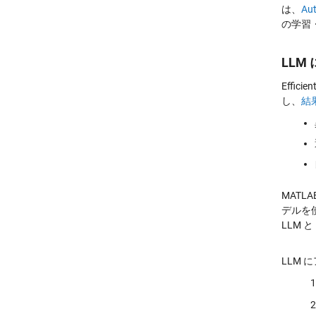
は、
Aut
の学習
LLM
Effi
し、
結
MAT
デルを
LLM 
LLM