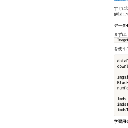
すぐに
解説し
データ
まずは
Image
を使う
data
down
Imgs
Bloc
numPa
imds
imds
学習用