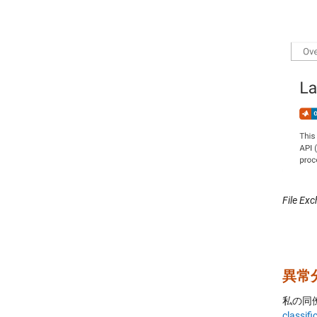
File Ex
異常
私の同
classif