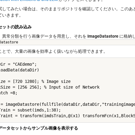
試してみたい場合は、そのままリポジトリを確認してください。このあ
ていきます。
セットの読み込み
、異常分類を行う画像データを用意し、それを
ImageDatastore
に格納
Datastore
ことで、大量の画像を効率よく扱いながら処理できます。
Dir = "CAEdemo";

loadData(dataDir)

ize = [720 1280]; % Image size

kSize = [256 256]; % Input size of Network

tch =8;

 = imageDatastore(fullfile(dataDir,dataDir,"trainingimage
Train = subset(imds,1:38);

データセットからサンプル画像を表示する