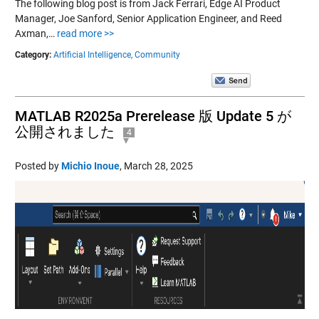
The following blog post is from Jack Ferrari, Edge AI Product
Manager, Joe Sanford, Senior Application Engineer, and Reed
Axman,…
read more >>
Category:
Artificial Intelligence,
Community
MATLAB R2025a Prerelease 版 Update 5 が
公開されました
4
Posted by
Michio Inoue
,
March 28, 2025