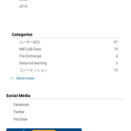
2019
Categories
ユーザー紹介
47
MATLAB Expo
19
File Exchange
4
Distance learning
3
コンペティション
15
Show more
Social Media
Facebook
Twitter
YouTube