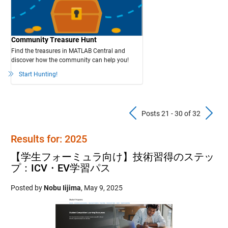
Community Treasure Hunt
Find the treasures in MATLAB Central and
discover how the community can help you!
Start Hunting!
Previous Pos
N
Posts 21 - 30 of 32
Results for: 2025
【学生フォーミュラ向け】技術習得のステッ
プ：ICV・EV学習パス
Posted by
Nobu Iijima
,
May 9, 2025