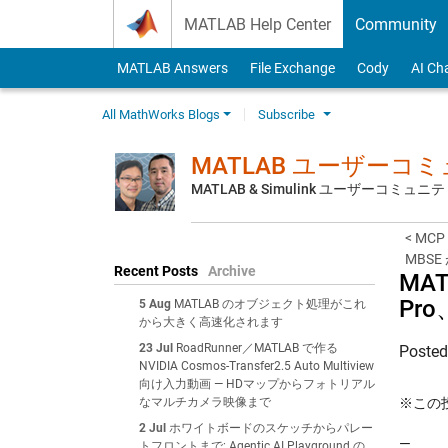
Skip to content
MATLAB Help Center
Community
MATLAB Answers
File Exchange
Cody
AI Ch
All MathWorks Blogs
Subscribe
MATLAB ユーザーコ
MATLAB & Simulink ユーザーコミ
< MC
MBS
Recent Posts
Archive
MAT
Pro
5 Aug
MATLAB のオブジェクト処理がこれ
から大きく高速化されます
23 Jul
RoadRunner／MATLAB で作る
Poste
NVIDIA Cosmos-Transfer2.5 Auto Multiview
向け入力動画 — HDマップからフォトリアル
なマルチカメラ映像まで
※この投稿
2 Jul
ホワイトボードのスケッチからパレー
—
トフロントまで: Agentic AI Playground の