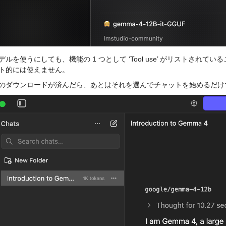
デルを使うにしても、機能の 1 つとして ‘Tool use’ がリストさ
ト的には使えません。
のダウンロードが済んだら、あとはそれを選んでチャットを始めるだけ