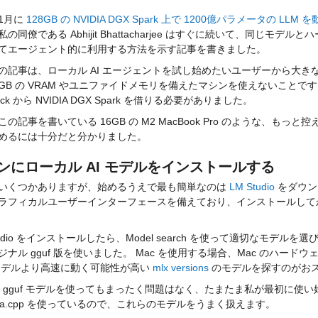
1月に 
128GB の NVIDIA DGX Spark 上で 1200億パラメータの 
の同僚である Abhijit Bhattacharjee はすぐに続いて、同じモデルとハードウ
てエージェント的に利用する方法を示す記事を書きました。
の記事は、ローカル AI エージェントを試し始めたいユーザーから大
28GB の VRAM やユニファイドメモリを備えたマシンを使えないこと
ick から NVIDIA DGX Spark を借りる必要がありました。 
この記事を書いている 16GB の M2 MacBook Pro のような、
めるには十分だと分かりました。
ンにローカル AI モデルをインストールする
いくつかありますが、始めるうえで最も簡単なのは 
LM Studio
 をダウ
ラフィカルユーザーインターフェースを備えており、インストールしてか
tudio をインストールしたら、Model search を使って適切なモデルを
ジナル gguf 版を使いました。 Mac を使用する場合、
Mac のハード
f モデルより高速に動く可能性が高い 
mlx versions
 のモデルを探すのがお
 で gguf モデルを使ってもまったく問題はなく、たまたま私が最初に使い始
lama.cpp を使っているので、これらのモデルをうまく扱えます。