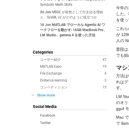
Symbolic Math Skills
今年の
26 Jun
MBSE が依然として行き詰る理由
した。私
と、SysML v2 がどのように役立つか
を使っ
18 Jun
MATLAB でローカル Agentic AI ワ
これら
ークフローを動かす: 16GB MacBook Pro、
が 1
LM Studio、gemma 4 を使った方法
人の N
普段は
Categories
でも始
ユーザー紹介
47
MATLAB Expo
19
マシ
File Exchange
4
方法は
Distance learning
3
れはグ
コンペティション
15
す。
Show more
LM S
のオリ
Social Media
ggu
Facebook
Mac
Twitter
で l