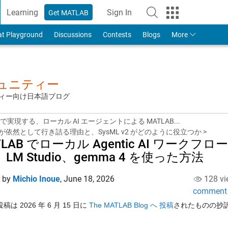
Learning
Sign In
Get MATLAB
to Your MathWorks Account
at Playground
Discussions
Contests
Blogs
More
ミュニティー
ュニティー向け日本語ブログ
P で実現する、ローカル AI エージェントによる MATLAB...
E が依然として行き詰る理由と、SysML v2 がどのように役立つか >
LAB でローカル Agentic AI ワークフロー
、LM Studio、gemma 4 を使った方法
d by
Michio Inoue
,
June 18, 2026
128 vi
comment
は 2026 年 6 月 15 日に
The MATLAB Blog へ 投稿
されたものの抄