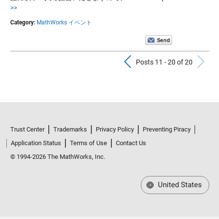
>>
Category:
MathWorks イベント
Previous Pos
N
Posts 11 - 20 of 20
Trust Center
Trademarks
Privacy Policy
Preventing Piracy
Application Status
Terms of Use
Contact Us
© 1994-2026 The MathWorks, Inc.
United States