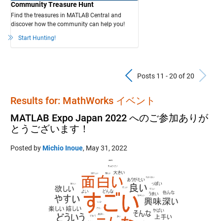
Community Treasure Hunt
Find the treasures in MATLAB Central and
discover how the community can help you!
Start Hunting!
Previous Pos
N
Posts 11 - 20 of 20
Results for: MathWorks イベント
MATLAB Expo Japan 2022 へのご参加ありが
とうございます！
Posted by
Michio Inoue
,
May 31, 2022