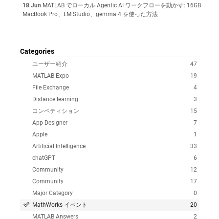
18 Jun
MATLAB でローカル Agentic AI ワークフローを動かす: 16GB
MacBook Pro、LM Studio、gemma 4 を使った方法
Categories
ユーザー紹介
47
MATLAB Expo
19
File Exchange
4
Distance learning
3
コンペティション
15
App Designer
7
Apple
1
Artificial Intelligence
33
chatGPT
6
Community
12
Community
17
Major Category
0
MathWorks イベント
20
MATLAB Answers
2