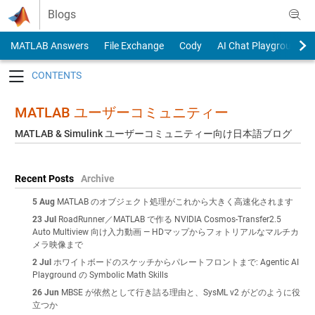
Skip to content
Blogs
MATLAB Answers
File Exchange
Cody
AI Chat Playground
Toggle navigation
MATLAB ユーザーコミュニティー
MATLAB & Simulink ユーザーコミュニティー向け日本語ブログ
Recent Posts
Archive
5 Aug
MATLAB のオブジェクト処理がこれから大きく高速化されます
23 Jul
RoadRunner／MATLAB で作る NVIDIA Cosmos-Transfer2.5
Auto Multiview 向け入力動画 — HDマップからフォトリアルなマルチカ
メラ映像まで
2 Jul
ホワイトボードのスケッチからパレートフロントまで: Agentic AI
Playground の Symbolic Math Skills
26 Jun
MBSE が依然として行き詰る理由と、SysML v2 がどのように役
立つか