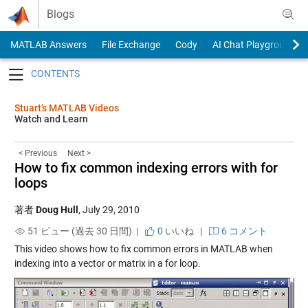
Skip to content
Blogs
MATLAB Answers
File Exchange
Cody
AI Chat Playground
Toggle navigation
Stuart’s MATLAB Videos
Watch and Learn
< Previous
Next >
How to fix common indexing errors with for
loops
著者
Doug Hull
,
July 29, 2010
51 ビュー (過去 30 日間) |
0
いいね
|
6 コメント
This video shows how to fix common errors in MATLAB when
indexing into a vector or matrix in a for loop.