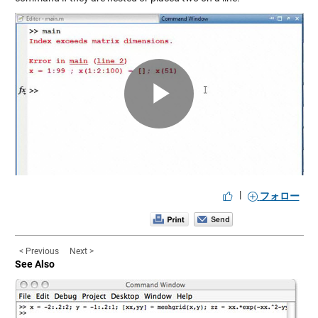
Play
Video
|
フォロー
< Previous
Next >
See Also