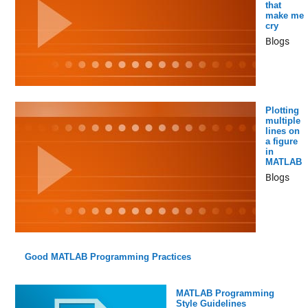
that
make me
cry
Blogs
Plotting
multiple
lines on
a figure
in
MATLAB
Blogs
Good MATLAB Programming Practices
MATLAB Programming
Style Guidelines