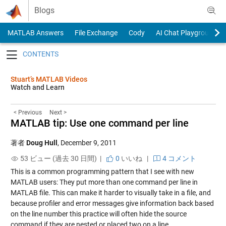
Skip to content
Blogs
MATLAB Answers
File Exchange
Cody
AI Chat Playground
Toggle navigation
Stuart’s MATLAB Videos
Watch and Learn
< Previous
Next >
MATLAB tip: Use one command per line
著者
Doug Hull
,
December 9, 2011
53 ビュー (過去 30 日間) |
0
いいね
|
4 コメント
This is a common programming pattern that I see with new
MATLAB users: They put more than one command per line in
MATLAB file. This can make it harder to visually take in a file, and
because profiler and error messages give information back based
on the line number this practice will often hide the source
command if they are nested or placed two on a line.