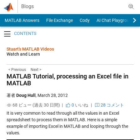
Skip to content
Blogs
MATLAB Answers
File Exchange
Cody
AI Chat Playground
Toggle navigation
Stuart’s MATLAB Videos
Watch and Learn
< Previous
Next >
MATLAB Tutorial, processing an Excel file in
MATLAB
著者
Doug Hull
,
March 28, 2012
68 ビュー (過去 30 日間) |
0
いいね
|
28 コメント
It is very common to read through all the values in an Excel
spreadsheet to process them in MATLAB. Here is a simple
example of importing Excel in MATLAB and looping through the
values.