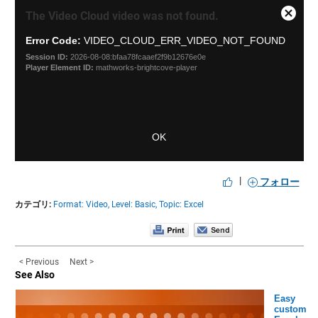
This
Close
The Video Cloud video was not found.
is
Modal
a
Error Code:
VIDEO_CLOUD_ERR_VIDEO_NOT_FOUND
Dialog
modal
Session ID:
2026-08-08:bfaa78fcaaef2f9b12676e0e
window.
Player Element ID:
mathworks-brightcove-player
OK
|
フォロー
カテゴリ:
Format: Video,
Level: Basic,
Topic: Excel
< Previous
Next >
See Also
Easy
custom