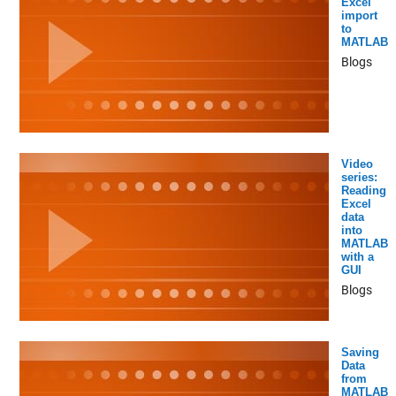
Excel
import
to
MATLAB
Blogs
Video
series:
Reading
Excel
data
into
MATLAB
with a
GUI
Blogs
Saving
Data
from
MATLAB