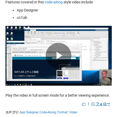
Features covered in this
code-along
style video include:
App Designer
uitab
Play
Video
Play the video in full screen mode for a better viewing experience.
|
フォロー
カテゴリ:
App Designer,
Code-Along,
Format: Video