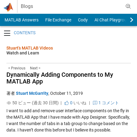
Skip to content
Blogs
MATLAB Answers
File Exchange
Cody
AI Chat Playground
Toggle navigation
Stuart’s MATLAB Videos
Watch and Learn
< Previous
Next >
Dynamically Adding Components to My
MATLAB App
著者
Stuart McGarrity
,
October 11, 2019
50 ビュー (過去 30 日間) |
0
いいね
|
1 コメント
I want to add and remove user interface components on the fly in
the MATLAB App that I have made with App Designer. Specifically,
I want the number of tabs in a tab group to change based on the
data. I haven’t done this before but I believe its possible.