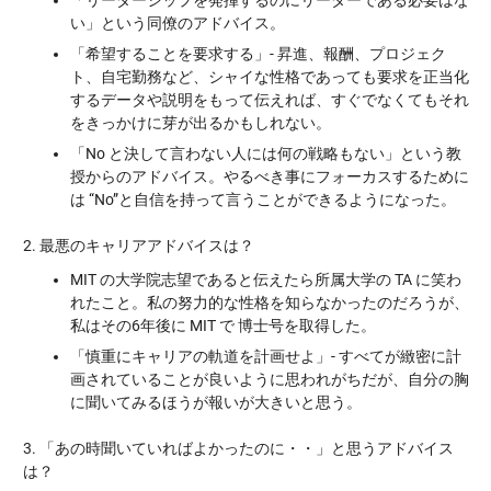
い」という同僚のアドバイス。
「希望することを要求する」- 昇進、報酬、プロジェク
ト、自宅勤務など、シャイな性格であっても要求を正当化
するデータや説明をもって伝えれば、すぐでなくてもそれ
をきっかけに芽が出るかもしれない。
「No と決して言わない人には何の戦略もない」という教
授からのアドバイス。やるべき事にフォーカスするために
は “No”と自信を持って言うことができるようになった。
2. 最悪のキャリアアドバイスは？
MIT の大学院志望であると伝えたら所属大学の TA に笑わ
れたこと。私の努力的な性格を知らなかったのだろうが、
私はその6年後に MIT で 博士号を取得した。
「慎重にキャリアの軌道を計画せよ」- すべてが緻密に計
画されていることが良いように思われがちだが、自分の胸
に聞いてみるほうが報いが大きいと思う。
3. 「あの時聞いていればよかったのに・・」と思うアドバイス
は？