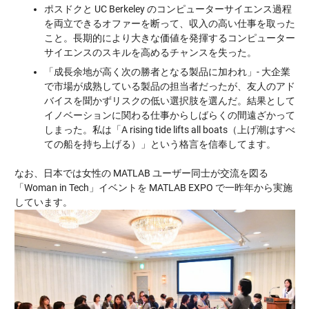
ポスドクと UC Berkeley のコンピューターサイエンス過程
を両立できるオファーを断って、収入の高い仕事を取った
こと。長期的により大きな価値を発揮するコンピューター
サイエンスのスキルを高めるチャンスを失った。
「成長余地が高く次の勝者となる製品に加われ」- 大企業
で市場が成熟している製品の担当者だったが、友人のアド
バイスを聞かずリスクの低い選択肢を選んだ。結果として
イノベーションに関わる仕事からしばらくの間遠ざかって
しまった。私は「A rising tide lifts all boats（上げ潮はすべ
ての船を持ち上げる）」という格言を信奉してます。
なお、日本では女性の MATLAB ユーザー同士が交流を図る
「Woman in Tech」イベントを MATLAB EXPO で一昨年から実施
しています。