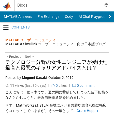
Skip to content
Blogs
MATLAB Answers
File Exchange
Cody
AI Chat Playground
Toggle navigation
MATLAB ユーザーコミュニティー
MATLAB & Simulink ユーザーコミュニティー向け日本語ブログ
< Previous
Next >
テクノロジー分野の女性エンジニアが受けた
最高と最悪のキャリアアドバイスとは？
Posted by
Megumi Sasaki
,
October 2, 2019
11 views (last 30 days) |
0
Likes
|
0 comment
こんにちは、佐々木です。夏の間に蓄積してしまった皮下脂肪を
なんとかしようと、最近自転車通勤を始めました。
さて、MathWorks は STEM 領域における啓蒙や教育活動に幅広
くコミットしていますが、その一環として、
Grace Hopper