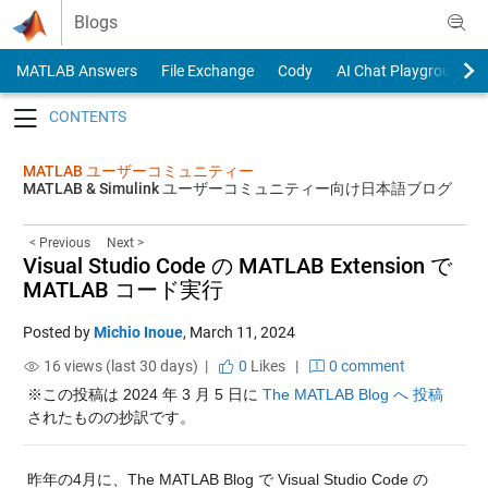
Skip to content
Blogs
MATLAB Answers
File Exchange
Cody
AI Chat Playground
Toggle navigation
MATLAB ユーザーコミュニティー
MATLAB & Simulink ユーザーコミュニティー向け日本語ブログ
< Previous
Next >
Visual Studio Code の MATLAB Extension で
MATLAB コード実行
Posted by
Michio Inoue
,
March 11, 2024
16 views (last 30 days) |
0
Likes
|
0 comment
※この投稿は 2024 年 3 月 5 日に 
The MATLAB Blog へ 投稿
されたものの抄訳です。
昨年の4月に、The MATLAB Blog で Visual Studio Code の 