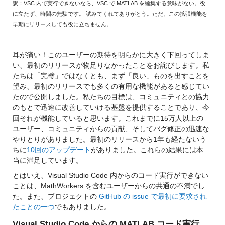
訳：VSC 内で実行できないなら、VSC で MATLAB を編集する意味がない。役
に立たず、時間の無駄です。 試みてくれてありがとう。ただ、この拡張機能を
早期にリリースしても役に立ちません。
耳が痛い！このユーザーの期待を明らかに大きく下回ってしま
い、最初のリリースが物足りなかったことをお詫びします。
私
たちは「完璧」ではなくとも、まず「良い」ものを出すことを
望み、最初のリリースでも多くの有用な機能があると感じてい
たので公開しました。
私たちの目標は、コミュニティとの協力
のもとで迅速に改善していける基盤を提供することであり、今
回それが機能していると思います。これまでに15万人以上の
ユーザー、コミュニティからの貢献、そしてバグ修正の迅速な
やりとりがありました。最初のリリースから1年も経たないう
ちに
10回のアップデート
がありました。これらの結果には本
当に満足しています。
とはいえ、Visual Studio Code 内からのコード実行ができない
ことは、MathWorkers を含むユーザーからの共通の不満でし
た。また、プロジェクトの 
GitHub の issue で最初に要求され
たことの一つ
でもありました。
Visual Studio Code からの MATLAB コード実行