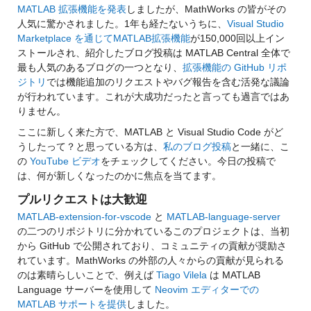
MATLAB 拡張機能を発表
しましたが、MathWorks の皆がその
人気に驚かされました。1年も経たないうちに、
Visual Studio 
Marketplace を通じてMATLAB拡張機能
が150,000回以上イン
ストールされ、紹介したブログ投稿は MATLAB Central 全体で
最も人気のあるブログの一つとなり、
拡張機能の GitHub リポ
ジトリ
では機能追加のリクエストやバグ報告を含む活発な議論
が行われています。これが大成功だったと言っても過言ではあ
りません。
ここに新しく来た方で、MATLAB と Visual Studio Code がど
うしたって？と思っている方は、
私のブログ投稿
と一緒に、こ
の 
YouTube ビデオ
をチェックしてください。今日の投稿で
は、何が新しくなったのかに焦点を当てます。
プルリクエストは大歓迎
MATLAB-extension-for-vscode
 と 
MATLAB-language-server
の二つのリポジトリに分かれているこのプロジェクトは、当初
から GitHub で公開されており、コミュニティの貢献が奨励さ
れています。MathWorks の外部の人々からの貢献が見られる
のは素晴らしいことで、例えば 
Tiago Vilela
 は MATLAB 
Language サーバーを使用して 
Neovim エディターでの 
MATLAB サポートを提供
しました。