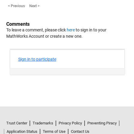
< Previous
Next >
Comments
To leave a comment, please click
here
to sign in to your
MathWorks Account or create a new one.
Trust Center
Trademarks
Privacy Policy
Preventing Piracy
Application Status
Terms of Use
Contact Us