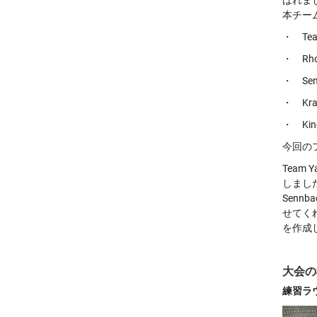
ばれま
本チー
・ Team
・ Rho
・ Sen
・ Kraf
・ Kinda
今回の
Team
しまし
Sennb
せてくれ
を作成し
大会の
練習ラ