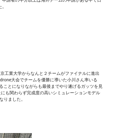
。申請者の半分以上は海外チームの申請がある中で日
た。
ームであり、東京工業大学からなんと２チームがファイナルに進出
idrone大会でチームを優勝に導いた小川さん率いる
することになりながらも最後までやり遂げるガッツを見
場をしたにも関わらず完成度の高いシミュレーションモデル
けとなりました。