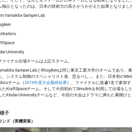
した。そして、なんと全５チームが日本チームとなる結果となりました
ム独占となったのは、日本の技術力の高さがうかがえた結果となりまし
 Yamakita-Sampei-Lab
giken
nbaduru
tSpace
i University
ファイナル出場チームは上記５チーム。
 Yamakita-Sampei-LabとRhogikenは同じ東京工業大学のチ
た。システム制御のスペシャリスト達、恐るべし…。
また、日本初のMin
aduruチーム（
2019年度大会最終結果
）。ファイナルに急遽1名で参加
たKraftSpaceチーム。そして今回初めてSimulinkを利用して出
たKindai Universityチームなど、今回の大会はドラマに満ちた幕開
様子
ウンド（実機実装）