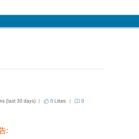
ws (last 30 days) |
0
Likes
|
0
告: