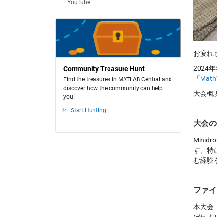
YouTube
お疲れさ
2024
Community Treasure Hunt
「
MathW
Find the treasures in MATLAB Central and
discover how the community can help
大会概
you!
Start Hunting!
大会の
Mini
す。特
む経験
ファイ
本大会