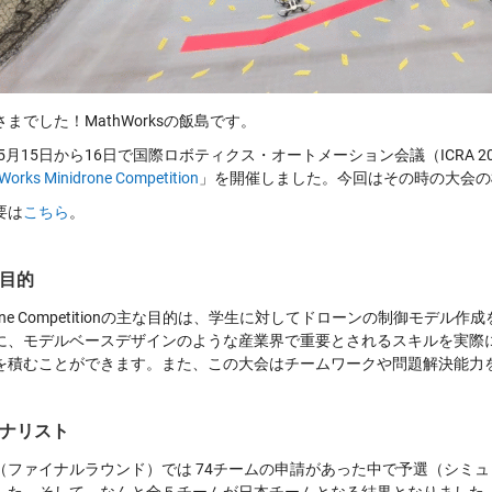
までした！MathWorksの飯島です。
年5月15日から16日で国際ロボティクス・オートメーション会議（ICRA 2
orks Minidrone Competition
」を開催しました。今回はその時の大会の
要は
こちら
。
目的
drone Competitionの主な目的は、学生に対してドローンの制御モ
に、モデルベースデザインのような産業界で重要とされるスキルを実際
を積むことができます。また、この大会はチームワークや問題解決能力
ナリスト
（ファイナルラウンド）では 74チームの申請があった中で予選（シミ