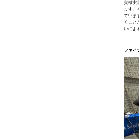
実機実
ます。
ていま
くこと
いによ
ファイ