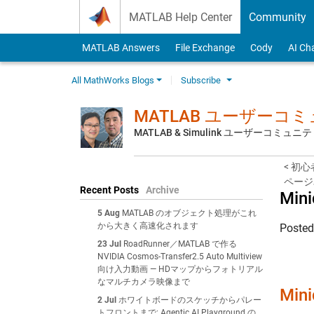
Skip to content
MATLAB Help Center
Community
MATLAB Answers
File Exchange
Cody
AI Ch
All MathWorks Blogs
Subscribe
MATLAB ユーザーコ
MATLAB & Simulink ユーザーコミ
< 初心
ページ
Recent Posts
Archive
Mini
5 Aug
MATLAB のオブジェクト処理がこれ
から大きく高速化されます
Poste
23 Jul
RoadRunner／MATLAB で作る
NVIDIA Cosmos-Transfer2.5 Auto Multiview
向け入力動画 — HDマップからフォトリアル
なマルチカメラ映像まで
Min
2 Jul
ホワイトボードのスケッチからパレー
トフロントまで: Agentic AI Playground の