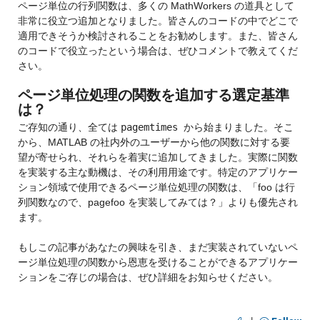
ページ単位の行列関数は、多くの MathWorkers の道具として
非常に役立つ追加となりました。
皆さんのコードの中でどこで
適用できそうか検討されることをお勧めします。
また、皆さん
のコードで役立ったという場合は、ぜひコメントで教えてくだ
さい。
ページ単位処理の関数を追加する選定基準
は？
ご存知の通り、全ては 
pagemtimes 
から始まりました。そこ
から、MATLAB の社内外のユーザーから他の関数に対する要
望が寄せられ、それらを着実に追加してきました。実際に関数
を実装する主な動機は、その利用用途です。
特定のアプリケー
ション領域で使用できるページ単位処理の関数は、「foo は行
列関数なので、pagefoo を実装してみては？」よりも優先され
ます。
もしこの記事があなたの興味を引き、まだ実装されていないペ
ージ単位処理の関数から恩恵を受けることができるアプリケー
ションをご存じの場合は、ぜひ詳細をお知らせください。