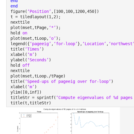
end
end
figure(
‘Position’
,[100,100,1200,450])
t = tiledlayout(1,2);
nexttile
plot(mset,tPage,
‘*’
);
hold 
on
plot(mset,tLoop,
‘o’
);
legend({
‘pageeig’
,
‘for-loop’
},
‘Location’
,
‘northwest
title(
‘Times’
)
xlabel(
‘m’
)
ylabel(
‘Seconds’
)
hold 
off
nexttile
plot(mset,tLoop./tPage)
title(
‘Speed-ups of pageeig over for-loop’
)
xlabel(
‘m’
)
ylim([0,inf])
titleStr = sprintf(
‘Compute eigenvalues of %d pages
title(t,titleStr)