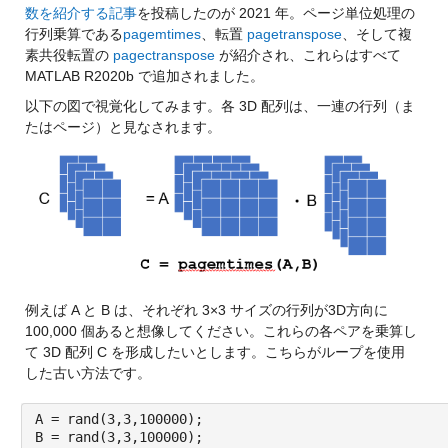
数を紹介する記事
を投稿したのが 2021 年。ページ単位処理の
行列乗算である
pagemtimes
、転置 
pagetranspose
、そして複
素共役転置の 
pagectranspose
 が紹介され、これらはすべて 
MATLAB R2020b で追加されました。
以下の図で視覚化してみます。各 3D 配列は、一連の行列（ま
たはページ）と見なされます。
例えば A と B は、それぞれ 3×3 サイズの行列が3D方向に
100,000 個あると想像してください。これらの各ペアを乗算し
て 3D 配列 C を形成したいとします。
こちらがループを使用
した古い方法です。
A = rand(3,3,100000);
B = rand(3,3,100000);