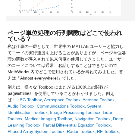
ページ単位処理の行列関数はどこで使われ
ている？
私は仕事の一環として、世界中の MATLAB ユーザーと協力し
てコードの実行速度を上げることがありますが、ページ単位処
理の関数が導入されて以来何度か使用してきました。ユーザー
のコードについては通常、お話しすることはできないので、
MathWorks 内でどこで使用されているか尋ねてみました。答
えは「Almost everywhere!」でした。
例えば、様々な Toolbox にまたがる100以上の関数が 
pagemtimes 
を使用していることがわかりました。例え
ば・・
5G Toolbox
, 
Aerospace Toolbox
, 
Antenna Toolbox
, 
Audio Toolbox
,
 Communications Toolbox
, 
System 
Identification Toolbox
, 
Image Processing Toolbox
, 
Lidar 
Toolbox
, 
Medical Imaging Toolbox
, 
Navigation Toolbox
, 
Deep 
Learning Toolbox
, 
Partial Differential Equation Toolbox
, 
Phased Array System Toolbox
, 
Radar Toolbox
, 
RF Toolbox
, 