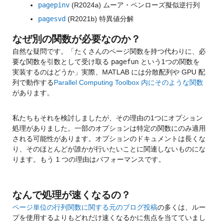
pagepinv
 (R2024a) ムーア・ペンローズ擬似逆行列
pagesvd
 (R2021b) 特異値分解
なぜ別の関数が必要なのか？
自然な疑問です。「
たくさんのページ関数を持つ代わりに、必
要な関数を引数として受け取る 
pagefun
 という1つの関数を
実装するのはどうか
」実際、MATLAB には分散配列や GPU 配
列で動作する
Parallel Computing Toolbox 内にそのような関数
があります。
私たちもそれを検討しましたが、その理由の1つにオプション
処理がありました。一部のオプションは特定の関数にのみ適用
される可能性があります。オプションのドキュメントは長くな
り、そのほとんどが誰かが行いたいことに関連しないものにな
ります。もう 1 つの理由はパフォーマンスです。
なんで処理が速くなるの？
ページ単位の行列関数に関する元のブログ投稿
の多くは、ルー
プを使用するよりもどれだけ速くなるかに焦点を当てていまし