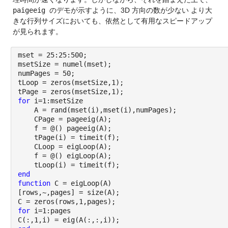
paigeeig 
のデモが示すように、
3D 方向の数が少ない より大
きな行列サイズにおいても
、依然として有用なスピードアップ
が見られます。
mset = 25:25:500;
msetSize = numel(mset);
numPages = 50;
tLoop = zeros(msetSize,1);
tPage = zeros(msetSize,1);
for 
i=1:msetSize
    A = rand(mset(i),mset(i),numPages);
    CPage = pageeig(A);
    f = @() pageeig(A);
    tPage(i) = timeit(f);
    CLoop = eigLoop(A);
    f = @() eigLoop(A);
    tLoop(i) = timeit(f);
end
function 
C = eigLoop(A)
[rows,~,pages] = size(A);
C = zeros(rows,1,pages);
for 
i=1:pages
C(:,1,i) = eig(A(:,:,i));