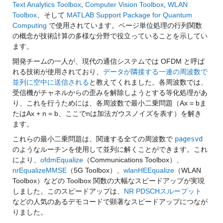
Text Analytics Toolbox
, 
Computer Vision Toolbox
, 
WLAN 
Toolbox
、そして 
MATLAB Support Package for Quantum 
Computing
 で使用されています。ページ単位処理の行列関数
の概念が技術計算の多様な分野で役立っていることを示してい
ます。
開発チームの一人が、現代の通信システムでは OFDM と呼ば
れる技術が使用されており、
データが隣接する一連の周波数で
並列に空中に送信される
と教えてくれました。各周波数では、
受信機がチャネルからの歪みを解除しようとする等化処理があ
り、これを行うためには、各周波数で最小二乗問題（Ax = bま
たはAx + n = b、ここでnは加法ガウスノイズを表す）を解き
ます。
これらの最小二乗問題は、関連する全ての周波数で 
pagesvd
のようなルーチンを使用して並列に解くことができます。これ
により、
ofdmEqualize
（Communications Toolbox）、
nrEqualizeMMSE
（5G Toolbox）、
wlanHEEqualize
（WLAN 
Toolbox）などの Toolbox 関数の大幅なスピードアップが実現
しました。このスピードアップは、
NR PDSCHスループット
などの人気のあるデモコードで顕著なスピードアップにつなが
りました。