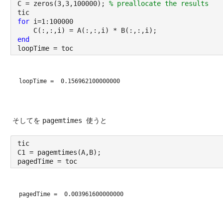
C = zeros(3,3,100000); 
% preallocate the results
tic
for 
i=1:100000
    C(:,:,i) = A(:,:,i) * B(:,:,i);
end
loopTime = toc
loopTime = 
 0.156962100000000
そしてを 
pagemtimes 
使うと
tic
C1 = pagemtimes(A,B);
pagedTime = toc
pagedTime = 
 0.003961600000000