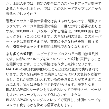
た。上記の例では、特定の場合にこのスピードアップが顕著で
あることを示しました。では、このスピードアップはどこから
来るのでしょうか？
引数チェック
：最初の最適化はありふれたものです。引数チェ
ックです。ページ単位処理の場合、一度だけ行う必要がありま
すが、100,000 ページをループする場合は、100,000 回引数チ
ェックを行うことになります。大きな行列の場合、このオーバ
ーヘッドは無視できますが、非常に小さな行列を数千扱う場
合、引数をチェックする時間は無視できなくなります。
より多くの並列性
：スピードアップの 2 つ目の理由は並列性
です。内部の for ループを全てのページで並列に実行すること
を選択できます。ここで事情はもう少し複雑になります。
MATLAB の線形代数関数のほとんどは既に並列で実行されて
います。大きな行列を 2 つ乗算しながら CPU の負荷を監視す
ると、これが実際に行われているのを見ることができます。こ
れにより、我々は決断を下す必要があります。基本となる 
BLAS/LAPACK ルーチンをマルチスレッドで実行させ、ページ
をまたいだループをスレッド化しないか、または
BLAS/LAPACK をシングルスレッドで実行し、外側のループを
スレッド化するかを決める必要があります。