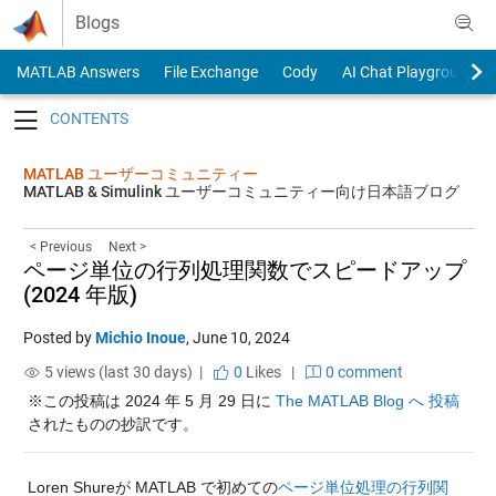
Skip to content
Blogs
MATLAB Answers
File Exchange
Cody
AI Chat Playground
Toggle navigation
MATLAB ユーザーコミュニティー
MATLAB & Simulink ユーザーコミュニティー向け日本語ブログ
< Previous
Next >
ページ単位の行列処理関数でスピードアップ
(2024 年版)
Posted by
Michio Inoue
,
June 10, 2024
5 views (last 30 days) |
0
Likes
|
0 comment
※この投稿は 2024 年 5 月 29 日に 
The MATLAB Blog へ 投稿
されたものの抄訳です。
Loren Shureが MATLAB で初めての
ページ単位処理の行列関