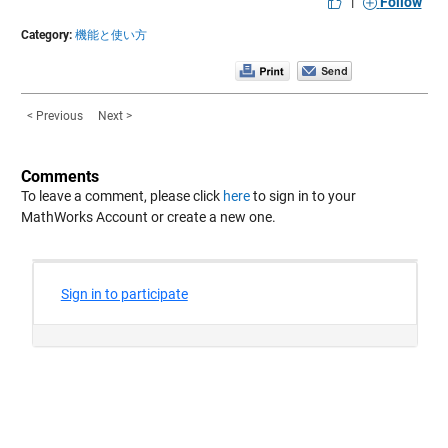
|
Follow
Category:
機能と使い方
< Previous
Next >
Comments
To leave a comment, please click
here
to sign in to your
MathWorks Account or create a new one.