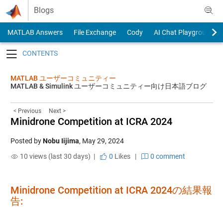
Skip to content
Blogs
MATLAB Answers
File Exchange
Cody
AI Chat Playground
Toggle navigation
MATLAB ユーザーコミュニティー
MATLAB & Simulink ユーザーコミュニティー向け日本語ブログ
< Previous
Next >
Minidrone Competition at ICRA 2024
Posted by
Nobu Iijima
,
May 29, 2024
10 views (last 30 days) |
0
Likes
|
0 comment
Minidrone Competition at ICRA 2024の結果報
告: