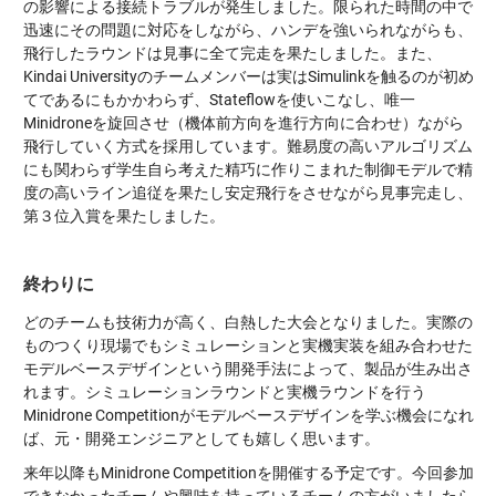
の影響による接続トラブルが発生しました。限られた時間の中で
迅速にその問題に対応をしながら、ハンデを強いられながらも、
飛行したラウンドは見事に全て完走を果たしました。また、
Kindai Universityのチームメンバーは実はSimulinkを触るのが初め
てであるにもかかわらず、Stateflowを使いこなし、唯一
Minidroneを旋回させ（機体前方向を進行方向に合わせ）ながら
飛行していく方式を採用しています。難易度の高いアルゴリズム
にも関わらず学生自ら考えた精巧に作りこまれた制御モデルで精
度の高いライン追従を果たし安定飛行をさせながら見事完走し、
第３位入賞を果たしました。
終わりに
どのチームも技術力が高く、白熱した大会となりました。実際の
ものつくり現場でもシミュレーションと実機実装を組み合わせた
モデルベースデザインという開発手法によって、製品が生み出さ
れます。シミュレーションラウンドと実機ラウンドを行う
Minidrone Competitionがモデルベースデザインを学ぶ機会になれ
ば、元・開発エンジニアとしても嬉しく思います。
来年以降もMinidrone Competitionを開催する予定です。今回参加