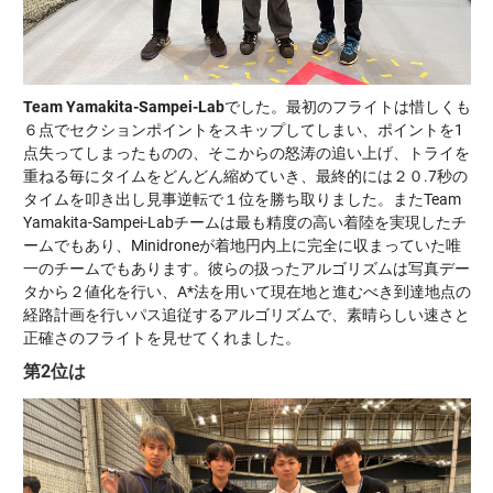
Team Yamakita-Sampei-Lab
でした。最初のフライトは惜しくも
６点でセクションポイントをスキップしてしまい、ポイントを1
点失ってしまったものの、そこからの怒涛の追い上げ、トライを
重ねる毎にタイムをどんどん縮めていき、最終的には２０.7秒の
タイムを叩き出し見事逆転で１位を勝ち取りました。またTeam
Yamakita-Sampei-Labチームは最も精度の高い着陸を実現したチ
ームでもあり、Minidroneが着地円内上に完全に収まっていた唯
一のチームでもあります。彼らの扱ったアルゴリズムは写真デー
タから２値化を行い、A*法を用いて現在地と進むべき到達地点の
経路計画を行いパス追従するアルゴリズムで、素晴らしい速さと
正確さのフライトを見せてくれました。
第2位は