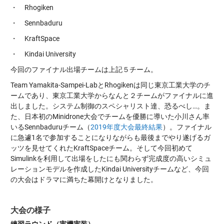
・ Rhogiken
・ Sennbaduru
・ KraftSpace
・ Kindai University
今回のファイナル出場チームは上記５チーム。
Team Yamakita-Sampei-LabとRhogikenは同じ東京工業大学のチ
ームであり、東京工業大学からなんと２チームがファイナルに進
出しました。システム制御のスペシャリスト達、恐るべし…。
ま
た、日本初のMinidrone大会でチームを優勝に導いた小川さん率
いるSennbaduruチーム（
2019年度大会最終結果
）。ファイナル
に急遽1名で参加することになりながらも最後までやり遂げるガ
ッツを見せてくれたKraftSpaceチーム。そして今回初めて
Simulinkを利用して出場をしたにも関わらず完成度の高いシミュ
レーションモデルを作成したKindai Universityチームなど、今回
の大会はドラマに満ちた幕開けとなりました。
大会の様子
練習ラウンド（実機実装）