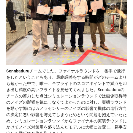
Sennbaduru
チームでした。ファイナルラウンドを一番手で飛行
をしたということもあり、最終調整をする時間がどのチームより
も短かった中で、唯一、全フライトのスコアポイントで満点を叩
き出し精度の高いフライトを見せてくれました。Sennbaduruの
チームの努力した点はシミュレーションラウンドでは画像取得時
のノイズの影響を気にしなくてよかったのに対し、実機ラウンド
を動かす際にはカメラセンサーのノイズの影響で機体の進行方向
の決定に悪い影響を与えてしまうためという問題を抱えていたた
め、シミュレーションラウンドからファイナルの実装ラウンドに
かけてノイズ対策用を盛り込んだモデルに大幅に改変し、見事安