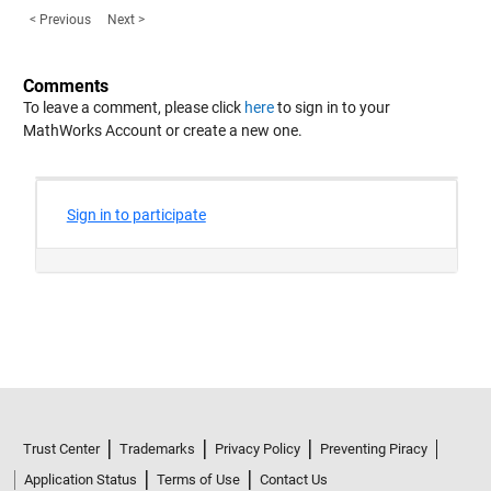
< Previous
Next >
Comments
To leave a comment, please click
here
to sign in to your
MathWorks Account or create a new one.
Trust Center
Trademarks
Privacy Policy
Preventing Piracy
Application Status
Terms of Use
Contact Us