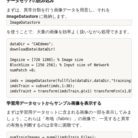
データセットの読み込み
まずは、異常分類を行う画像データを用意し、それを
ImageDatastore
に格納します。
ImageDatastore
を使うことで、大量の画像を効率よく扱いながら処理できます。
dataDir = "CAEdemo";

downloadData(dataDir)

Imgsize = [720 1280]; % Image size

BlockSize = [256 256]; % Input size of Network

numPatch =8;

imds = imageDatastore(fullfile(dataDir,dataDir,"trainingimag
imdsTrain = subset(imds,1:38);

学習用データセットからサンプル画像を表示する
まずは学習用データセットに含まれる画像の一部を表示してみま
しょう。これらは「布地（fabric）」の画像で、一見すると異常
の有無を判断するのは非常に困難です。
numTrainImages = numel(imdsTrain.Files);
