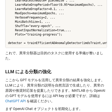
    LearnRateSchedule="piecewise", ...

    LearnRateDropPeriod=floor(0.95*maximumEpochs), ...

    LearnRateDropFactor=0.1, ...

    MaxEpochs=maximumEpochs, ...

    VerboseFrequency=2, ...

    MiniBatchSize=1, ...

    Shuffle="every-epoch", ...

    ResetInputNormalization=true,...

    Plots="training-progress");

これで、異常分類器は目的のタスクに使用する準備が整いまし
た。
LLM による分類の強化
ここから GPT モデルを活用して異常分類の結果を強化します。
LLM により、異常分類の説明を自然言語で生成したり、異常の
原因や推奨対応策を提案したりできます。MATLAB から OpenAI
の GPT モデルを使用するには API key が必要ですが、詳細は
ChatGPT API
を確認ください。
まず OpenAI Chat オブジェクトを初期化します。