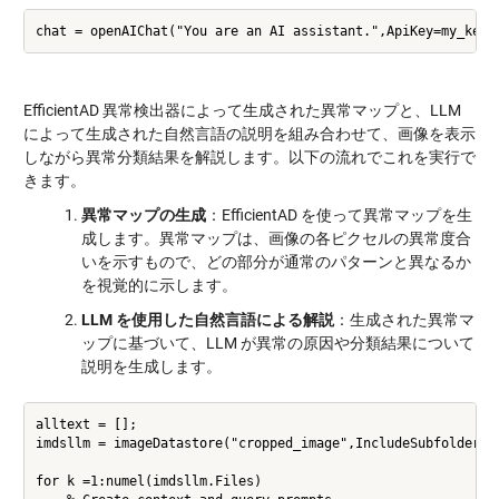
EfficientAD 異常検出器によって生成された異常マップと、LLM
によって生成された自然言語の説明を組み合わせて、画像を表示
しながら異常分類結果を解説します。以下の流れでこれを実行で
きます。
異常マップの生成
：EfficientAD を使って異常マップを生
成します。異常マップは、画像の各ピクセルの異常度合
いを示すもので、どの部分が通常のパターンと異なるか
を視覚的に示します。
LLM を使用した自然言語による解説
：生成された異常マ
ップに基づいて、LLM が異常の原因や分類結果について
説明を生成します。
alltext = [];

imdsllm = imageDatastore("cropped_image",IncludeSubfolders=t
for k =1:numel(imdsllm.Files)
