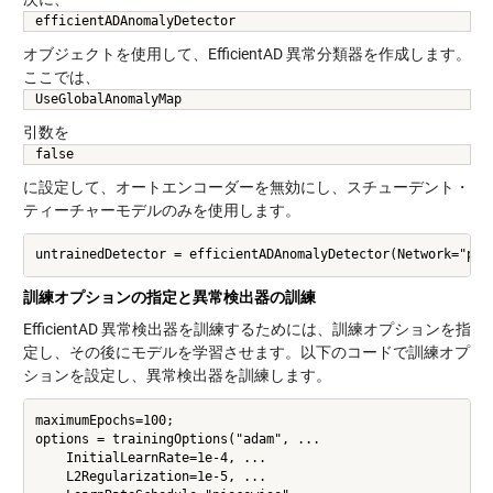
efficientADAnomalyDetector
オブジェクトを使用して、EfficientAD 異常分類器を作成します。
ここでは、
UseGlobalAnomalyMap
引数を
false
に設定して、オートエンコーダーを無効にし、スチューデント・
ティーチャーモデルのみを使用します。
訓練オプションの指定と異常検出器の訓練
EfficientAD 異常検出器を訓練するためには、訓練オプションを指
定し、その後にモデルを学習させます。以下のコードで訓練オプ
ションを設定し、異常検出器を訓練します。
maximumEpochs=100;

options = trainingOptions("adam", ...

    InitialLearnRate=1e-4, ...

    L2Regularization=1e-5, ...
