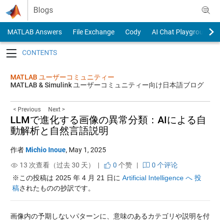
Skip to content
Blogs
MATLAB Answers
File Exchange
Cody
AI Chat Playground
Toggle navigation
MATLAB ユーザーコミュニティー
MATLAB & Simulink ユーザーコミュニティー向け日本語ブログ
< Previous
Next >
LLMで進化する画像の異常分類：AIによる自
動解析と自然言語説明
作者
Michio Inoue
,
May 1, 2025
13 次查看（过去 30 天） |
0
个赞
|
0 个评论
※この投稿は 2025 年 4 月 21 日に 
Artificial Intelligence へ 投
稿
されたものの抄訳です。
画像内の予期しないパターンに、意味のあるカテゴリや説明を付