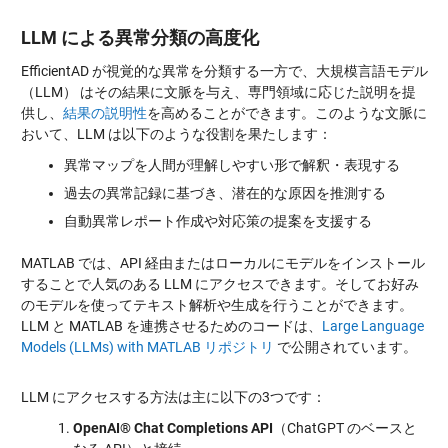
LLM による異常分類の高度化
EfficientAD が視覚的な異常を分類する一方で、大規模言語モデル
（LLM） はその結果に文脈を与え、専門領域に応じた説明を提
供し、
結果の説明性
を高めることができます。このような文脈に
おいて、LLM は以下のような役割を果たします：
異常マップを人間が理解しやすい形で解釈・表現する
過去の異常記録に基づき、潜在的な原因を推測する
自動異常レポート作成や対応策の提案を支援する
MATLAB では、API 経由またはローカルにモデルをインストール
することで人気のある LLM にアクセスできます。そしてお好み
のモデルを使ってテキスト解析や生成を行うことができます。
LLM と MATLAB を連携させるためのコードは、
Large Language
Models (LLMs) with MATLAB リポジトリ
で公開されています。
LLM にアクセスする方法は主に以下の3つです：
OpenAI® Chat Completions API
（ChatGPT のベースと