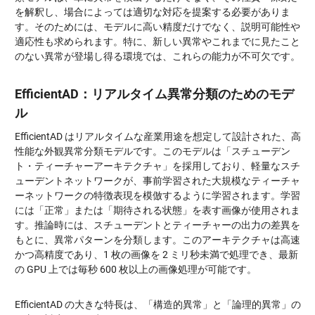
を解釈し、場合によっては適切な対応を提案する必要がありま
す。そのためには、モデルに高い精度だけでなく、説明可能性や
適応性も求められます。特に、新しい異常やこれまでに見たこと
のない異常が登場し得る環境では、これらの能力が不可欠です。
EfficientAD：リアルタイム異常分類のためのモデ
ル
EfficientAD はリアルタイムな産業用途を想定して設計された、高
性能な外観異常分類モデルです。このモデルは「スチューデン
ト・ティーチャーアーキテクチャ」を採用しており、軽量なスチ
ューデントネットワークが、事前学習された大規模なティーチャ
ーネットワークの特徴表現を模倣するように学習されます。学習
には「正常」または「期待される状態」を表す画像が使用されま
す。推論時には、スチューデントとティーチャーの出力の差異を
もとに、異常パターンを分類します。このアーキテクチャは高速
かつ高精度であり、1 枚の画像を 2 ミリ秒未満で処理でき、最新
の GPU 上では毎秒 600 枚以上の画像処理が可能です。
EfficientAD の大きな特長は、「構造的異常」と「論理的異常」の