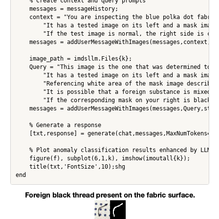
    % Create context and query prompts

    messages = messageHistory;

    context = "You are inspecting the blue polka dot fabric
        "It has a tested image on its left and a mask image 
        "If the test image is normal, the right side is comp
    messages = addUserMessageWithImages(messages,context,str
    image_path = imdsllm.Files{k};

    Query = "This image is the one that was determined to be
        "It has a tested image on its left and a mask image 
        "Referencing white area of the mask image describe 
        "It is possible that a foreign substance is mixed i
        "If the corresponding mask on your right is black a
    messages = addUserMessageWithImages(messages,Query,strin
    % Generate a response

    [txt,response] = generate(chat,messages,MaxNumTokens=409
    % Plot anomaly classification results enhanced by LLM

    figure(f), subplot(6,1,k), imshow(imoutall{k});

    title(txt,'FontSize',10);shg
