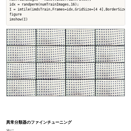
idx = randperm(numTrainImages,16);

I = imtile(imdsTrain,Frames=idx,GridSize=[4 4],BorderSize=10
figure

異常分類器のファインチューニング
次に、