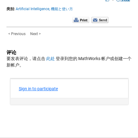
类别:
Artificial Intelligence,
機能と使い方
< Previous
Next >
评论
要发表评论，请点击
此处
登录到您的 MathWorks 帐户或创建一个
新帐户。