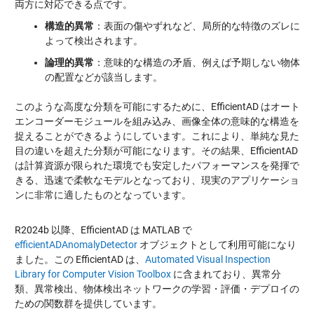
両方に対応できる点です。
構造的異常
：表面の傷やずれなど、局所的な特徴のズレに
よって検出されます。
論理的異常
：意味的な構造の矛盾、例えば予期しない物体
の配置などが該当します。
このような高度な分類を可能にするために、EfficientAD はオート
エンコーダーモジュールを組み込み、画像全体の意味的な構造を
捉えることができるようにしています。これにより、単純な見た
目の違いを超えた分類が可能になります。その結果、EfficientAD
は計算資源が限られた環境でも安定したパフォーマンスを発揮で
きる、迅速で柔軟なモデルとなっており、現実のアプリケーショ
ンに非常に適したものとなっています。
R2024b 以降、EfficientAD は MATLAB で
efficientADAnomalyDetector
オブジェクトとして利用可能になり
ました。この EfficientAD は、
Automated Visual Inspection
Library for Computer Vision Toolbox
に含まれており、異常分
類、異常検出、物体検出ネットワークの学習・評価・デプロイの
ための関数群を提供しています。