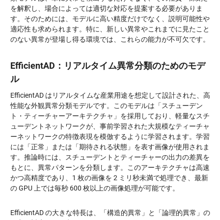
を解釈し、場合によっては適切な対応を提案する必要がありま
す。そのためには、モデルに高い精度だけでなく、説明可能性や
適応性も求められます。特に、新しい異常やこれまでに見たこと
のない異常が登場し得る環境では、これらの能力が不可欠です。
EfficientAD：リアルタイム異常分類のためのモデ
ル
EfficientAD はリアルタイムな産業用途を想定して設計された、高
性能な外観異常分類モデルです。このモデルは「スチューデン
ト・ティーチャーアーキテクチャ」を採用しており、軽量なスチ
ューデントネットワークが、事前学習された大規模なティーチャ
ーネットワークの特徴表現を模倣するように学習されます。学習
には「正常」または「期待される状態」を表す画像が使用されま
す。推論時には、スチューデントとティーチャーの出力の差異を
もとに、異常パターンを分類します。このアーキテクチャは高速
かつ高精度であり、1 枚の画像を 2 ミリ秒未満で処理でき、最新
の GPU 上では毎秒 600 枚以上の画像処理が可能です。
EfficientAD の大きな特長は、「構造的異常」と「論理的異常」の