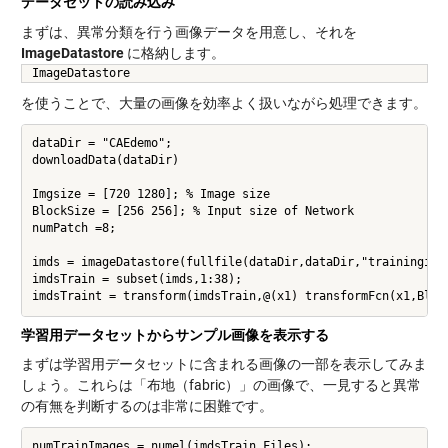
データセットの読み込み
まずは、異常分類を行う画像データを用意し、それを
ImageDatastore
に格納します。
ImageDatastore
を使うことで、大量の画像を効率よく扱いながら処理できます。
dataDir = "CAEdemo";

downloadData(dataDir)

Imgsize = [720 1280]; % Image size

BlockSize = [256 256]; % Input size of Network

numPatch =8;

imds = imageDatastore(fullfile(dataDir,dataDir,"trainingimag
imdsTrain = subset(imds,1:38);

学習用データセットからサンプル画像を表示する
まずは学習用データセットに含まれる画像の一部を表示してみま
しょう。これらは「布地（fabric）」の画像で、一見すると異常
の有無を判断するのは非常に困難です。
numTrainImages = numel(imdsTrain.Files);
