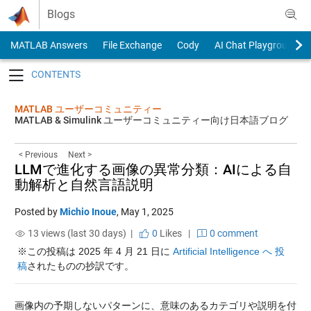
Skip to content
Blogs
MATLAB Answers
File Exchange
Cody
AI Chat Playground
Toggle navigation
MATLAB ユーザーコミュニティー
MATLAB & Simulink ユーザーコミュニティー向け日本語ブログ
< Previous
Next >
LLMで進化する画像の異常分類：AIによる自
動解析と自然言語説明
Posted by
Michio Inoue
,
May 1, 2025
13 views (last 30 days) |
0
Likes
|
0 comment
※この投稿は 2025 年 4 月 21 日に 
Artificial Intelligence へ 投
稿
されたものの抄訳です。
画像内の予期しないパターンに、意味のあるカテゴリや説明を付