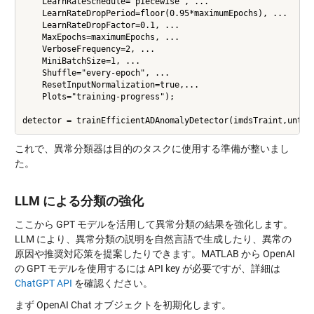
    LearnRateSchedule="piecewise", ...

    LearnRateDropPeriod=floor(0.95*maximumEpochs), ...

    LearnRateDropFactor=0.1, ...

    MaxEpochs=maximumEpochs, ...

    VerboseFrequency=2, ...

    MiniBatchSize=1, ...

    Shuffle="every-epoch", ...

    ResetInputNormalization=true,...

    Plots="training-progress");

これで、異常分類器は目的のタスクに使用する準備が整いまし
た。
LLM による分類の強化
ここから GPT モデルを活用して異常分類の結果を強化します。
LLM により、異常分類の説明を自然言語で生成したり、異常の
原因や推奨対応策を提案したりできます。MATLAB から OpenAI
の GPT モデルを使用するには API key が必要ですが、詳細は
ChatGPT API
を確認ください。
まず OpenAI Chat オブジェクトを初期化します。