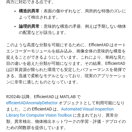
両方に対応できる点です。
構造的異常
：表面の傷やずれなど、局所的な特徴のズレに
よって検出されます。
論理的異常
：意味的な構造の矛盾、例えば予期しない物体
の配置などが該当します。
このような高度な分類を可能にするために、EfficientAD はオート
エンコーダーモジュールを組み込み、画像全体の意味的な構造を
捉えることができるようにしています。これにより、単純な見た
目の違いを超えた分類が可能になります。その結果、EfficientAD
は計算資源が限られた環境でも安定したパフォーマンスを発揮で
きる、迅速で柔軟なモデルとなっており、現実のアプリケーショ
ンに非常に適したものとなっています。
R2024b 以降、EfficientAD は MATLAB で
efficientADAnomalyDetector
オブジェクトとして利用可能になり
ました。この EfficientAD は、
Automated Visual Inspection
Library for Computer Vision Toolbox
に含まれており、異常分
類、異常検出、物体検出ネットワークの学習・評価・デプロイの
ための関数群を提供しています。