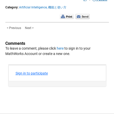
Category:
Artificial Intelligence,
機能と使い方
< Previous
Next >
Comments
To leave a comment, please click
here
to sign in to your
MathWorks Account or create a new one.