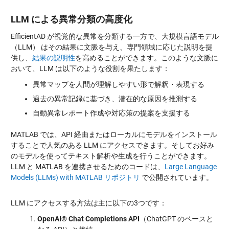
LLM による異常分類の高度化
EfficientAD が視覚的な異常を分類する一方で、大規模言語モデル
（LLM） はその結果に文脈を与え、専門領域に応じた説明を提
供し、
結果の説明性
を高めることができます。このような文脈に
おいて、LLM は以下のような役割を果たします：
異常マップを人間が理解しやすい形で解釈・表現する
過去の異常記録に基づき、潜在的な原因を推測する
自動異常レポート作成や対応策の提案を支援する
MATLAB では、API 経由またはローカルにモデルをインストール
することで人気のある LLM にアクセスできます。そしてお好み
のモデルを使ってテキスト解析や生成を行うことができます。
LLM と MATLAB を連携させるためのコードは、
Large Language
Models (LLMs) with MATLAB リポジトリ
で公開されています。
LLM にアクセスする方法は主に以下の3つです：
OpenAI® Chat Completions API
（ChatGPT のベースと