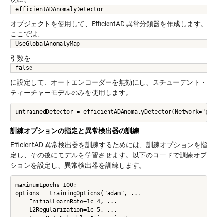
efficientADAnomalyDetector
オブジェクトを使用して、EfficientAD 異常分類器を作成します。
ここでは、
UseGlobalAnomalyMap
引数を
false
に設定して、オートエンコーダーを無効にし、スチューデント・
ティーチャーモデルのみを使用します。
訓練オプションの指定と異常検出器の訓練
EfficientAD 異常検出器を訓練するためには、訓練オプションを指
定し、その後にモデルを学習させます。以下のコードで訓練オプ
ションを設定し、異常検出器を訓練します。
maximumEpochs=100;

options = trainingOptions("adam", ...

    InitialLearnRate=1e-4, ...

    L2Regularization=1e-5, ...
