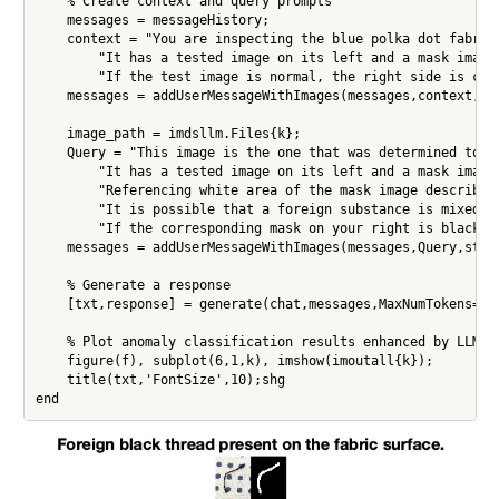
    % Create context and query prompts

    messages = messageHistory;

    context = "You are inspecting the blue polka dot fabric
        "It has a tested image on its left and a mask image 
        "If the test image is normal, the right side is comp
    messages = addUserMessageWithImages(messages,context,str
    image_path = imdsllm.Files{k};

    Query = "This image is the one that was determined to be
        "It has a tested image on its left and a mask image 
        "Referencing white area of the mask image describe 
        "It is possible that a foreign substance is mixed i
        "If the corresponding mask on your right is black a
    messages = addUserMessageWithImages(messages,Query,strin
    % Generate a response

    [txt,response] = generate(chat,messages,MaxNumTokens=409
    % Plot anomaly classification results enhanced by LLM

    figure(f), subplot(6,1,k), imshow(imoutall{k});

    title(txt,'FontSize',10);shg
