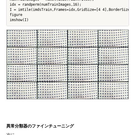
idx = randperm(numTrainImages,16);

I = imtile(imdsTrain,Frames=idx,GridSize=[4 4],BorderSize=10
figure

異常分類器のファインチューニング
次に、