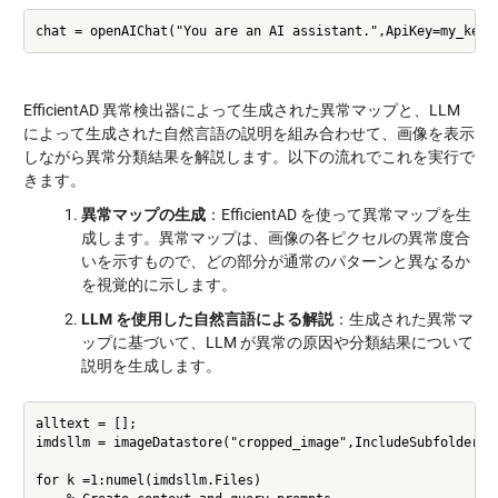
EfficientAD 異常検出器によって生成された異常マップと、LLM
によって生成された自然言語の説明を組み合わせて、画像を表示
しながら異常分類結果を解説します。以下の流れでこれを実行で
きます。
異常マップの生成
：EfficientAD を使って異常マップを生
成します。異常マップは、画像の各ピクセルの異常度合
いを示すもので、どの部分が通常のパターンと異なるか
を視覚的に示します。
LLM を使用した自然言語による解説
：生成された異常マ
ップに基づいて、LLM が異常の原因や分類結果について
説明を生成します。
alltext = [];

imdsllm = imageDatastore("cropped_image",IncludeSubfolders=t
for k =1:numel(imdsllm.Files)
