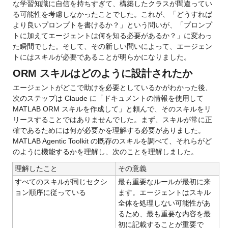
な学習知識に自信を持ちすぎて、構築したクラスが間違ってい
る可能性を考慮しなかったことでした。これが、「どうすれば
より良いプロンプトを書けるか？」という問いが、「プロンプ
トに加えてエージェントは何を知る必要があるか？」に変わっ
た瞬間でした。そして、その新しい問いによって、エージェン
トにはスキルが必要であることが明らかになりました。
ORM スキルはどのように設計されたか
エージェントがどこで助けを必要としているかがわかった後、
次のステップは Claude に「ドキュメントの情報を使用して 
MATLAB ORM スキルを作成して」と頼んで、そのスキルをリ
リースすることではありませんでした。
まず、スキルが常に正
確であるためには何が必要かを理解する必要がありました。
MATLAB Agentic Toolkit の既存のスキルを調べて、それらがど
のように機能するかを理解し、次のことを理解しました。
理解したこと
その意義
すべてのスキルが同じセクシ
最も重要なルールが最初に来
ョン順序に従っている
ます。エージェントはスキル
全体を処理しない可能性があ
るため、
最も重要な内容を最
初に記載することが重要で