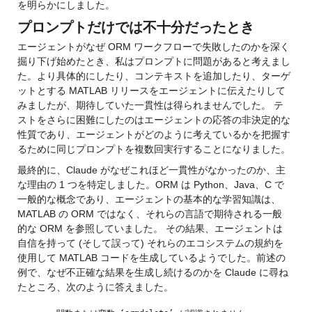
を明らかにしました。
プロンプトだけでは不十分だったとき
エージェントがなぜ ORM ワークフローで失敗したのかを深く
掘り下げ始めたとき、私はプロンプトに問題があると考えまし
た。より具体的にしたり、コンテキストを追加したり、ターゲ
ットとする MATLAB リリースをエージェントに伝えたりして
みましたが、期待していた一貫性は得られませんでした。 テ
ストをさらに困難にしたのはエージェントの応答の非決定的な
性質であり、エージェントがどのように考えているかを把握す
るために同じプロンプトを複数回実行することになりました。
最終的に、Claude がなぜこれほど一貫性がなかったのか、主
な理由の 1 つを特定しました。ORM は Python、Java、C で
一般的な概念であり、エージェントの基本的な学習知識は、
MATLAB の ORM ではなく、それらの言語で期待される一般
的な ORM を参照していました。 その結果、エージェントは
自信を持って (そして誤って) それらのエコシステムの規約を
使用して MATLAB コードを生成しているようでした。前述の
例で、なぜ不正確な結果を生成し続けるのかを Claude に尋ね
たところ、次のように答えました。