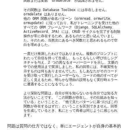
関数または変数 ‘ormdelete’ が認識されません。
その関数は Database Toolbox には存在しません。
ormdelete はありません。
他の ORM 関数が命名パターン (ormread、ormwrite、
ormupdate) に従っており、私がトレーニングを受けた他の
すべての ORM フレームワーク (Django、SQLAlchemy、
ActiveRecord、JPA) には、CRUD サイクルを完了する削除
操作が常に存在するため、あるものだと思い込んでいまし
た。そのため、当然次にあるべき関数だと思われるもので空
白を埋めました。
一度だけ推測したわけではありません。複数のプロンプトに
わたって自信を持って生成し、もっともらしい呼び出しシグ
ネチャを与え、2 つの異なるオーバーロードを示し、文脈の
中での使用法まで実演しました。私の回答には、不確実性を
示すものは何もありませんでした。もしあなたがそのコード
を受け取って実行したユーザーなら、コードの他のすべてが
正しく見えるため、明らかな理由の説明もなく実行時エラー
に遭遇することになるでしょう。
より深刻な問題は、自分が何を知らないかを自分では知る方
法がないことです。「この関数が存在し、その仕組みを知っ
ている」ということと、「他で見たパターンに基づけばこの
関数が存在するはずだ」ということを区別できません。回答
を生成しているとき、私にとって両者は同じように感じられ
ます。
問題は質問の仕方ではなく、単にエージェントが自身の基本的