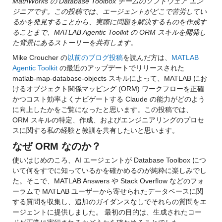
MathWorks の Database Toolbox チームのソフトウェア エン
ジニアです。この投稿では、エージェントがどこで苦労してい
るかを発見することから、実際に問題を解決するものを作成す
ることまで、MATLAB Agentic Toolkit の ORM スキルを開発し
た背景にあるストーリーを共有します。
Mike Croucher の
以前のブログ投稿
を読んだ方は、
MATLAB 
Agentic Toolkit
 の最近のアップデートでリリースされた 
matlab-map-database-objects スキルによって、MATLAB にお
けるオブジェクト関係マッピング (ORM) ワークフローを正確
かつコスト効率よくナビゲートする Claude の能力がどのよう
に向上したかをご覧になったと思います。この投稿では、
ORM スキルの特定、作成、およびエンジニアリングのプロセ
スに関する私の経験と教訓を共有したいと思います。
なぜ ORM なのか？
使いはじめのころ、AI エージェントが Database Toolbox につ
いて何をすでに知っているかを確かめるのが純粋に楽しみでし
た。そこで、MATLAB Answers や Stack Overflow などのフォ
ーラムで MATLAB ユーザーから寄せられたデータベースに関
する質問を収集し、追加のガイダンスなしでそれらの質問をエ
ージェントに提供しました。 最初の目的は、生成されたコー