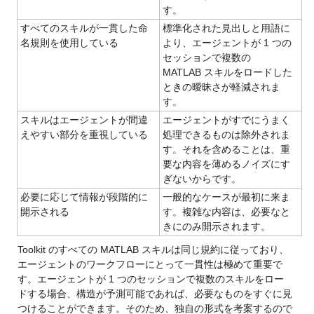
す。
すべてのスキルが一貫した命
標準化された見出しと用語に
名規則を使用している
より、エージェントが 1 つの
セッションで複数の 
MATLAB スキルをロードした
ときの曖昧さが軽減されま
す。
スキルはエージェントが間違
エージェントがすでにうまく
えやすい部分を重視している
処理できるものは除外されま
す。それを含めることは、重
要な内容を薄めるノイズにす
ぎないからです。
必要に応じて情報が段階的に
一般的なケースが最初に来ま
開示される
す。複雑な内容は、必要なと
きにのみ開示されます。
Toolkit のすべての MATLAB スキルは同じ規約に従っており、
エージェントのワークフローにとって一貫性は極めて重要で
す。エージェントが 1 つのセッションで複数のスキルをロー
ドする場合、構造が予測可能であれば、必要なものをすぐに見
つけることができます。そのため、独自の形式を考案するので