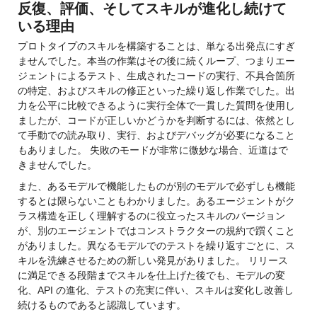
反復、評価、そしてスキルが進化し続けて
いる理由
プロトタイプのスキルを構築することは、単なる出発点にすぎ
ませんでした。
本当の作業はその後に続くループ、つまりエー
ジェントによるテスト、生成されたコードの実行、不具合箇所
の特定、およびスキルの修正といった繰り返し作業でした。
出
力を公平に比較できるように実行全体で一貫した質問を使用し
ましたが、コードが正しいかどうかを判断するには、依然とし
て手動での読み取り、実行、およびデバッグが必要になること
もありました。 失敗のモードが非常に微妙な場合、近道はで
きませんでした。
また、あるモデルで機能したものが別のモデルで必ずしも機能
するとは限らないこともわかりました。あるエージェントがク
ラス構造を正しく理解するのに役立ったスキルのバージョン
が、別のエージェントではコンストラクターの規約で躓くこと
がありました。異なるモデルでのテストを繰り返すごとに、ス
キルを洗練させるための新しい発見がありました。 リリース
に満足できる段階までスキルを仕上げた後でも、モデルの変
化、API の進化、テストの充実に伴い、スキルは変化し改善し
続けるものであると認識しています。