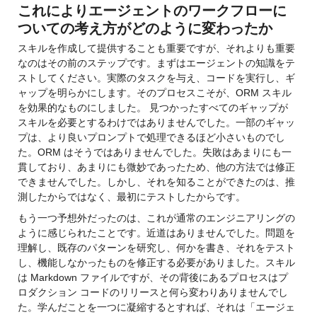
これによりエージェントのワークフローに
ついての考え方がどのように変わったか
スキルを作成して提供することも重要ですが、それよりも重要
なのはその前のステップです。まずはエージェントの知識をテ
ストしてください。実際のタスクを与え、コードを実行し、ギ
ャップを明らかにします。そのプロセスこそが、ORM スキル
を効果的なものにしました。 見つかったすべてのギャップが
スキルを必要とするわけではありませんでした。一部のギャッ
プは、より良いプロンプトで処理できるほど小さいものでし
た。ORM はそうではありませんでした。失敗はあまりにも一
貫しており、あまりにも微妙であったため、他の方法では修正
できませんでした。しかし、それを知ることができたのは、推
測したからではなく、最初にテストしたからです。
もう一つ予想外だったのは、これが通常のエンジニアリングの
ように感じられたことです。近道はありませんでした。問題を
理解し、既存のパターンを研究し、何かを書き、それをテスト
し、機能しなかったものを修正する必要がありました。スキル
は Markdown ファイルですが、その背後にあるプロセスはプ
ロダクション コードのリリースと何ら変わりありませんでし
た。学んだことを一つに凝縮するとすれば、それは「エージェ