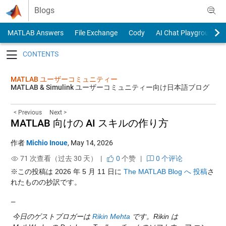
Skip to content
Blogs
MATLAB Answers
File Exchange
Cody
AI Chat Playground
Toggle navigation
MATLAB ユーザーコミュニティー
MATLAB & Simulink ユーザーコミュニティー向け日本語ブログ
< Previous
Next >
MATLAB 向けの AI スキルの作り方
作者
Michio Inoue
,
May 14, 2026
71 次查看（过去 30 天） |
0
个赞
|
0 个评论
※この投稿は 2026 年 5 月 11 日に
The MATLAB Blog へ 投稿
さ
れたものの抄訳です。
—
今日のゲストブロガーは 
Rikin Mehta
 です。Rikin は 