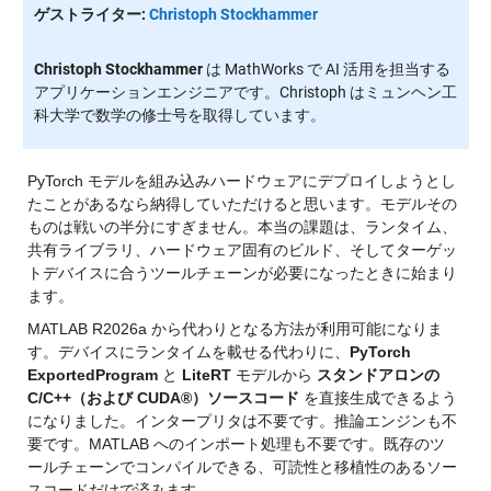
ゲストライター:
Christoph Stockhammer
Christoph Stockhammer
は MathWorks で AI 活用を担当する
アプリケーションエンジニアです。Christoph はミュンヘン工
科大学で数学の修士号を取得しています。
PyTorch モデルを組み込みハードウェアにデプロイしようとし
たことがあるなら納得していただけると思います。モデルその
ものは戦いの半分にすぎません。本当の課題は、ランタイム、
共有ライブラリ、ハードウェア固有のビルド、そしてターゲッ
トデバイスに合うツールチェーンが必要になったときに始まり
ます。
MATLAB R2026a から代わりとなる方法が利用可能になりま
す。デバイスにランタイムを載せる代わりに、
PyTorch 
ExportedProgram
 と 
LiteRT
 モデルから 
スタンドアロンの 
C/C++（および CUDA®）ソースコード
 を直接生成できるよう
になりました。インタープリタは不要です。推論エンジンも不
要です。MATLAB へのインポート処理も不要です。既存のツ
ールチェーンでコンパイルできる、可読性と移植性のあるソー
スコードだけで済みます。