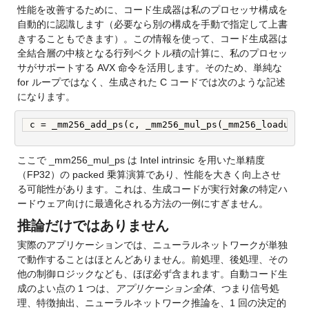
性能を改善するために、コード生成器は私のプロセッサ構成を
自動的に認識します（必要なら別の構成を手動で指定して上書
きすることもできます）。この情報を使って、コード生成器は
全結合層の中核となる行列ベクトル積の計算に、私のプロセッ
サがサポートする AVX 命令を活用します。そのため、単純な 
for ループではなく、生成された C コードでは次のような記述
になります。
c = _mm256_add_ps(c, _mm256_mul_ps(_mm256_loadu_ps
ここで _mm256_mul_ps は Intel intrinsic を用いた単精度
（FP32）の packed 乗算演算であり、性能を大きく向上させ
る可能性があります。これは、生成コードが実行対象の特定ハ
ードウェア向けに最適化される方法の一例にすぎません。
推論だけではありません
実際のアプリケーションでは、ニューラルネットワークが単独
で動作することはほとんどありません。前処理、後処理、その
他の制御ロジックなども、ほぼ必ず含まれます。自動コード生
成のよい点の 1 つは、
アプリケーション全体
、つまり信号処
理、特徴抽出、ニューラルネットワーク推論を、1 回の決定的