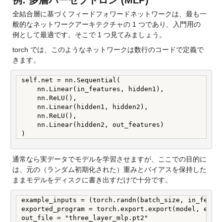
例: 多層パーセプトロン (MLP)
全結合層に基づくフィードフォワードネットワークは、最も一
般的なネットワークアーキテクチャの 1 つであり、入門用の
例として最適です。そこで 1 つ見てみましょう。
torch では、このようなネットワークは数行のコードで定義で
きます。
self.net = nn.Sequential(

    nn.Linear(in_features, hidden1),

    nn.ReLU(),

    nn.Linear(hidden1, hidden2),

    nn.ReLU(),

    nn.Linear(hidden2, out_features)

)
通常なら実データでモデルを学習させますが、ここでの目的に
は、元の（ランダム初期化された）重みとバイアスを保持した
ままモデルをディスクに書き出すだけで十分です。
example_inputs = (torch.randn(batch_size, in_featur
exported_program = torch.export.export(model, examp
out_file = "three_layer_mlp.pt2"
