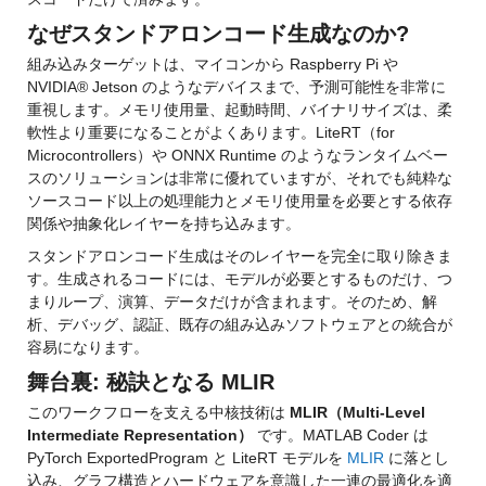
なぜスタンドアロンコード生成なのか?
組み込みターゲットは、マイコンから Raspberry Pi や 
NVIDIA® Jetson のようなデバイスまで、予測可能性を非常に
重視します。メモリ使用量、起動時間、バイナリサイズは、柔
軟性より重要になることがよくあります。LiteRT（for 
Microcontrollers）や ONNX Runtime のようなランタイムベー
スのソリューションは非常に優れていますが、それでも純粋な
ソースコード以上の処理能力とメモリ使用量を必要とする依存
関係や抽象化レイヤーを持ち込みます。
スタンドアロンコード生成はそのレイヤーを完全に取り除きま
す。生成されるコードには、モデルが必要とするものだけ、つ
まりループ、演算、データだけが含まれます。そのため、解
析、デバッグ、認証、既存の組み込みソフトウェアとの統合が
容易になります。
舞台裏: 秘訣となる MLIR
このワークフローを支える中核技術は 
MLIR（Multi-Level 
Intermediate Representation）
 です。MATLAB Coder は 
PyTorch ExportedProgram と LiteRT モデルを 
MLIR
 に落とし
込み、グラフ構造とハードウェアを意識した一連の最適化を適