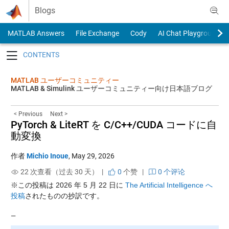
Skip to content
Blogs
MATLAB Answers
File Exchange
Cody
AI Chat Playground
Toggle navigation
MATLAB ユーザーコミュニティー
MATLAB & Simulink ユーザーコミュニティー向け日本語ブログ
< Previous
Next >
PyTorch & LiteRT を C/C++/CUDA コードに自
動変換
作者
Michio Inoue
,
May 29, 2026
22 次查看（过去 30 天） |
0
个赞
|
0 个评论
※この投稿は 2026 年 5 月 22 日に
The Artificial Intelligence へ
投稿
されたものの抄訳です。
—