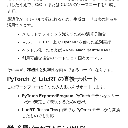
用したうえで、C/C++ または CUDA のソースコードを生成し
ます。
最適化が IR レベルで行われるため、生成コードは次の利点を
活用できます。
メモリトラフィックを減らすための演算子融合
マルチコア CPU 上で OpenMP を使った並列実行
ベクトル化（たとえば ARM® Neon や Intel® AVX）
利用可能な場合のハードウェア固有カーネル
その結果、
移植性と効率性
を両立できるコードになります。
PyTorch と LiteRT の直接サポート
このワークフローは 2 つの入力形式をサポートします。
PyTorch ExportedProgram
: PyTorch モデルをクリー
ンかつ安定して表現するための形式
LiteRT
: TensorFlow 由来でも PyTorch モデルから変換
したものでも対応