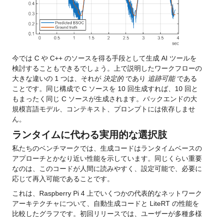
今では C や C++ のソースを得る手段として生成 AI ツールを
検討することもできるでしょう。上で説明したワークフローの
大きな違いの 1 つは、それが 
決定的
 であり 
追跡可能
 である
ことです。同じ構成で C ソースを 10 回生成すれば、10 回と
もまったく同じ C ソースが生成されます。バックエンドの大
規模言語モデル、コンテキスト、プロンプトには依存しませ
ん。
ランタイムに代わる実用的な選択肢
私たちのベンチマークでは、生成コードはランタイムベースの
アプローチとかなり近い性能を示しています。同じくらい重要
なのは、このコードが人間に読みやすく、設定可能で、必要に
応じて再入可能であることです。
これは、Raspberry Pi 4 上でいくつかの代表的なネットワーク
アーキテクチャについて、自動生成コードと LiteRT の性能を
比較したグラフです。初回リリースでは、ユーザーが多種多様