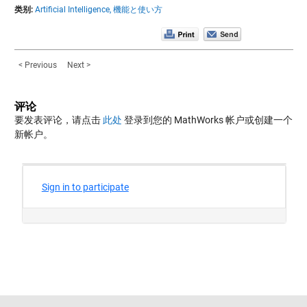
类别:
Artificial Intelligence,
機能と使い方
< Previous
Next >
评论
要发表评论，请点击
此处
登录到您的 MathWorks 帐户或创建一个
新帐户。