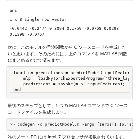
ans =
1 x 8 single row vector
-0.0442 -0.2474 0.3094 0.1759 -0.0768 0.0293
0.1398 -0.0767
次に、このモデルの予測関数から C ソースコードを生成した
いと思います。そのためには、上のコマンドを MATLAB 関数
にまとめるだけで済みます。
function predictions = predictModel(inputFeatures)

    mlp = loadPyTorchExportedProgram('three_layer_m
    predictions = invoke(mlp, inputFeatures);

end
最後のステップとして、1 つの MATLAB コマンドで C ソース
コードファイルを生成します。
>> codegen -c predictModel.m -args {zeros(1,16,'sing
私のノート PC には Intel i7 プロセッサが搭載されています。