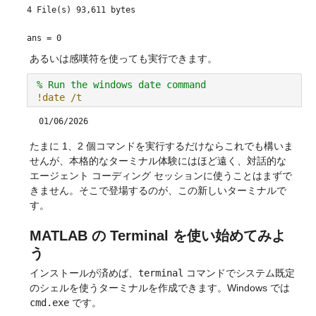
4 File(s) 93,611 bytes
2 Dir(s) 360,018,485,248 bytes free
ans =
0
あるいは感嘆符を使っても実行できます。
% Run the windows date command
!date /t
01/06/2026
たまに 1、2 個コマンドを実行するだけならこれでも構いま
せんが、本格的なターミナル体験にはほど遠く、対話的な
エージェント コーディング セッションに使うことはまずで
きません。そこで登場するのが、この新しいターミナルで
す。
MATLAB の Terminal を使い始めてみよ
う
インストールが済めば、
terminal
 コマンドでシステム既定
のシェルを使うターミナルを作成できます。Windows では 
cmd.exe
 です。