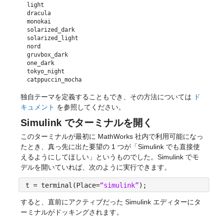
light
dracula
monokai
solarized_dark
solarized_light
nord
gruvbox_dark
one_dark
tokyo_night
catppuccin_mocha
独自テーマを定義することもでき、その方法については 
ド
キュメント
 を参照してください。
Simulink でターミナルを開く
このターミナルが最初に MathWorks 社内で利用可能になっ
たとき、真っ先に出た要望の 1 つが「Simulink でも直接使
えるようにしてほしい」というものでした。Simulink でモ
デルを開いていれば、次のように実行できます。
t = terminal(Place=
“simulink”
);
すると、直前にアクティブだった Simulink エディターにタ
ーミナルがドッキングされます。