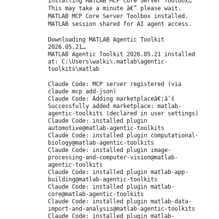
Installing MATLAB MCP Core Server Toolbox…
This may take a minute â€” please wait.
MATLAB MCP Core Server Toolbox installed.
MATLAB session shared for AI agent access.
Downloading MATLAB Agentic Toolkit
2026.05.21…
MATLAB Agentic Toolkit 2026.05.21 installed
at:
C:\Users\walki\.matlab\agentic-
toolkits\matlab
Claude Code: MCP server registered (via
claude mcp add-json)
Claude Code:
Adding marketplaceâ€¦âˆš
Successfully added marketplace: matlab-
agentic-toolkits (declared in user settings)
Claude Code: installed plugin
automotive@matlab-agentic-toolkits
Claude Code: installed plugin computational-
biology@matlab-agentic-toolkits
Claude Code: installed plugin image-
processing-and-computer-vision@matlab-
agentic-toolkits
Claude Code: installed plugin matlab-app-
building@matlab-agentic-toolkits
Claude Code: installed plugin matlab-
core@matlab-agentic-toolkits
Claude Code: installed plugin matlab-data-
import-and-analysis@matlab-agentic-toolkits
Claude Code: installed plugin matlab-