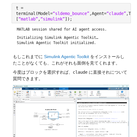
t =
terminal(Model=
“sldemo_bounce”
,Agent=
“claude”
,Too
[
“matlab”
,
“simulink”
]);
MATLAB session shared for AI agent access.
Initializing Simulink Agentic Toolkit…
Simulink Agentic Toolkit initialized.
もしこれまでに 
Simulink Agentic Toolkit
 をインストールし
たことがなくても、これがそれも面倒を見てくれます。
今度はブロックを選択すれば、
claude
 に直接それについて
質問できます。