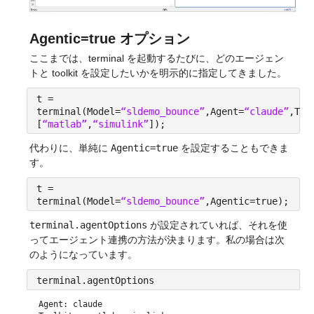
Agentic=true オプション
ここまでは、terminal を起動するたびに、どのエージェン
トと toolkit を設定したいかを明示的に指定してきました。
t =
terminal(Model=
“sldemo_bounce”
,Agent=
“claude”
,Too
[
“matlab”
,
“simulink”
]);
代わりに、単純に 
Agentic=true
 を設定することもできま
す。
t =
terminal(Model=
“sldemo_bounce”
,Agentic=true);
terminal.agentOptions
 が設定されていれば、それを使
ってエージェント連携の方法が決まります。私の場合は次
のようになっています。
terminal.agentOptions
Agent: claude