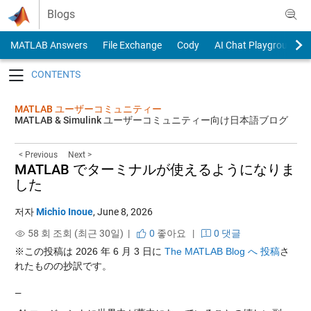
Skip to content
Blogs
MATLAB Answers
File Exchange
Cody
AI Chat Playground
Toggle navigation
MATLAB ユーザーコミュニティー
MATLAB & Simulink ユーザーコミュニティー向け日本語ブログ
< Previous
Next >
MATLAB でターミナルが使えるようになりま
した
저자
Michio Inoue
,
June 8, 2026
58 회 조회 (최근 30일) |
0
좋아요
|
0 댓글
※この投稿は 2026 年 6 月 3 日に
The MATLAB Blog へ 投稿
さ
れたものの抄訳です。
—