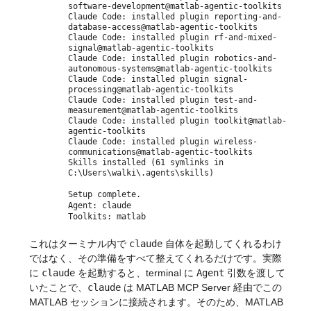
software-development@matlab-agentic-toolkits
Claude Code: installed plugin reporting-and-
database-access@matlab-agentic-toolkits
Claude Code: installed plugin rf-and-mixed-
signal@matlab-agentic-toolkits
Claude Code: installed plugin robotics-and-
autonomous-systems@matlab-agentic-toolkits
Claude Code: installed plugin signal-
processing@matlab-agentic-toolkits
Claude Code: installed plugin test-and-
measurement@matlab-agentic-toolkits
Claude Code: installed plugin toolkit@matlab-
agentic-toolkits
Claude Code: installed plugin wireless-
communications@matlab-agentic-toolkits
Skills installed (61 symlinks in
C:\Users\walki\.agents\skills)
Setup complete.
Agent: claude
Toolkits: matlab
これはターミナル内で 
claude
 自体を起動してくれるわけ
ではなく、その準備をすべて整えてくれるだけです。実際
に 
claude
 を起動すると、terminal に 
Agent
 引数を渡して
いたことで、
claude
 は MATLAB MCP Server 経由でこの 
MATLAB セッションに接続されます。そのため、MATLAB 