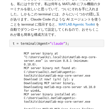
も、私には十分です。私は何年も MATLAB にフル機能のタ
ーミナルを欲しいと思っていて、ついにそれを手に入れま
した。しかもこの terminal には、さらにいくつかの隠し玉
があります。
Claude Code のような AI エージェントを使う
ことを terminal に指示すると
、
MATLAB Agentic Toolkit
 を
自動でダウンロードして設定してくれるので、おそらくこ
れが最も簡単な構成方法です。
t = terminal(Agent=
“claude”
);
MCP server binary at
“C:\Users\walki\.local\bin\matlab-mcp-core-
server.exe” is version 0.8.1 (minimum:
0.10.0).
MCP server binary not found at:
C:\Users\walki\.matlab\agentic-
toolkits\bin\matlab-mcp-core-server.exe
Download it now? (y/n) [y]: y
Downloading MCP server binary…
Downloading matlab-mcp-core-server v0.10.0
for win64…
MCP server binary installed at:
C:\Users\walki\.matlab\agentic-
toolkits\bin\matlab-mcp-core-server.exe