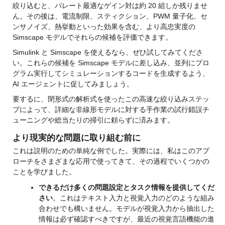
絞り込むと、パレート最適なゲイン対は約 20 組しか残りませ
ん。その後は、電流制限、スティクション、PWM 量子化、セ
ンサノイズ、熱挙動といった効果を含む、より高忠実度の 
Simscape モデルでそれらの候補を評価できます。
Simulink と Simscape を使えるなら、ぜひ試してみてくださ
い。これらの候補を Simscape モデルに差し込み、並列にプロ
グラム実行してシミュレーションするコードを生成するよう、
AI エージェントに促してみましょう。
要するに、閉形式の解析式を使ったこの高速な絞り込みステッ
プによって、詳細な非線形モデルに対する手作業の試行錯誤チ
ューニングや総当たりの掃引に頼らずに済みます。
より現実的な問題に取り組む前に
これは説明のための単純な例でした。実際には、私はこのアプ
ローチをさまざまな応用で使ってきて、その過程でいくつかの
ことを学びました。
できるだけ多くの問題設定とタスク情報を提供してくだ
さい
。これはテキスト入力と視覚入力のどのような組み
合わせでも構いません。モデルが視覚入力から抽出した
情報は必ず確認すべきですが、最近の視覚言語機能の進