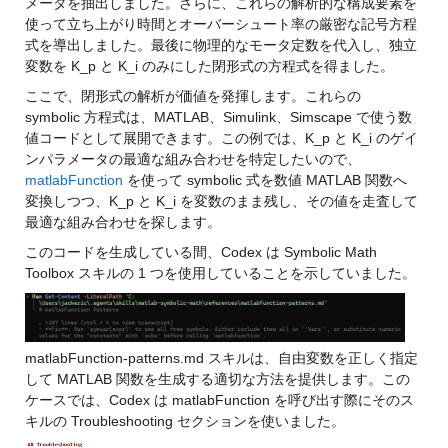
メータを抽出しました。さらに、これらの解析的な構成要素を
使って立ち上がり時間とオーバーシュート率の厳密な記号方程
式を導出しました。最後に物理的なモータ定数を代入し、独立
変数を K_p と K_i のみにした閉形式の方程式を得ました。
ここで、閉形式の解析が価値を発揮します。これらの 
symbolic 方程式は、MATLAB、Simulink、Simscape で使う数
値コードとして展開できます。この例では、K_p と K_i のゲイ
ンパラメータの最適な組み合わせを特定したいので、
matlabFunction
 を使って symbolic 式を数値 MATLAB 関数へ
変換しつつ、K_p と K_i を変数のまま残し、その値を走査して
最適な組み合わせを探します。
このコードを生成している間、Codex は Symbolic Math 
Toolbox スキルの 1 つを使用していることを示していました。
matlabFunction-patterns.md スキルは、自由変数を正しく指定
して MATLAB 関数を生成する適切な方法を提供します。この
ケースでは、Codex は matlabFunction を呼び出す際にそのス
キルの Troubleshooting セクションを使いました。