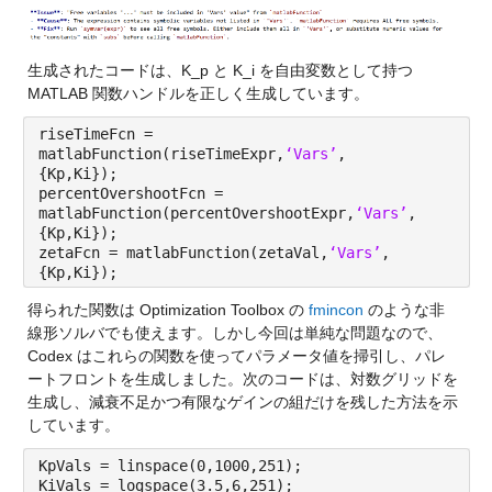
生成されたコードは、K_p と K_i を自由変数として持つ 
MATLAB 関数ハンドルを正しく生成しています。
riseTimeFcn =
matlabFunction(riseTimeExpr,
‘Vars’
,
{Kp,Ki});
percentOvershootFcn =
matlabFunction(percentOvershootExpr,
‘Vars’
,
{Kp,Ki});
zetaFcn = matlabFunction(zetaVal,
‘Vars’
,
{Kp,Ki});
得られた関数は Optimization Toolbox の 
fmincon
 のような非
線形ソルバでも使えます。しかし今回は単純な問題なので、
Codex はこれらの関数を使ってパラメータ値を掃引し、パレ
ートフロントを生成しました。次のコードは、対数グリッドを
生成し、減衰不足かつ有限なゲインの組だけを残した方法を示
しています。
KpVals = linspace(0,1000,251);
KiVals = logspace(3.5,6,251);