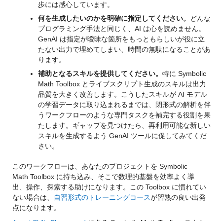
歩には感心しています。
何を生成したいのかを明確に指定してください。
どんな
プログラミング手法と同じく、AI は心を読めません。
GenAI は指定が曖昧な箇所をもっともらしいが役に立
たない出力で埋めてしまい、時間の無駄になることがあ
ります。
補助となるスキルを提供してください。
特に Symbolic 
Math Toolbox とライブスクリプト生成のスキルは出力
品質を大きく改善します。こうしたスキルが AI モデル
の学習データに取り込まれるまでは、閉形式の解析を伴
うワークフローのような専門タスクを補完する役割を果
たします。ギャップを見つけたら、再利用可能な新しい
スキルを生成するよう GenAI ツールに促してみてくだ
さい。
このワークフローは、あなたのプロジェクトを Symbolic 
Math Toolbox に持ち込み、そこで数理的基盤を効率よく導
出、操作、探索する助けになります。この Toolbox に慣れてい
ない場合は、
自習形式のトレーニングコース
が習熟の良い出発
点になります。