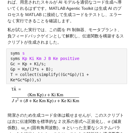
れば、用意されたスキルが AI モデルを適切なコード生成へ導
いてくれるはずです。MATLAB Agentic Toolkit は生成 AI のプ
ロセスを MATLAB に接続して生成コードをテストし、エラー
なく実行できることを確認します。
私が試した実行では、この図を PI 制御器、モータプラント、
負フィードバックゲインとして解釈し、伝達関数を構築するス
クリプトが生成されました。
syms
s
syms
Kp Ki Km J B Ke positive
Gc = Kp + Ki/s;
Gp = Km/(J*s + B);
T = collect(simplify((Gc*Gp)/(1 +
Ke*Gc*Gp)),s)
TÂ =
簡潔さのため生成コード全体は載せませんが、このスクリプト
は次に伝達関数を標準的な 2 次系の形式へ正規化し、σ (減衰
係数)、ω_n (固有角周波数)、α といった主要なシステムパラ