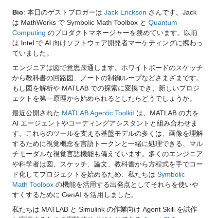
Bio
: 
本日のゲストブロガーは 
Jack Erickson
 さんです。Jack 
は MathWorks で Symbolic Math Toolbox と 
Quantum 
Computing
 のプロダクトマネージャーを務めています。以前
は Intel で AI 向けソフトウェア開発者マーケティングに携わっ
ていました。
エンジニアは図で意思疎通します。ホワイトボードのスケッチ
から教科書の回路図、ノートの制御ループなどさまざまです。
もし図を解析や MATLAB での探索に変換でき、新しいプロジ
ェクトを第一原理から始められるとしたらどうでしょうか。
最近公開された 
MATLAB Agentic Toolkit
 は、MATLAB の力を 
AI エージェントやコーディングアシスタントと組み合わせま
す。これらのツールを支える基盤モデルの多くは、画像を理解
するために視覚概念を言語トークンと一緒に処理できる、マル
チモーダルな視覚言語機能も備えています。多くのエンジニア
や科学者は図、スケッチ、論文、教科書から方程式を手でコー
ド化してプロジェクトを始めるため、私たちは 
Symbolic 
Math Toolbox
 の機能を活用する出発点としてそれらを使いや
すくするために GenAI を活用しました。
私たちは MATLAB と Simulink の作業向け Agent Skill を試作