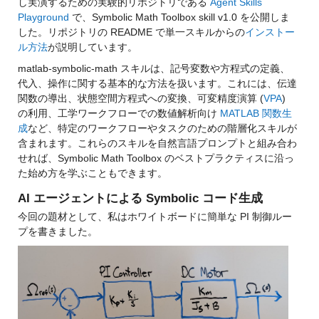
し実演するための実験的リポジトリである 
Agent Skills 
Playground
 で、Symbolic Math Toolbox skill v1.0 を公開しま
した。リポジトリの README で単一スキルからの
インストー
ル方法
が説明しています。
matlab-symbolic-math スキルは、記号変数や方程式の定義、
代入、操作に関する基本的な方法を扱います。これには、伝達
関数の導出、状態空間方程式への変換、可変精度演算 (
VPA
) 
の利用、工学ワークフローでの数値解析向け 
MATLAB 関数生
成
など、特定のワークフローやタスクのための階層化スキルが
含まれます。これらのスキルを自然言語プロンプトと組み合わ
せれば、Symbolic Math Toolbox のベストプラクティスに沿っ
た始め方を学ぶこともできます。
AI エージェントによる Symbolic コード生成
今回の題材として、私はホワイトボードに簡単な PI 制御ルー
プを書きました。