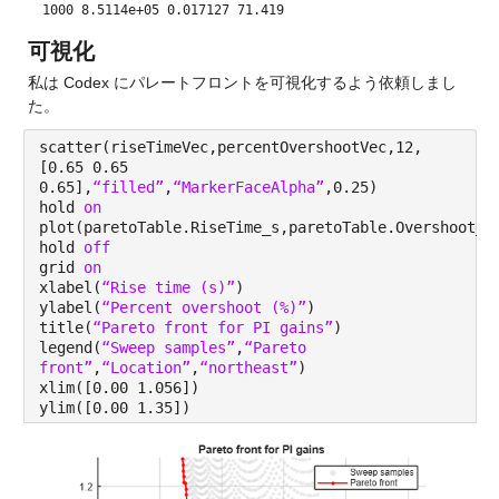
1000 8.5114e+05 0.017127 71.419
可視化
私は Codex にパレートフロントを可視化するよう依頼しまし
た。
scatter(riseTimeVec,percentOvershootVec,12,
[0.65 0.65
0.65],
“filled”
,
“MarkerFaceAlpha”
,0.25)
hold
on
plot(paretoTable.RiseTime_s,paretoTable.Overshoot_p
hold
off
grid
on
xlabel(
“Rise time (s)”
)
ylabel(
“Percent overshoot (%)”
)
title(
“Pareto front for PI gains”
)
legend(
“Sweep samples”
,
“Pareto
front”
,
“Location”
,
“northeast”
)
xlim([0.00 1.056])
ylim([0.00 1.35])