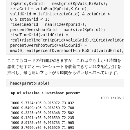
[KpGrid,KiGrid] = meshgrid(KpVals,KiVals);
zetaGrid = zetaFcn(KpGrid,KiGrid);
validGrid = isfinite(zetaGrid) & zetaGrid >
0 & zetaGrid < 1;
riseTimeGrid = nan(size(KpGrid));
percentOvershootGrid = nan(size(KpGrid));
riseTimeGrid(validGrid) =
real(riseTimeFcn(KpGrid(validGrid),KiGrid(validGrid
percentOvershootGrid(validGrid) =
max(0,real(percentOvershootFcn(KpGrid(validGrid),Ki
ここでもコードの詳細は省きますが、これは立ち上がり時間を
悪化させずにオーバーシュートを改善できない非支配点だけを
抽出し、最も速い立ち上がり時間から遅い順へ並べています。
head(paretoTable)
Kp
Ki
RiseTime_s
Overshoot_percent
____
__________
__________
_________________
1000 1e+06 0.0
1000 9.7724e+05 0.015972 73.032
1000 9.5499e+05 0.016159 72.768
1000 9.3325e+05 0.016348 72.502
1000 9.1201e+05 0.016539 72.235
1000 8.9125e+05 0.016733 71.965
1000 8.7096e+05 0.016929 71.693