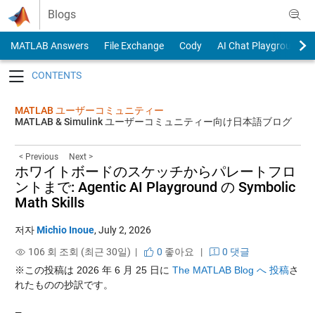
Skip to content
Blogs
MATLAB Answers
File Exchange
Cody
AI Chat Playground
Toggle navigation
MATLAB ユーザーコミュニティー
MATLAB & Simulink ユーザーコミュニティー向け日本語ブログ
< Previous
Next >
ホワイトボードのスケッチからパレートフロ
ントまで: Agentic AI Playground の Symbolic
Math Skills
저자
Michio Inoue
,
July 2, 2026
106 회 조회 (최근 30일) |
0
좋아요
|
0 댓글
※この投稿は 2026 年 6 月 25 日に
The MATLAB Blog へ 投稿
さ
れたものの抄訳です。
—