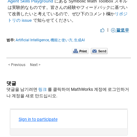
Agent Skills Playground
 にある Symbolic Math Toolbox スキル
は実験的なものです。皆さんの経験やフィードバックに基づい
て改善したいと考えているので、ぜひ下のコメント欄か
リポジ
トリの issue
 で知らせてください。
|
팔로우
범주:
Artificial Intelligence,
機能と使い方,
生成AI
< Previous
Next >
댓글
댓글을 남기려면
링크
를 클릭하여 MathWorks 계정에 로그인하거
나 계정을 새로 만드십시오.