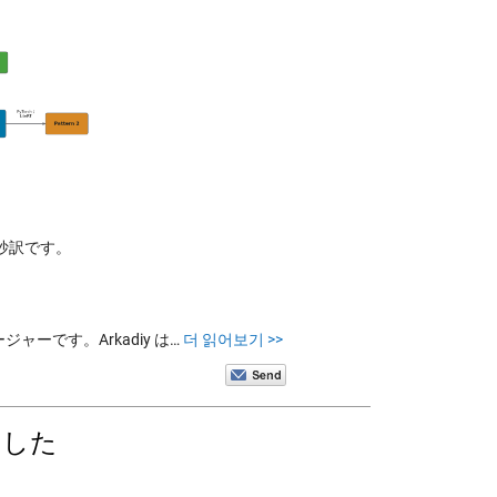
ものの抄訳です。
ネージャーです。Arkadiy は…
더 읽어보기 >>
ました