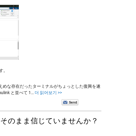
です。
、控えめな存在だったターミナルがちょっとした復興を遂
ulink と並べて 1…
더 읽어보기 >>
はそのまま信じていませんか？