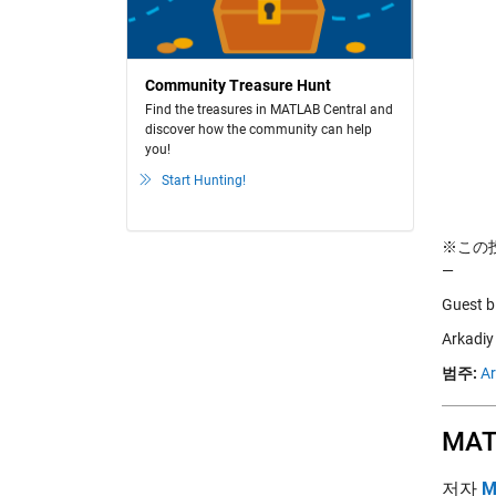
Community Treasure Hunt
Find the treasures in MATLAB Central and
discover how the community can help
you!
Start Hunting!
※この投稿
—
Guest 
Arkad
범주:
Ar
MA
저자
M