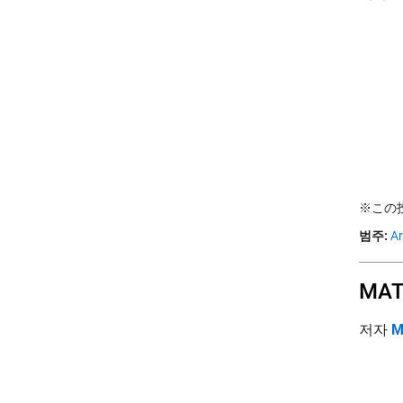
※この投稿は
범주:
Ar
MA
저자
M