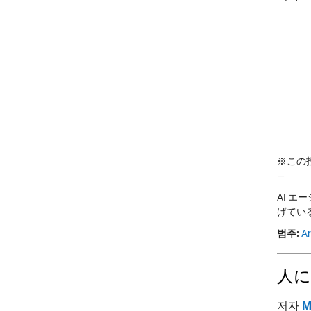
※この投稿
—
AI 
げているこ
범주:
Ar
人に
저자
M