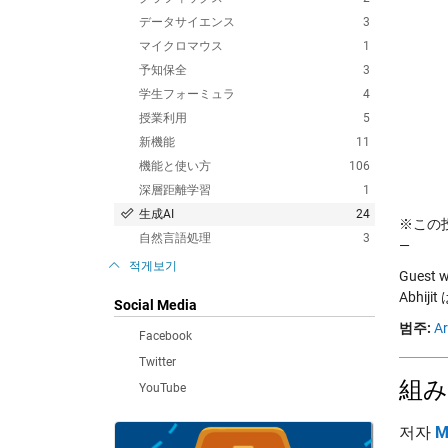
データサイエンス
3
マイクロマウス
1
予知保全
3
学生フォーミュラ
4
授業利用
5
新機能
11
機能と使い方
106
深層距離学習
1
生成AI
24
※この投稿
自然言語処理
3
—
적게보기
Guest wr
Abhi
Social Media
범주:
Ar
Facebook
Twitter
組み
YouTube
저자
M