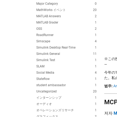
Major Category
0
MathWorks イベント
20
MATLAB Answers
2
MATLAB Grader
1
OSS
2
RoadRunner
1
Simscape
4
Simulink Desktop Real-Time
1
Simulink General
11
※この投稿
Simulink Test
1
—
SLAM
1
今年の1
Social Media
4
た。私の同
Stateflow
1
student ambassador
1
범주:
Ar
Uncategorized
20
インターンシップ
1
MC
オーディオ
1
オペレーションズリサーチ
1
저자
M
グラフィックス
2