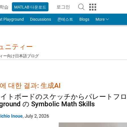
학습
로그인
MATLAB 다운로드
to Your MathWorks Account
at Playground
Discussions
콘테스트
Blogs
More
ミュニティー
ュニティー向け日本語ブログ
에 대한 결과: 生成AI
イトボードのスケッチからパレートフロントまで
ground の Symbolic Math Skills
ichio Inoue
,
July 2, 2026