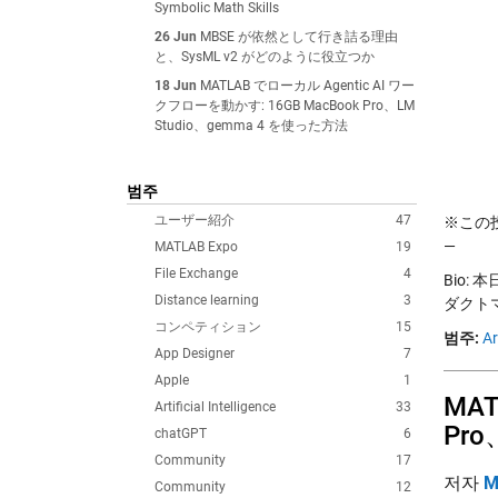
Symbolic Math Skills
26 Jun
MBSE が依然として行き詰る理由
と、SysML v2 がどのように役立つか
18 Jun
MATLAB でローカル Agentic AI ワー
クフローを動かす: 16GB MacBook Pro、LM
Studio、gemma 4 を使った方法
범주
ユーザー紹介
47
※この投稿
—
MATLAB Expo
19
File Exchange
4
Bio: 
Distance learning
3
ダクトマ
コンペティション
15
범주:
Ar
App Designer
7
Apple
1
MAT
Artificial Intelligence
33
Pro
chatGPT
6
Community
17
저자
M
Community
12