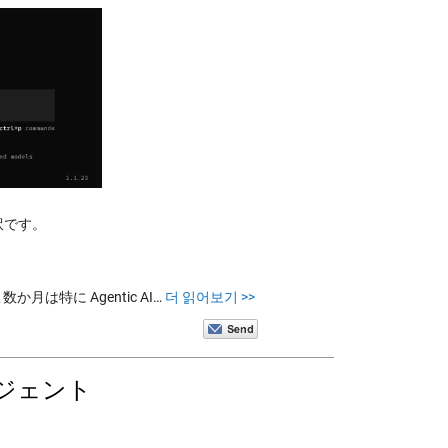
の抄訳です。
か月は特に Agentic AI…
더 읽어보기 >>
ージェント