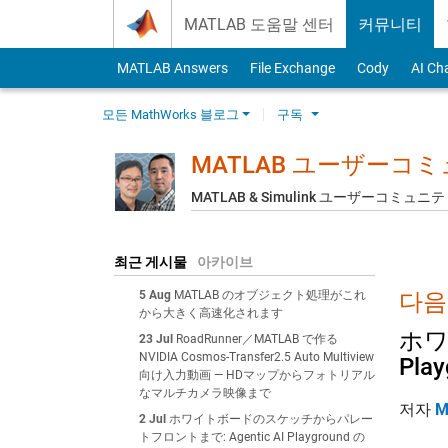
Skip to content
MATLAB 도움말 센터
커뮤니티
MATLAB Answers
File Exchange
Cody
AI Ch
모든 MathWorks 블로그
구독
MATLAB ユーザーコ
MATLAB & Simulink ユーザーコミ
최근 게시물
아카이브
5 Aug
MATLAB のオブジェクト処理がこれ
다음
から大きく高速化されます
ホワ
23 Jul
RoadRunner／MATLAB で作る
NVIDIA Cosmos-Transfer2.5 Auto Multiview
Play
向け入力動画 — HDマップからフォトリアル
なマルチカメラ映像まで
저자
M
2 Jul
ホワイトボードのスケッチからパレー
トフロントまで: Agentic AI Playground の