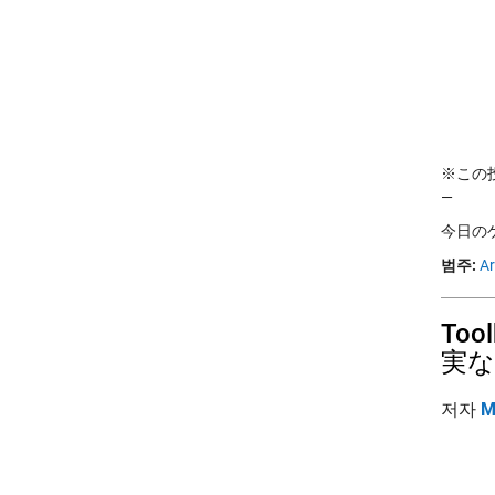
※この投稿
—
今日のゲス
범주:
Ar
To
実な
저자
M