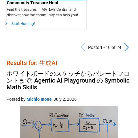
Community Treasure Hunt
Find the treasures in MATLAB Central and
discover how the community can help you!
Start Hunting!
Previous Po
N
Posts 1 - 10 of 24
Results for: 生成AI
ホワイトボードのスケッチからパレートフロ
ントまで: Agentic AI Playground の Symbolic
Math Skills
Posted by
Michio Inoue
,
July 2, 2026