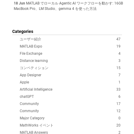
18 Jun
MATLAB でローカル Agentic AI ワークフローを動かす: 16GB
MacBook Pro、LM Studio、gemma 4 を使った方法
Categories
ユーザー紹介
47
MATLAB Expo
19
File Exchange
4
Distance learning
3
コンペティション
15
App Designer
7
Apple
1
Artificial Intelligence
33
chatGPT
6
Community
17
Community
12
Major Category
0
MathWorks イベント
20
MATLAB Answers
2