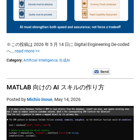
※この投稿は 2026 年 5 月 14 日に Digital Engineering De-coded
へ…
read more >>
Category:
Artificial Intelligence,
生成AI
MATLAB 向けの AI スキルの作り方
Posted by
Michio Inoue
,
May 14, 2026