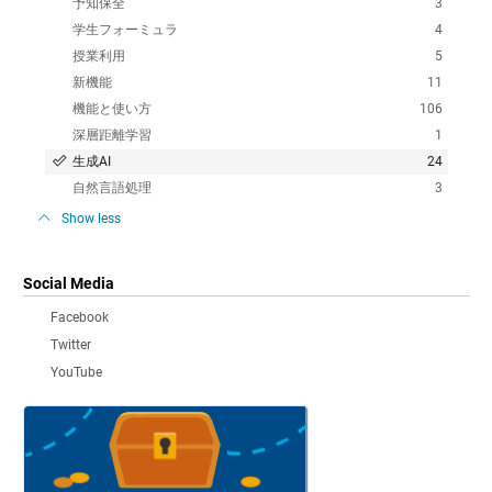
予知保全
3
学生フォーミュラ
4
授業利用
5
新機能
11
機能と使い方
106
深層距離学習
1
生成AI
24
自然言語処理
3
Show less
Social Media
Facebook
Twitter
YouTube