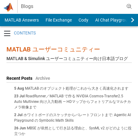
Skip to content
Blogs
MATLAB Answers
File Exchange
Cody
AI Chat Playground
Toggle navigation
MATLAB ユーザーコミュニティー
MATLAB & Simulink ユーザーコミュニティー向け日本語ブログ
Recent Posts
Archive
5 Aug
MATLAB のオブジェクト処理がこれから大きく高速化されます
23 Jul
RoadRunner／MATLAB で作る NVIDIA Cosmos-Transfer2.5
Auto Multiview 向け入力動画 — HDマップからフォトリアルなマルチカ
メラ映像まで
2 Jul
ホワイトボードのスケッチからパレートフロントまで: Agentic AI
Playground の Symbolic Math Skills
26 Jun
MBSE が依然として行き詰る理由と、SysML v2 がどのように役
立つか