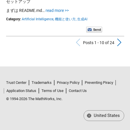
セットアップ
まずは README.md…
read more >>
Category:
Artificial Intelligence,
機能と使い方,
生成AI
Previous Po
N
Posts 1 - 10 of 24
Trust Center
Trademarks
Privacy Policy
Preventing Piracy
Application Status
Terms of Use
Contact Us
© 1994-2026 The MathWorks, Inc.
United States