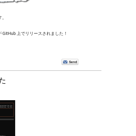
です。
olkit が GitHub 上でリリースされました！
した