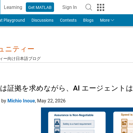
Learning
Sign In
Get MATLAB
to Your MathWorks Account
at Playground
Discussions
Contests
Blogs
More
ミュニティー
ュニティー向け日本語ブログ
は証拠を求めながら、AI エージェント
d by
Michio Inoue
,
May 22, 2026