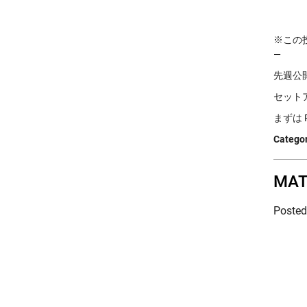
※この投稿
—
先週公開さ
セット
まずは R
Categor
MAT
Poste