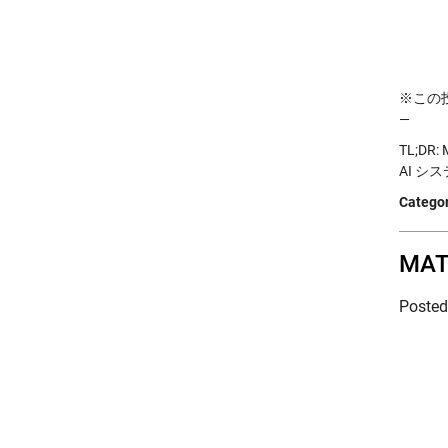
※この投稿
—
TL;DR
AI シス
Categor
MA
Poste