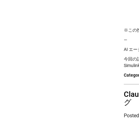
※この投稿
—
AI 
今回の記
Simuli
Categor
Cla
グ
Poste