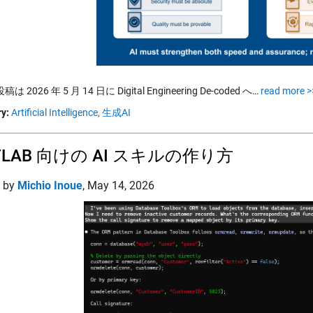
 2026 年 5 月 14 日に Digital Engineering De-coded へ…
read more >
y:
Artificial Intelligence,
生成AI
TLAB 向けの AI スキルの作り方
d by
Michio Inoue
,
May 14, 2026