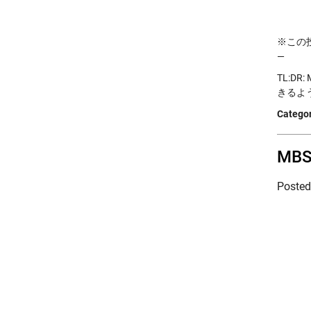
※この投稿
—
TL:D
きるよ
Categor
MB
Poste