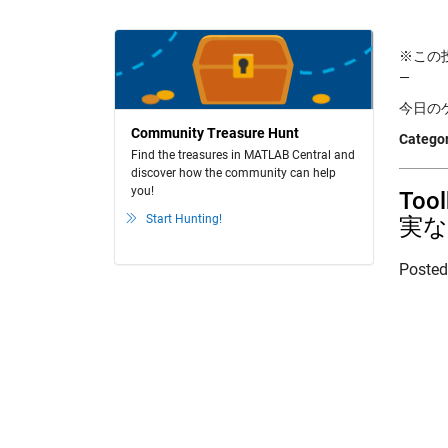
※この投稿
—
今日のゲス
Community Treasure Hunt
Categor
Find the treasures in MATLAB Central and
discover how the community can help
you!
To
Start Hunting!
実な
Poste