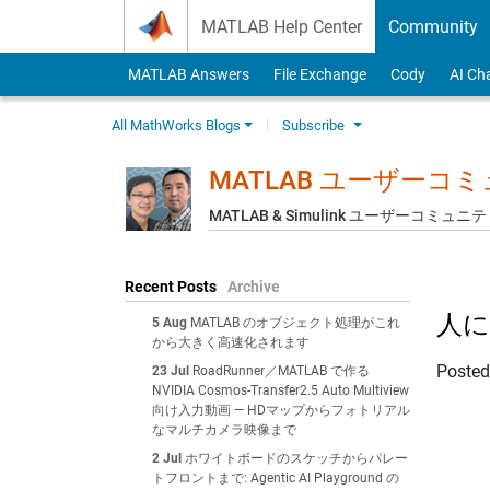
Skip to content
MATLAB Help Center
Community
MATLAB Answers
File Exchange
Cody
AI Ch
All MathWorks Blogs
Subscribe
MATLAB ユーザーコ
MATLAB & Simulink ユーザーコミ
Recent Posts
Archive
人に
5 Aug
MATLAB のオブジェクト処理がこれ
から大きく高速化されます
Poste
23 Jul
RoadRunner／MATLAB で作る
NVIDIA Cosmos-Transfer2.5 Auto Multiview
向け入力動画 — HDマップからフォトリアル
なマルチカメラ映像まで
2 Jul
ホワイトボードのスケッチからパレー
トフロントまで: Agentic AI Playground の