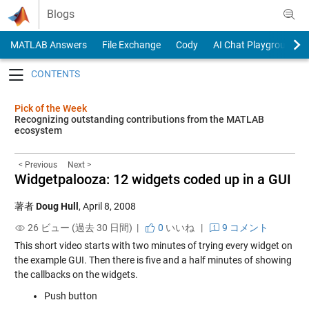
Skip to content
Blogs
MATLAB Answers
File Exchange
Cody
AI Chat Playground
Toggle navigation
Pick of the Week
Recognizing outstanding contributions from the MATLAB
ecosystem
< Previous
Next >
Widgetpalooza: 12 widgets coded up in a GUI
著者
Doug Hull
,
April 8, 2008
26 ビュー (過去 30 日間) |
0
いいね
|
9 コメント
This short video starts with two minutes of trying every widget on
the example GUI. Then there is five and a half minutes of showing
the callbacks on the widgets.
Push button