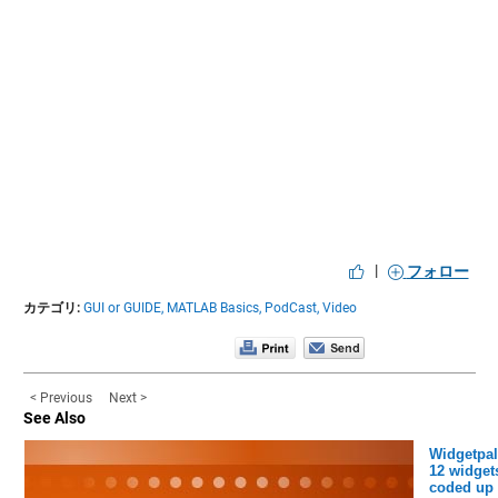
|
フォロー
カテゴリ:
GUI or GUIDE,
MATLAB Basics,
PodCast,
Video
< Previous
Next >
See Also
Widgetpal
12 widget
coded up 