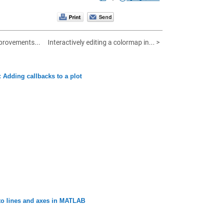
provements...
Interactively editing a colormap in... >
 Adding callbacks to a plot
to lines and axes in MATLAB