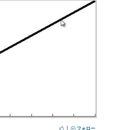
y
eo
|
フォロー