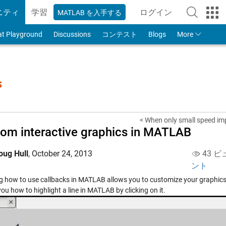
ニティ
学習
ログイン
MATLAB を入手する
to Your MathWorks
at Playground
Discussions
コンテスト
Blogs
More
s
< When only small speed im
om interactive graphics in MATLAB
oug Hull
,
October 24, 2013
43 ビ
ント
 how to use callbacks in MATLAB allows you to customize your graphics 
u how to highlight a line in MATLAB by clicking on it.