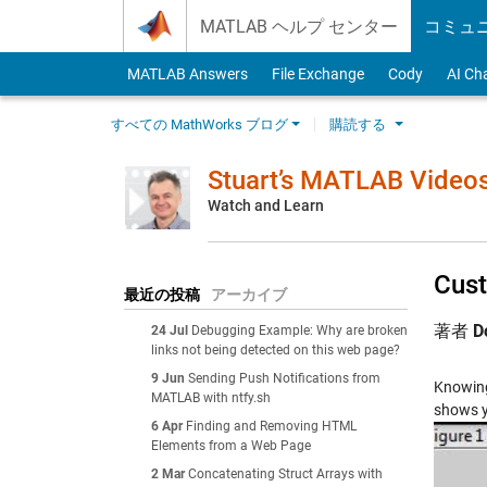
Skip to content
MATLAB ヘルプ センター
コミュ
MATLAB Answers
File Exchange
Cody
AI Ch
すべての MathWorks ブログ
購読する
Stuart’s MATLAB Video
Watch and Learn
Cust
最近の投稿
アーカイブ
著者
D
24 Jul
Debugging Example: Why are broken
links not being detected on this web page?
9 Jun
Sending Push Notifications from
Knowing
MATLAB with ntfy.sh
shows yo
6 Apr
Finding and Removing HTML
Elements from a Web Page
2 Mar
Concatenating Struct Arrays with