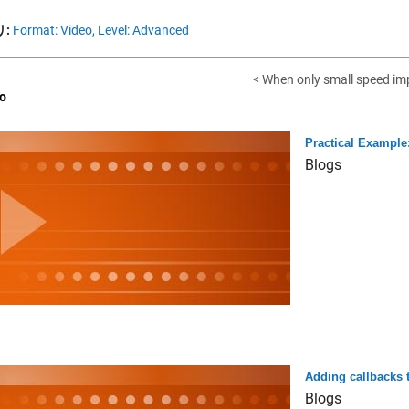
:
Format: Video,
Level: Advanced
< When only small speed im
o
Practical Example:
Blogs
Adding callbacks 
Blogs