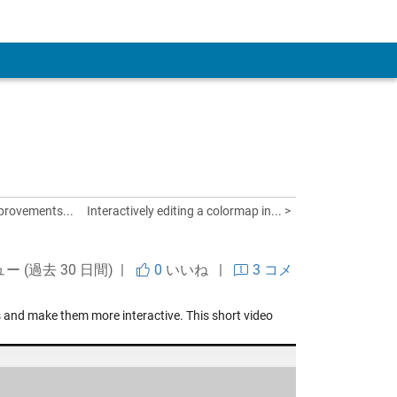
 Account
provements...
Interactively editing a colormap in... >
ュー (過去 30 日間) |
0
いいね
|
3 コメ
and make them more interactive. This short video