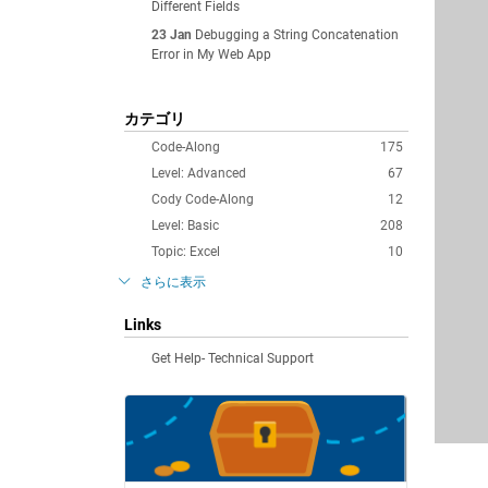
Different Fields
23 Jan
Debugging a String Concatenation
Error in My Web App
カテゴリ
Code-Along
175
Level: Advanced
67
Cody Code-Along
12
Level: Basic
208
Topic: Excel
10
さらに表示
Links
Get Help- Technical Support