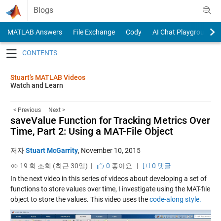
Skip to content
Blogs
MATLAB Answers
File Exchange
Cody
AI Chat Playground
Toggle navigation
Stuart’s MATLAB Videos
Watch and Learn
< Previous
Next >
saveValue Function for Tracking Metrics Over
Time, Part 2: Using a MAT-File Object
저자
Stuart McGarrity
,
November 10, 2015
19 회 조회 (최근 30일) |
0
좋아요
|
0 댓글
In the next video in this series of videos about developing a set of
functions to store values over time, I investigate using the MAT-file
object to store the values. This video uses the
code-along style.